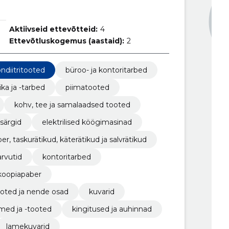
Aktiivseid ettevõtteid:
4
Ettevõtluskogemus (aastaid):
2
ndiitritooted
büroo- ja kontoritarbed
ka ja -tarbed
piimatooted
kohv, tee ja samalaadsed tooted
 särgid
elektrilised köögimasinad
er, taskurätikud, käterätikud ja salvrätikud
rvutid
kontoritarbed
koopiapaber
ooted ja nende osad
kuvarid
ed ja -tooted
kingitused ja auhinnad
lamekuvarid