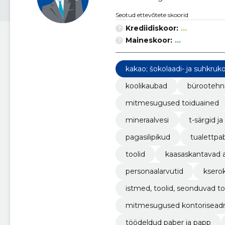
Seotud ettevõtete skoorid
Krediidiskoor:
...
Maineskoor:
...
kakao; šokolaadi- ja suhkruko
koolikaubad
bürootehni
mitmesugused toiduained
mineraalvesi
t-särgid ja
pagasilipikud
tualettpab
toolid
kaasaskantavad a
personaalarvutid
ksero
istmed, toolid, seonduvad t
mitmesugused kontoriseadm
töödeldud paber ja papp