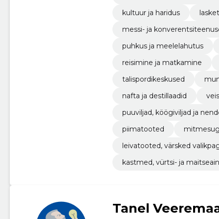
kultuur ja haridus
lasket
messi- ja konverentsiteenu
puhkus ja meelelahutus
reisimine ja matkamine
talispordikeskused
mun
nafta ja destillaadid
vei
puuviljad, köögiviljad ja n
piimatooted
mitmesug
leivatooted, värsked valikpa
kastmed, vürtsi- ja maitsea
Tanel Veerema