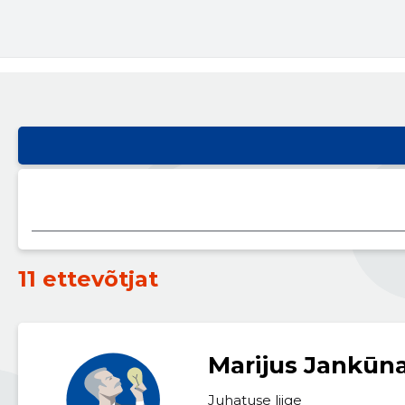
11 ettevõtjat
Marijus Jankūn
Juhatuse liige