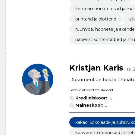
kontorimasinate osad ja ma
printerid ja plotterid
is
ruumide, hoonete ja akend
paberist kontoritarbed ja m
Kristjan Karis
(s.
Dokumentide hoidja
Juhatu
Seotud ettevõtete skoorid
Krediidiskoor:
...
Maineskoor:
...
kakao; šokolaadi- ja suhkruko
konverentsiteenused ja -teh