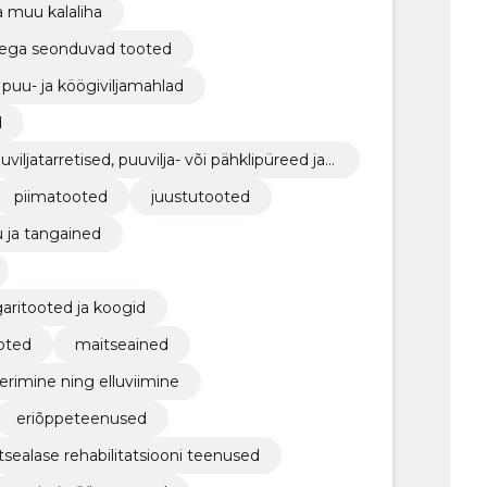
a muu kalaliha
endega seonduvad tooted
puu- ja köögiviljamahlad
d
iljatarretised, puuvilja- või pähklipüreed ja -
piimatooted
juustutooted
u ja tangained
garitooted ja koogid
oted
maitseained
erimine ning elluviimine
eriõppeteenused
tsealase rehabilitatsiooni teenused