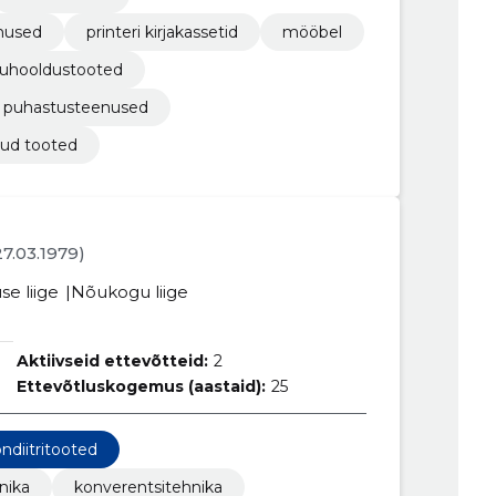
nused
printeri kirjakassetid
mööbel
ikuhooldustooted
e puhastusteenused
uud tooted
 27.03.1979)
se liige
Nõukogu liige
Aktiivseid ettevõtteid:
2
Ettevõtluskogemus (aastaid):
25
ndiitritooted
nika
konverentsitehnika