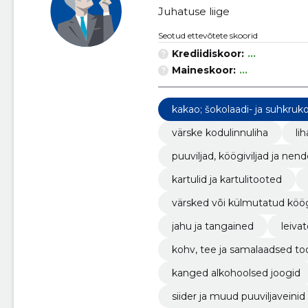
Juhatuse liige
Seotud ettevõtete skoorid
Krediidiskoor:
...
Maineskoor:
...
kakao; šokolaadi- ja suhkruko
värske kodulinnuliha
li
puuviljad, köögiviljad ja n
kartulid ja kartulitooted
värsked või külmutatud köög
jahu ja tangained
leiva
kohv, tee ja samalaadsed to
kanged alkohoolsed joogid
siider ja muud puuviljaveinid