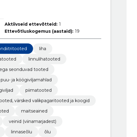
Aktiivseid ettevõtteid:
1
Ettevõtluskogemus (aastaid):
19
ndiitritooted
liha
hatooted
linnulihatooted
endega seonduvad tooted
puu- ja köögiviljamahlad
iviljad
piimatooted
tooted, värsked valikpagaritooted ja koogid
oted
maitseained
veinid (viinamarjadest)
linnaseõlu
õlu