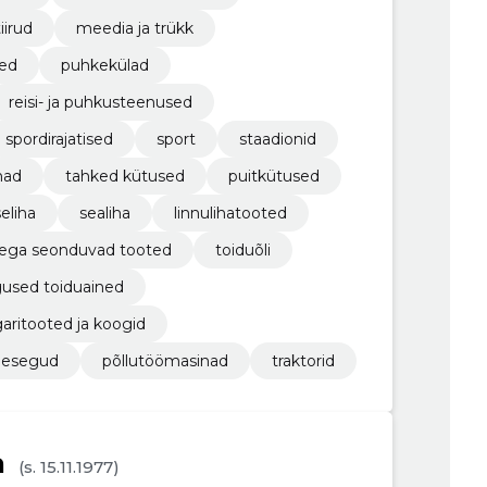
iirud
meedia ja trükk
sed
puhkekülad
reisi- ja puhkusteenused
spordirajatised
sport
staadionid
ad
tahked kütused
puitkütused
seliha
sealiha
linnulihatooted
endega seonduvad tooted
toiduõli
used toiduained
garitooted ja koogid
inesegud
põllutöömasinad
traktorid
a
(s. 15.11.1977)