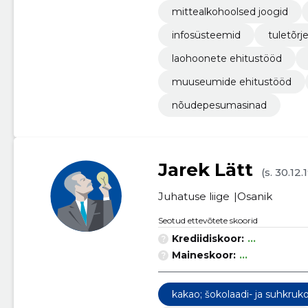
mittealkohoolsed joogid
infosüsteemid
tuletõrj
laohoonete ehitustööd
muuseumide ehitustööd
nõudepesumasinad
Jarek Lätt
(s. 30.12.
Juhatuse liige
Osanik
Seotud ettevõtete skoorid
Krediidiskoor:
...
Maineskoor:
...
kakao; šokolaadi- ja suhkruko