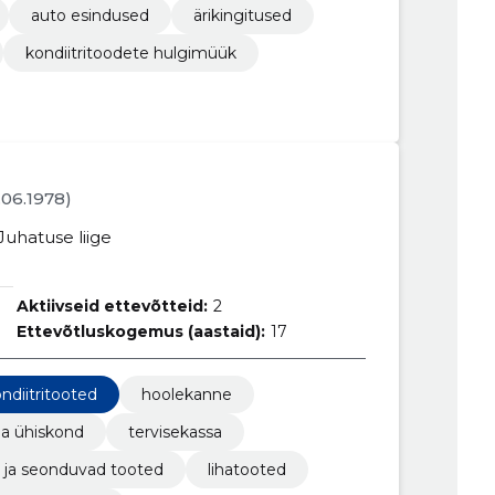
auto esindused
ärikingitused
kondiitritoodete hulgimüük
7.06.1978)
Juhatuse liige
Aktiivseid ettevõtteid:
2
Ettevõtluskogemus (aastaid):
17
ndiitritooted
hoolekanne
k ja ühiskond
tervisekassa
s ja seonduvad tooted
lihatooted