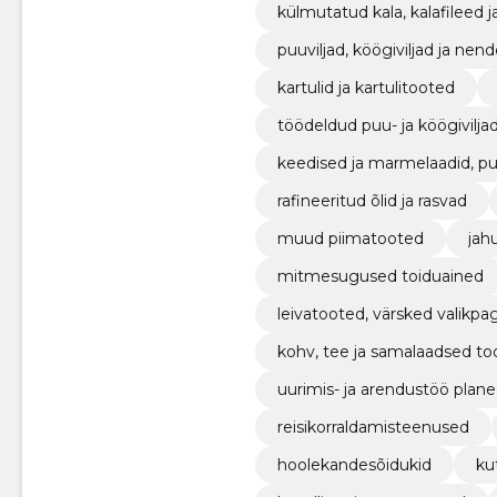
külmutatud kala, kalafileed j
puuviljad, köögiviljad ja n
kartulid ja kartulitooted
töödeldud puu- ja köögivilja
keedised ja marmelaadid, puuv
pastad
rafineeritud õlid ja rasvad
muud piimatooted
jah
mitmesugused toiduained
leivatooted, värsked valikpa
kohv, tee ja samalaadsed to
uurimis- ja arendustöö plane
reisikorraldamisteenused
hoolekandesõidukid
ku