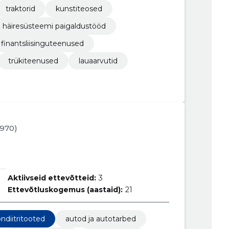
traktorid
kunstiteosed
e häiresüsteemi paigaldustööd
finantsliisinguteenused
trükiteenused
lauaarvutid
1970)
Aktiivseid ettevõtteid:
3
Ettevõtluskogemus (aastaid):
21
ndiitritooted
autod ja autotarbed