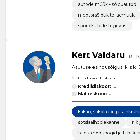
autode müük - sõiduautod
mootorsõidukite jaemüük
spordiklubide tegevus
Kert Valdaru
(s. 1
Asutuse esindusõiguslik isik
Seotud ettevõtete skoorid
Krediidiskoor:
...
Maineskoor:
...
kakao; šokolaadi- ja suhkruko
sotsiaalhoolekanne
rii
toiduained, joogid ja tubaka