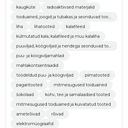
kaugküte
radioaktiivsed materjalid
toiduained, joogid ja tubakas ja seonduvad toot
ed
liha
lihatooted
kalafileed
külmutatud kala, kalafileed ja muu kalaliha
puuviljad, köögiviljad ja nendega seonduvad too
ted
puu- ja köögiviljamahlad
mahlakontsentraadid
töödeldud puu- ja köögiviljad
piimatooted
pagaritooted
mitmesugused toiduained
šokolaad
kohv, tee ja samalaadsed tooted
mitmesugused toiduained ja kuivatatud tooted
ametirõivad
rõivad
elektromüograafid