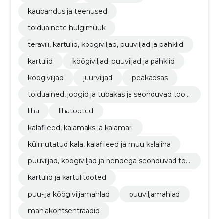
kaubandus ja teenused
toiduainete hulgimüük
teravili, kartulid, köögiviljad, puuviljad ja pähklid
kartulid
köögiviljad, puuviljad ja pähklid
köögiviljad
juurviljad
peakapsas
toiduained, joogid ja tubakas ja seonduvad toot
ed
liha
lihatooted
kalafileed, kalamaks ja kalamari
külmutatud kala, kalafileed ja muu kalaliha
puuviljad, köögiviljad ja nendega seonduvad too
ted
kartulid ja kartulitooted
puu- ja köögiviljamahlad
puuviljamahlad
mahlakontsentraadid