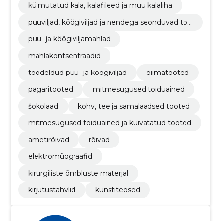
külmutatud kala, kalafileed ja muu kalaliha
puuviljad, köögiviljad ja nendega seonduvad too
ted
puu- ja köögiviljamahlad
mahlakontsentraadid
töödeldud puu- ja köögiviljad
piimatooted
pagaritooted
mitmesugused toiduained
šokolaad
kohv, tee ja samalaadsed tooted
mitmesugused toiduained ja kuivatatud tooted
ametirõivad
rõivad
elektromüograafid
kirurgiliste õmbluste materjal
kirjutustahvlid
kunstiteosed