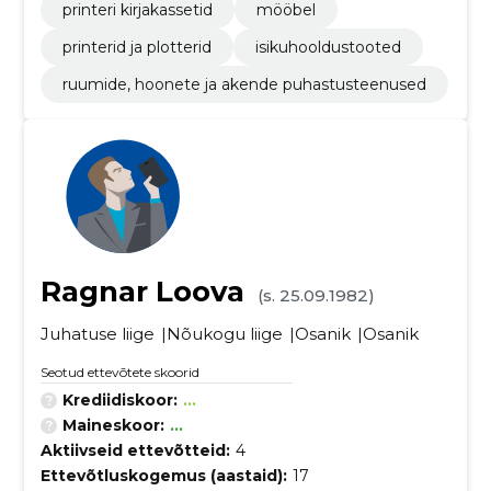
printeri kirjakassetid
mööbel
printerid ja plotterid
isikuhooldustooted
ruumide, hoonete ja akende puhastusteenused
Ragnar Loova
(s. 25.09.1982)
Juhatuse liige
Nõukogu liige
Osanik
Osanik
Seotud ettevõtete skoorid
Krediidiskoor:
...
Maineskoor:
...
Aktiivseid ettevõtteid:
4
Ettevõtluskogemus (aastaid):
17