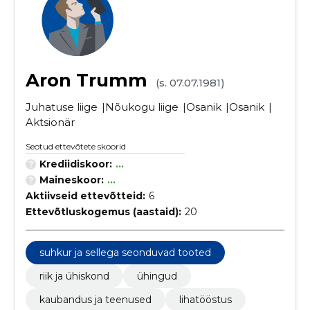
Aron Trumm
(s. 07.07.1981)
Juhatuse liige
Nõukogu liige
Osanik
Osanik
Aktsionär
Seotud ettevõtete skoorid
Krediidiskoor:
...
Maineskoor:
...
Aktiivseid ettevõtteid:
6
Ettevõtluskogemus (aastaid):
20
suhkur ja sellega seonduvad tooted
riik ja ühiskond
ühingud
kaubandus ja teenused
lihatööstus