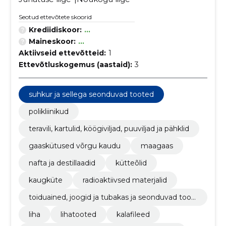
Seotud ettevõtete skoorid
Krediidiskoor:
...
Maineskoor:
...
Aktiivseid ettevõtteid:
1
Ettevõtluskogemus (aastaid):
3
suhkur ja sellega seonduvad tooted
polikliinikud
teravili, kartulid, köögiviljad, puuviljad ja pähklid
gaaskütused võrgu kaudu
maagaas
nafta ja destillaadid
kütteõlid
kaugküte
radioaktiivsed materjalid
toiduained, joogid ja tubakas ja seonduvad toot
ed
liha
lihatooted
kalafileed