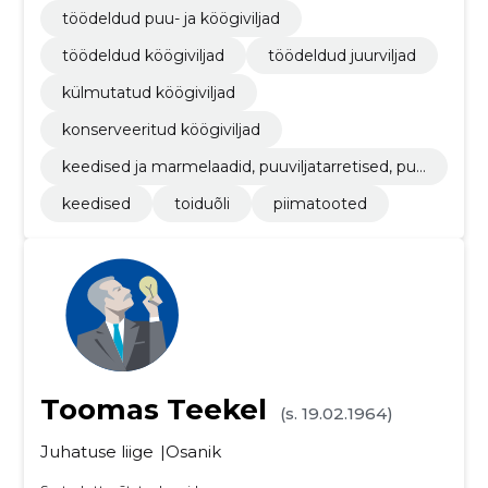
töödeldud puu- ja köögiviljad
töödeldud köögiviljad
töödeldud juurviljad
külmutatud köögiviljad
konserveeritud köögiviljad
keedised ja marmelaadid, puuviljatarretised, puu
vilja- või pähklipüreed ja -pastad
keedised
toiduõli
piimatooted
Toomas Teekel
(s. 19.02.1964)
Juhatuse liige
Osanik