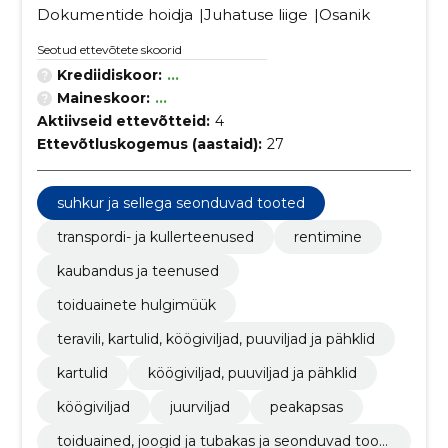
Dokumentide hoidja
Juhatuse liige
Osanik
Seotud ettevõtete skoorid
Krediidiskoor:
...
Maineskoor:
...
Aktiivseid ettevõtteid:
4
Ettevõtluskogemus (aastaid):
27
suhkur ja sellega seonduvad tooted
transpordi- ja kullerteenused
rentimine
kaubandus ja teenused
toiduainete hulgimüük
teravili, kartulid, köögiviljad, puuviljad ja pähklid
kartulid
köögiviljad, puuviljad ja pähklid
köögiviljad
juurviljad
peakapsas
toiduained, joogid ja tubakas ja seonduvad toot