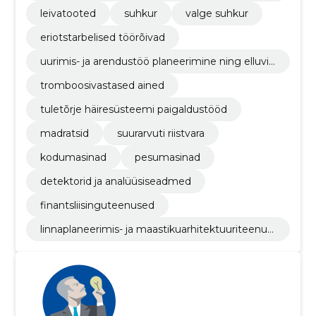
leivatooted
suhkur
valge suhkur
eriotstarbelised töörõivad
uurimis- ja arendustöö planeerimine ning elluvii
mine
tromboosivastased ained
tuletõrje häiresüsteemi paigaldustööd
madratsid
suurarvuti riistvara
kodumasinad
pesumasinad
detektorid ja analüüsiseadmed
finantsliisinguteenused
linnaplaneerimis- ja maastikuarhitektuuriteenus
ed