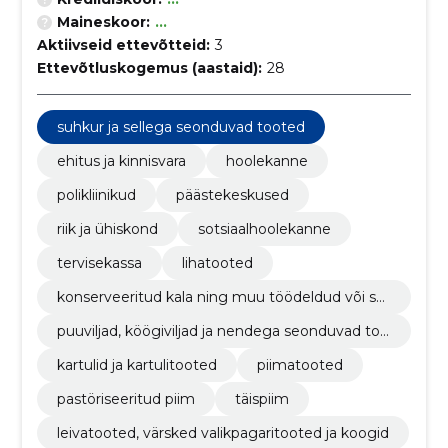
Maineskoor:
...
Aktiivseid ettevõtteid:
3
Ettevõtluskogemus (aastaid):
28
suhkur ja sellega seonduvad tooted
ehitus ja kinnisvara
hoolekanne
polikliinikud
päästekeskused
riik ja ühiskond
sotsiaalhoolekanne
tervisekassa
lihatooted
konserveeritud kala ning muu töödeldud või säil
itatud kala
puuviljad, köögiviljad ja nendega seonduvad too
ted
kartulid ja kartulitooted
piimatooted
pastöriseeritud piim
täispiim
leivatooted, värsked valikpagaritooted ja koogid