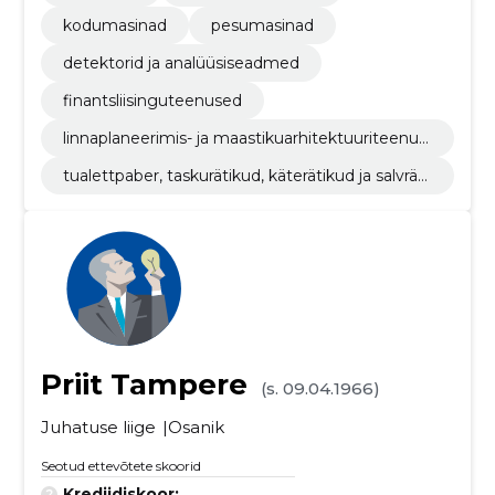
kodumasinad
pesumasinad
detektorid ja analüüsiseadmed
finantsliisinguteenused
linnaplaneerimis- ja maastikuarhitektuuriteenus
ed
tualettpaber, taskurätikud, käterätikud ja salvräti
kud
Priit Tampere
(s. 09.04.1966)
Juhatuse liige
Osanik
Seotud ettevõtete skoorid
Krediidiskoor:
...