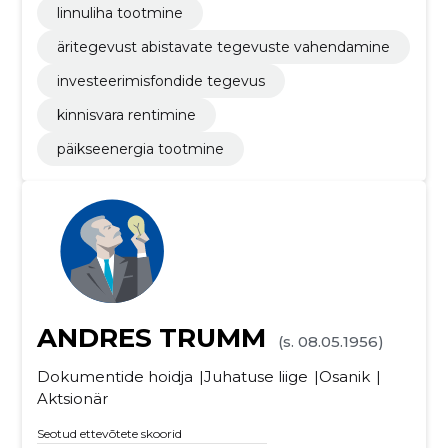
linnuliha tootmine
äritegevust abistavate tegevuste vahendamine
investeerimisfondide tegevus
kinnisvara rentimine
päikseenergia tootmine
ANDRES TRUMM
(s. 08.05.1956)
Dokumentide hoidja
Juhatuse liige
Osanik
Aktsionär
Seotud ettevõtete skoorid