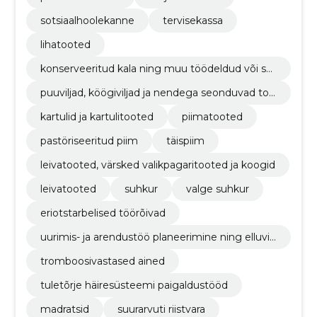
sotsiaalhoolekanne
tervisekassa
lihatooted
konserveeritud kala ning muu töödeldud või säil
itatud kala
puuviljad, köögiviljad ja nendega seonduvad too
ted
kartulid ja kartulitooted
piimatooted
pastöriseeritud piim
täispiim
leivatooted, värsked valikpagaritooted ja koogid
leivatooted
suhkur
valge suhkur
eriotstarbelised töörõivad
uurimis- ja arendustöö planeerimine ning elluvii
mine
tromboosivastased ained
tuletõrje häiresüsteemi paigaldustööd
madratsid
suurarvuti riistvara