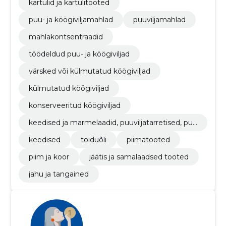
kartulid ja kartulitooted
puu- ja köögiviljamahlad
puuviljamahlad
mahlakontsentraadid
töödeldud puu- ja köögiviljad
värsked või külmutatud köögiviljad
külmutatud köögiviljad
konserveeritud köögiviljad
keedised ja marmelaadid, puuviljatarretised, puu
vilja- või pähklipüreed ja -pastad
keedised
toiduõli
piimatooted
piim ja koor
jäätis ja samalaadsed tooted
jahu ja tangained