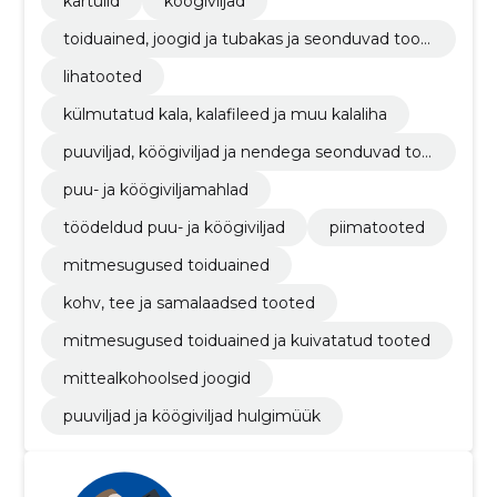
kartulid
köögiviljad
toiduained, joogid ja tubakas ja seonduvad toot
ed
lihatooted
külmutatud kala, kalafileed ja muu kalaliha
puuviljad, köögiviljad ja nendega seonduvad too
ted
puu- ja köögiviljamahlad
töödeldud puu- ja köögiviljad
piimatooted
mitmesugused toiduained
kohv, tee ja samalaadsed tooted
mitmesugused toiduained ja kuivatatud tooted
mittealkohoolsed joogid
puuviljad ja köögiviljad hulgimüük