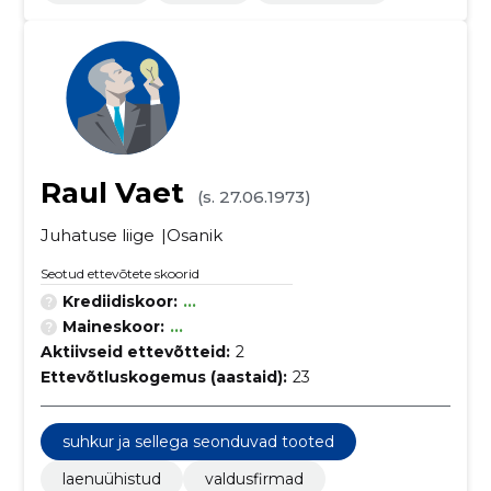
Raul Vaet
(s. 27.06.1973)
Juhatuse liige
Osanik
Seotud ettevõtete skoorid
Krediidiskoor:
...
Maineskoor:
...
Aktiivseid ettevõtteid:
2
Ettevõtluskogemus (aastaid):
23
suhkur ja sellega seonduvad tooted
laenuühistud
valdusfirmad