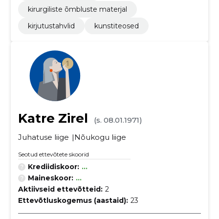
kirurgiliste õmbluste materjal
kirjutustahvlid
kunstiteosed
Katre Zirel
(s. 08.01.1971)
Juhatuse liige
Nõukogu liige
Seotud ettevõtete skoorid
Krediidiskoor:
...
Maineskoor:
...
Aktiivseid ettevõtteid:
2
Ettevõtluskogemus (aastaid):
23