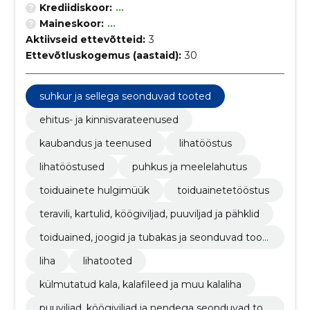
Krediidiskoor:
...
Maineskoor:
...
Aktiivseid ettevõtteid:
3
Ettevõtluskogemus (aastaid):
30
suhkur ja sellega seonduvad tooted
ehitus- ja kinnisvarateenused
kaubandus ja teenused
lihatööstus
lihatööstused
puhkus ja meelelahutus
toiduainete hulgimüük
toiduainetetööstus
teravili, kartulid, köögiviljad, puuviljad ja pähklid
toiduained, joogid ja tubakas ja seonduvad toot
ed
liha
lihatooted
külmutatud kala, kalafileed ja muu kalaliha
puuviljad, köögiviljad ja nendega seonduvad too