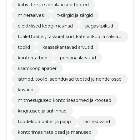
kohv, tee ja samalaadsed tooted
mineraalvesi
t-särgid ja särgid
elektrilised köögimasinad
pagasilipikud
tualettpaber, taskurätikud, käterätikud ja salvräti
kud
toolid
kaasaskantavad arvutid
kontoritarbed
personaalarvutid
kserokoopiapaber
istmed, toolid, seonduvad tooted ja nende osad
kuvarid
mitmesugused kontoriseadmed ja -tooted
kingitused ja auhinnad
töödeldud paber ja papp
lamekuvarid
kontorimasinate osad ja manused