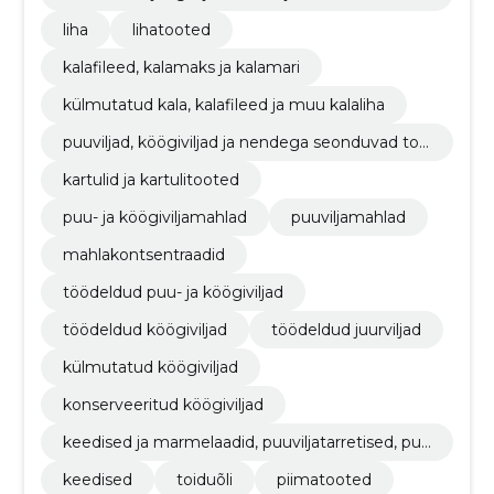
ed
liha
lihatooted
kalafileed, kalamaks ja kalamari
külmutatud kala, kalafileed ja muu kalaliha
puuviljad, köögiviljad ja nendega seonduvad too
ted
kartulid ja kartulitooted
puu- ja köögiviljamahlad
puuviljamahlad
mahlakontsentraadid
töödeldud puu- ja köögiviljad
töödeldud köögiviljad
töödeldud juurviljad
külmutatud köögiviljad
konserveeritud köögiviljad
keedised ja marmelaadid, puuviljatarretised, puu
vilja- või pähklipüreed ja -pastad
keedised
toiduõli
piimatooted