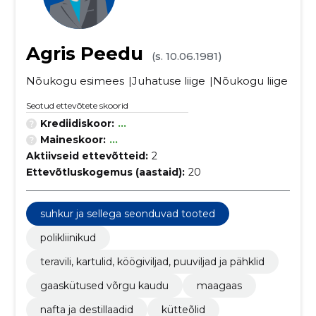
Agris Peedu
(s. 10.06.1981)
Nõukogu esimees
Juhatuse liige
Nõukogu liige
Seotud ettevõtete skoorid
Krediidiskoor:
...
Maineskoor:
...
Aktiivseid ettevõtteid:
2
Ettevõtluskogemus (aastaid):
20
suhkur ja sellega seonduvad tooted
polikliinikud
teravili, kartulid, köögiviljad, puuviljad ja pähklid
gaaskütused võrgu kaudu
maagaas
nafta ja destillaadid
kütteõlid