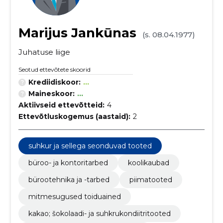
Marijus Jankūnas
(s. 08.04.1977)
Juhatuse liige
Seotud ettevõtete skoorid
Krediidiskoor:
...
Maineskoor:
...
Aktiivseid ettevõtteid:
4
Ettevõtluskogemus (aastaid):
2
suhkur ja sellega seonduvad tooted
büroo- ja kontoritarbed
koolikaubad
bürootehnika ja -tarbed
piimatooted
mitmesugused toiduained
kakao; šokolaadi- ja suhkrukondiitritooted