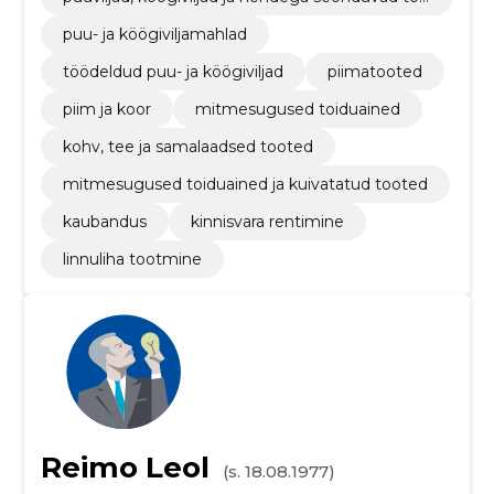
ted
puu- ja köögiviljamahlad
töödeldud puu- ja köögiviljad
piimatooted
piim ja koor
mitmesugused toiduained
kohv, tee ja samalaadsed tooted
mitmesugused toiduained ja kuivatatud tooted
kaubandus
kinnisvara rentimine
linnuliha tootmine
Reimo Leol
(s. 18.08.1977)