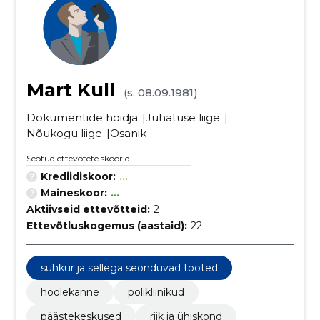
Mart Kull
(s. 08.09.1981)
Dokumentide hoidja
Juhatuse liige
Nõukogu liige
Osanik
Seotud ettevõtete skoorid
Krediidiskoor:
...
Maineskoor:
...
Aktiivseid ettevõtteid:
2
Ettevõtluskogemus (aastaid):
22
suhkur ja sellega seonduvad tooted
hoolekanne
polikliinikud
päästekeskused
riik ja ühiskond