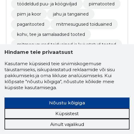
töödeldud puu- ja köögiviljad
piimatooted
piim ja koor
jahu ja tangained
pagaritooted
mitmesugused toiduained
kohv, tee ja samalaadsed tooted
mitmesugused toiduained ja kuivatatud tooted
Hindame teie privaatsust
sügavkülmutatud tooted
Kasutame küpsiseid teie sirvimiskogemuse
piimatoodete hulgimüük
täiustamiseks, isikupärastatud reklaamide või sisu
mitmesuguste kaupade vahendamine
pakkumiseks ja oma liikluse analüüsimiseks. Kui
klõpsate "nõustu kõigiga", nõustute kõikide meie
küpsiste kasutamisega.
Nõustu kõigiga
Küpsistest
Ainult vajalikud
Ülle Põldoja
(s. 24.10.1958)