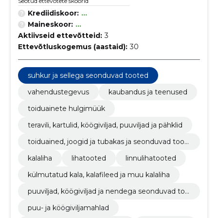
Seotud ettevõtete skoorid
Krediidiskoor:
...
Maineskoor:
...
Aktiivseid ettevõtteid:
3
Ettevõtluskogemus (aastaid):
30
suhkur ja sellega seonduvad tooted
vahendustegevus
kaubandus ja teenused
toiduainete hulgimüük
teravili, kartulid, köögiviljad, puuviljad ja pähklid
toiduained, joogid ja tubakas ja seonduvad toot
ed
kalaliha
lihatooted
linnulihatooted
külmutatud kala, kalafileed ja muu kalaliha
puuviljad, köögiviljad ja nendega seonduvad too
ted
puu- ja köögiviljamahlad