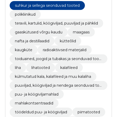
suhkur ja sellega seonduvad tooted
polikliinikud
teravili, kartulid, köögiviljad, puuviljad ja pähklid
gaaskütused võrgu kaudu
maagaas
nafta ja destillaadid
kütteõlid
kaugküte
radioaktiivsed materjalid
toiduained, joogid ja tubakas ja seonduvad toot
ed
liha
lihatooted
kalafileed
külmutatud kala, kalafileed ja muu kalaliha
puuviljad, köögiviljad ja nendega seonduvad too
ted
puu- ja köögiviljamahlad
mahlakontsentraadid
töödeldud puu- ja köögiviljad
piimatooted