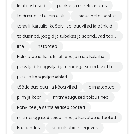
lihatööstused
puhkus ja meelelahutus
toiduainete hulgimüük
toiduainetetööstus
teravili, kartulid, köögiviljad, puuviljad ja pähklid
toiduained, joogid ja tubakas ja seonduvad toot
ed
liha
lihatooted
külmutatud kala, kalafileed ja muu kalaliha
puuviljad, köögiviljad ja nendega seonduvad too
ted
puu- ja köögiviljamahlad
töödeldud puu- ja köögiviljad
piimatooted
piim ja koor
mitmesugused toiduained
kohv, tee ja samalaadsed tooted
mitmesugused toiduained ja kuivatatud tooted
kaubandus
spordiklubide tegevus