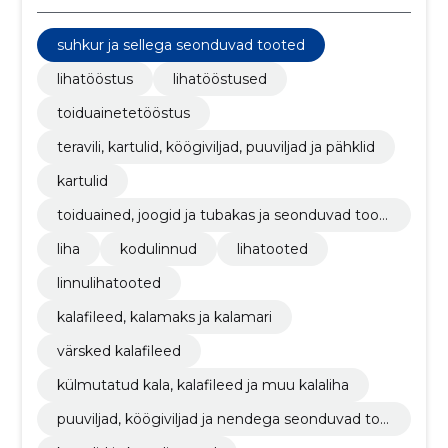
suhkur ja sellega seonduvad tooted
lihatööstus
lihatööstused
toiduainetetööstus
teravili, kartulid, köögiviljad, puuviljad ja pähklid
kartulid
toiduained, joogid ja tubakas ja seonduvad toot
ed
liha
kodulinnud
lihatooted
linnulihatooted
kalafileed, kalamaks ja kalamari
värsked kalafileed
külmutatud kala, kalafileed ja muu kalaliha
puuviljad, köögiviljad ja nendega seonduvad too
ted