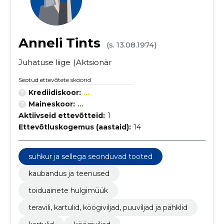
Anneli Tints
(s. 13.08.1974)
Juhatuse liige
Aktsionär
Seotud ettevõtete skoorid
Krediidiskoor:
...
Maineskoor:
...
Aktiivseid ettevõtteid:
1
Ettevõtluskogemus (aastaid):
14
suhkur ja sellega seonduvad tooted
kaubandus ja teenused
toiduainete hulgimüük
teravili, kartulid, köögiviljad, puuviljad ja pähklid