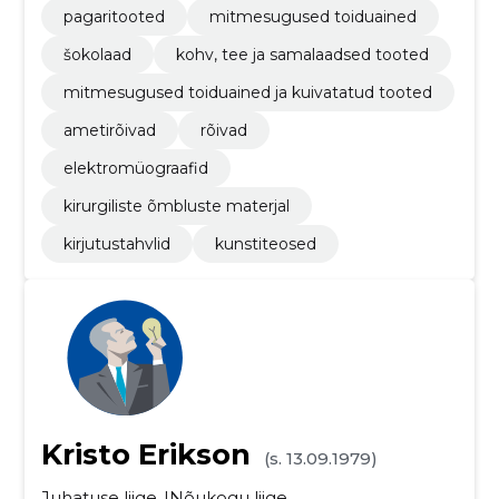
pagaritooted
mitmesugused toiduained
šokolaad
kohv, tee ja samalaadsed tooted
mitmesugused toiduained ja kuivatatud tooted
ametirõivad
rõivad
elektromüograafid
kirurgiliste õmbluste materjal
kirjutustahvlid
kunstiteosed
Kristo Erikson
(s. 13.09.1979)
Juhatuse liige
Nõukogu liige