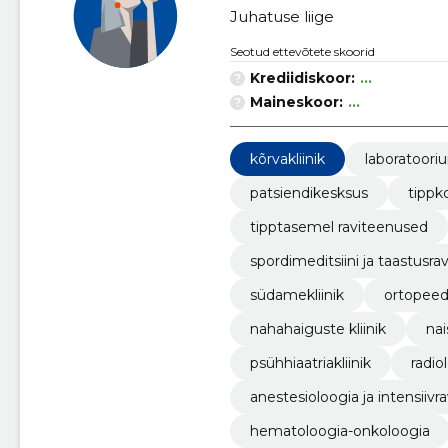
Juhatuse liige
Seotud ettevõtete skoorid
Krediidiskoor:
...
Maineskoor:
...
kõrvakliinik
laboratoori
patsiendikesksus
tipp
tipptasemel raviteenused
spordimeditsiini ja taastusravi
südamekliinik
ortopeedi
nahahaiguste kliinik
nai
psühhiaatriakliinik
radio
anestesioloogia ja intensiivra
hematoloogia-onkoloogia