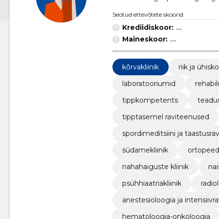
Seotud ettevõtete skoorid
Krediidiskoor:
...
Maineskoor:
...
kõrvakliinik
riik ja ühisk
laboratooriumid
rehabil
tippkompetents
teadu
tipptasemel raviteenused
spordimeditsiini ja taastusravi
südamekliinik
ortopeedi
nahahaiguste kliinik
nai
psühhiaatriakliinik
radio
anestesioloogia ja intensiivra
hematoloogia-onkoloogia