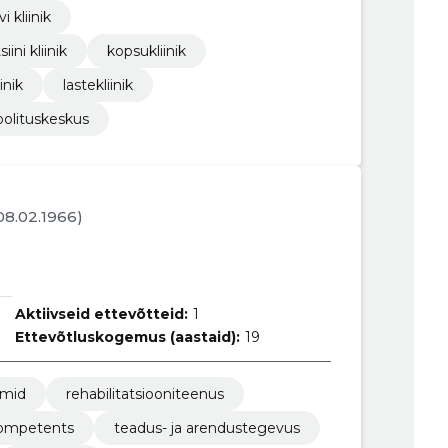
i kliinik
ini kliinik
kopsukliinik
inik
lastekliinik
oolituskeskus
 08.02.1966)
Aktiivseid ettevõtteid:
1
Ettevõtluskogemus (aastaid):
19
umid
rehabilitatsiooniteenus
kompetents
teadus- ja arendustegevus