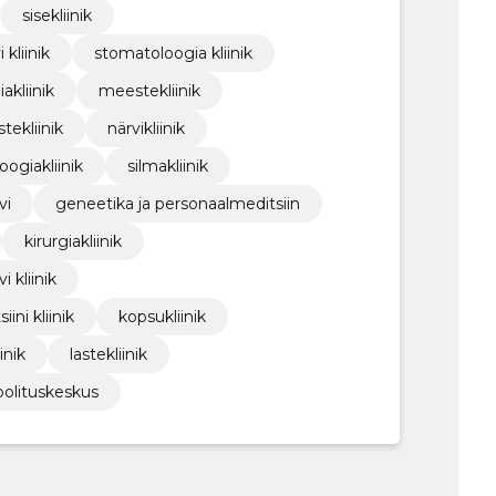
sisekliinik
 kliinik
stomatoloogia kliinik
akliinik
meestekliinik
stekliinik
närvikliinik
loogiakliinik
silmakliinik
vi
geneetika ja personaalmeditsiin
kirurgiakliinik
i kliinik
ini kliinik
kopsukliinik
inik
lastekliinik
oolituskeskus