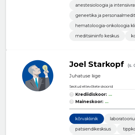
anestesioloogia ja intensiivrav
geneetika ja personaalmeditsi
hematoloogia-onkoloogia kli
meditsiiniinfo keskus
k
Joel Starkopf
(s.
Juhatuse liige
Seotud ettevõtete skoorid
Krediidiskoor:
...
Maineskoor:
...
kõrvakliinik
laboratoori
patsiendikesksus
tipp