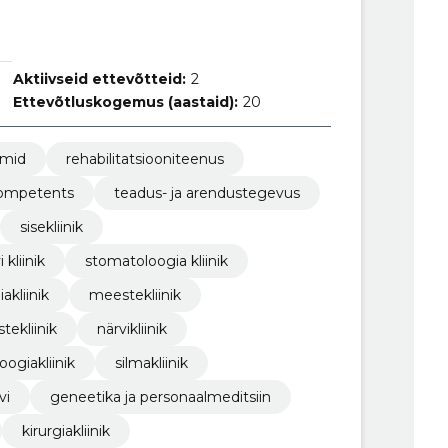
Aktiivseid ettevõtteid:
2
Ettevõtluskogemus (aastaid):
20
umid
rehabilitatsiooniteenus
kompetents
teadus- ja arendustegevus
sisekliinik
 kliinik
stomatoloogia kliinik
akliinik
meestekliinik
stekliinik
närvikliinik
loogiakliinik
silmakliinik
vi
geneetika ja personaalmeditsiin
kirurgiakliinik