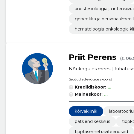
anestesioloogia ja intensiivrav
geneetika ja personaalmeditsi
hematoloogia-onkoloogia kli
Priit Perens
(s. 06
Nõukogu esimees
Juhatuse 
Seotud ettevõtete skoorid
Krediidiskoor:
...
Maineskoor:
...
kõrvakliinik
laboratoori
patsiendikesksus
tipp
tipptasemel raviteenused