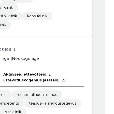
i kliinik
ini kliinik
kopsukliinik
inik
.05.1964)
liige
Nõukogu liige
Aktiivseid ettevõtteid:
2
Ettevõtluskogemus (aastaid):
28
umid
rehabilitatsiooniteenus
kompetents
teadus- ja arendustegevus
sisekliinik