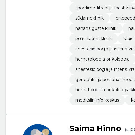
spordimeditsiini ja taastusravi
südamekliinik
ortopeedi
nahahaiguste kliinik
nai
psühhiaatriakliinik
radio
anestesioloogia ja intensiivra
hematoloogia-onkoloogia
anestesioloogia ja intensiivrav
geneetika ja personaalmeditsi
hematoloogia-onkoloogia kli
meditsiiniinfo keskus
k
Saima Hinno
(s. 0