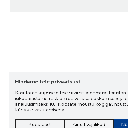
Hindame teie privaatsust
Kasutame küpsiseid teie sirvimiskogemuse täiustami
isikupärastatud reklaamide või sisu pakkumiseks ja o
analüüsimiseks. Kui klõpsate "nõustu kõigiga", nõust
küpsiste kasutamisega.
Küpsistest
Ainult vajalikud
Nõ