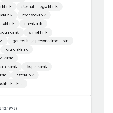
 kliinik
stomatoloogia kliinik
akliinik
meestekliinik
stekliinik
närvikliinik
loogiakliinik
silmakliinik
vi
geneetika ja personaalmeditsiin
kirurgiakliinik
i kliinik
ini kliinik
kopsukliinik
inik
lastekliinik
oolituskeskus
6.12.1973)