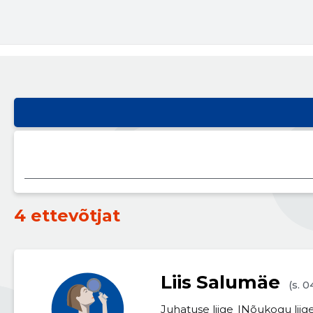
4 ettevõtjat
Liis Salumäe
(s. 0
Juhatuse liige
Nõukogu liig