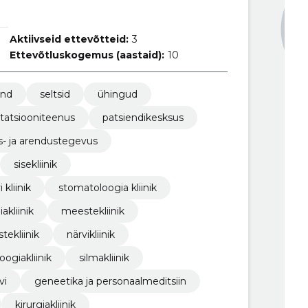
Aktiivseid ettevõtteid:
3
Ettevõtluskogemus (aastaid):
10
ond
seltsid
ühingud
itatsiooniteenus
patsiendikesksus
s- ja arendustegevus
sisekliinik
 kliinik
stomatoloogia kliinik
akliinik
meestekliinik
stekliinik
närvikliinik
loogiakliinik
silmakliinik
vi
geneetika ja personaalmeditsiin
kirurgiakliinik