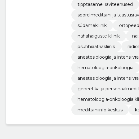
tipptasemel raviteenused
spordimeditsiini ja taastusravi
südamekliinik
ortopeedi
nahahaiguste kliinik
nai
psühhiaatriakliinik
radio
anestesioloogia ja intensiivra
hematoloogia-onkoloogia
anestesioloogia ja intensiivrav
geneetika ja personaalmeditsi
hematoloogia-onkoloogia kli
meditsiiniinfo keskus
k