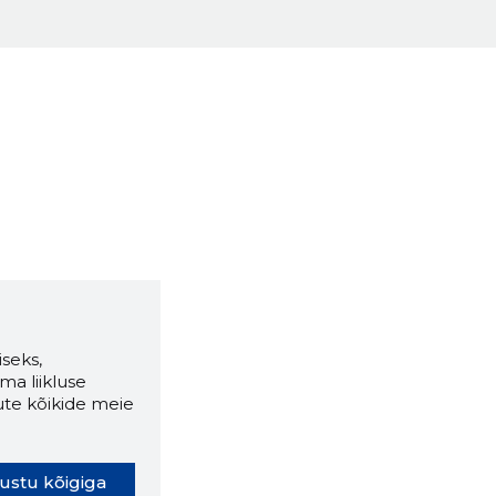
seks,
ma liikluse
ute kõikide meie
ustu kõigiga