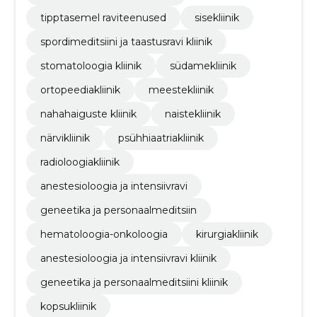
tipptasemel raviteenused
sisekliinik
spordimeditsiini ja taastusravi kliinik
stomatoloogia kliinik
südamekliinik
ortopeediakliinik
meestekliinik
nahahaiguste kliinik
naistekliinik
närvikliinik
psühhiaatriakliinik
radioloogiakliinik
anestesioloogia ja intensiivravi
geneetika ja personaalmeditsiin
hematoloogia-onkoloogia
kirurgiakliinik
anestesioloogia ja intensiivravi kliinik
geneetika ja personaalmeditsiini kliinik
kopsukliinik