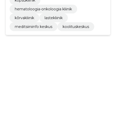
kopsukliinik
hematoloogia-onkoloogia kliinik
kõrvakliinik
lastekliinik
meditsiiniinfo keskus
koolituskeskus