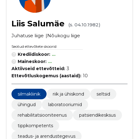
Liis Salumäe
(s. 04.10.1982)
Juhatuse liige
Nõukogu liige
Seotud ettevõtete skoorid
Krediidiskoor:
...
Maineskoor:
...
Aktiivseid ettevõtteid:
3
Ettevõtluskogemus (aastaid):
10
silmakliinik
riik ja ühiskond
seltsid
ühingud
laboratooriumid
rehabilitatsiooniteenus
patsiendikesksus
tippkompetents
teadus- ja arendustegevus