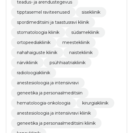
teadus- ja arendustegevus
tipptasemel raviteenused
sisekliinik
spordimeditsiini ja taastusravi kliinik
stomatoloogia kliinik
südamekliinik
ortopeediakliinik
meestekliinik
nahahaiguste kliinik
naistekliinik
närvikliinik
psühhiaatriakliinik
radioloogiakliinik
anestesioloogia ja intensiivravi
geneetika ja personaalmeditsiin
hematoloogia-onkoloogia
kirurgiakliinik
anestesioloogia ja intensiivravi kliinik
geneetika ja personaalmeditsiini kliinik