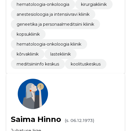
hematoloogia-onkoloogia
kirurgiakliinik
anestesioloogia ja intensiivravi kliinik
geneetika ja personaalmeditsiini kliinik
kopsukliinik
hematoloogia-onkoloogia kliinik
kõrvakliinik
lastekliinik
meditsiiniinfo keskus
koolituskeskus
Saima Hinno
(s. 06.12.1973)
Juhatuse liige