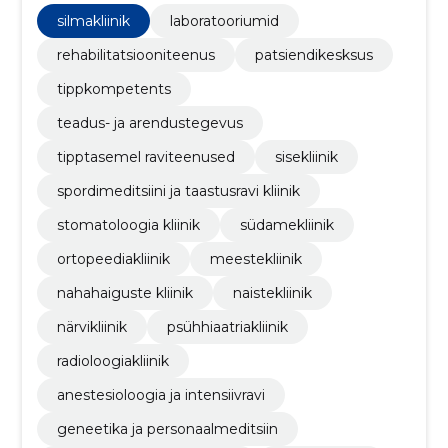
silmakliinik
laboratooriumid
rehabilitatsiooniteenus
patsiendikesksus
tippkompetents
teadus- ja arendustegevus
tipptasemel raviteenused
sisekliinik
spordimeditsiini ja taastusravi kliinik
stomatoloogia kliinik
südamekliinik
ortopeediakliinik
meestekliinik
nahahaiguste kliinik
naistekliinik
närvikliinik
psühhiaatriakliinik
radioloogiakliinik
anestesioloogia ja intensiivravi
geneetika ja personaalmeditsiin