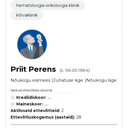
hematoloogia-onkoloogia kliinik
kõrvakliinik
Priit Perens
(s. 06.05.1964)
Nõukogu esimees
Juhatuse liige
Nõukogu liige
Seotud ettevõtete skoorid
Krediidiskoor:
...
Maineskoor:
...
Aktiivseid ettevõtteid:
2
Ettevõtluskogemus (aastaid):
28