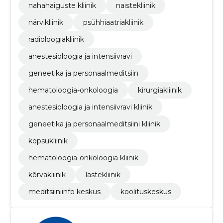
nahahaiguste kliinik
naistekliinik
närvikliinik
psühhiaatriakliinik
radioloogiakliinik
anestesioloogia ja intensiivravi
geneetika ja personaalmeditsiin
hematoloogia-onkoloogia
kirurgiakliinik
anestesioloogia ja intensiivravi kliinik
geneetika ja personaalmeditsiini kliinik
kopsukliinik
hematoloogia-onkoloogia kliinik
kõrvakliinik
lastekliinik
meditsiiniinfo keskus
koolituskeskus