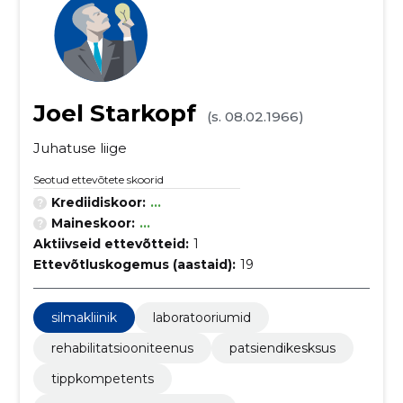
Joel Starkopf
(s. 08.02.1966)
Juhatuse liige
Seotud ettevõtete skoorid
Krediidiskoor:
...
Maineskoor:
...
Aktiivseid ettevõtteid:
1
Ettevõtluskogemus (aastaid):
19
silmakliinik
laboratooriumid
rehabilitatsiooniteenus
patsiendikesksus
tippkompetents