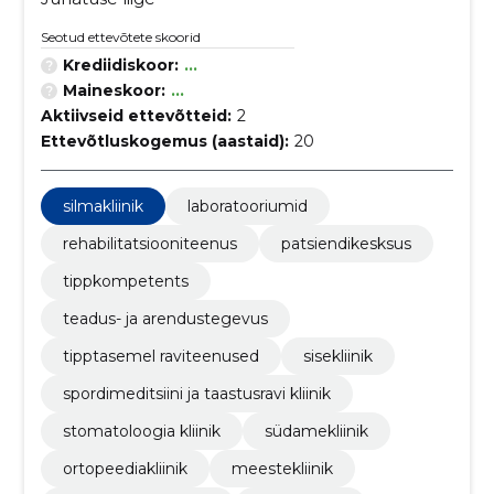
Seotud ettevõtete skoorid
Krediidiskoor:
...
Maineskoor:
...
Aktiivseid ettevõtteid:
2
Ettevõtluskogemus (aastaid):
20
silmakliinik
laboratooriumid
rehabilitatsiooniteenus
patsiendikesksus
tippkompetents
teadus- ja arendustegevus
tipptasemel raviteenused
sisekliinik
spordimeditsiini ja taastusravi kliinik
stomatoloogia kliinik
südamekliinik
ortopeediakliinik
meestekliinik