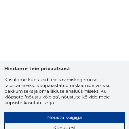
Hindame teie privaatsust
Kasutame küpsiseid teie sirvimiskogemuse
täiustamiseks, isikupärastatud reklaamide või sisu
pakkumiseks ja oma liikluse analüüsimiseks. Kui
klõpsate "nõustu kõigiga", nõustute kõikide meie
küpsiste kasutamisega.
Nõustu kõigiga
Küpsistest