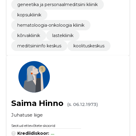
geneetika ja personaalmeditsiini kliinik
kopsukliinik
hematoloogia-onkoloogia kliinik
kõrvakliinik
lastekliinik
meditsiiniinfo keskus
koolituskeskus
Saima Hinno
(s. 06.12.1973)
Juhatuse liige
Seotud ettevõtete skoorid
Krediidiskoor:
...