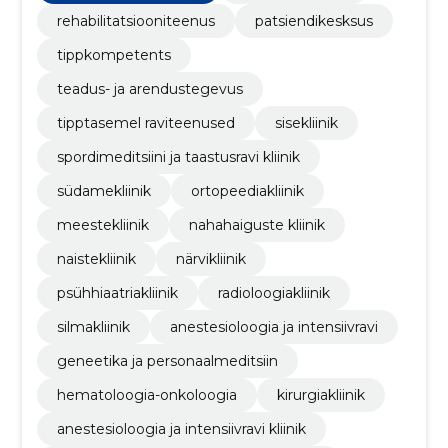
rehabilitatsiooniteenus
patsiendikesksus
tippkompetents
teadus- ja arendustegevus
tipptasemel raviteenused
sisekliinik
spordimeditsiini ja taastusravi kliinik
südamekliinik
ortopeediakliinik
meestekliinik
nahahaiguste kliinik
naistekliinik
närvikliinik
psühhiaatriakliinik
radioloogiakliinik
silmakliinik
anestesioloogia ja intensiivravi
geneetika ja personaalmeditsiin
hematoloogia-onkoloogia
kirurgiakliinik
anestesioloogia ja intensiivravi kliinik