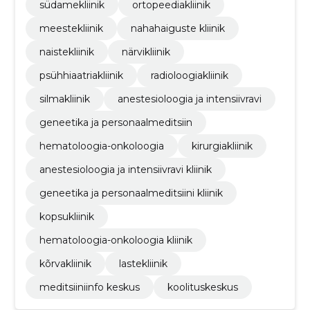
südamekliinik
ortopeediakliinik
meestekliinik
nahahaiguste kliinik
naistekliinik
närvikliinik
psühhiaatriakliinik
radioloogiakliinik
silmakliinik
anestesioloogia ja intensiivravi
geneetika ja personaalmeditsiin
hematoloogia-onkoloogia
kirurgiakliinik
anestesioloogia ja intensiivravi kliinik
geneetika ja personaalmeditsiini kliinik
kopsukliinik
hematoloogia-onkoloogia kliinik
kõrvakliinik
lastekliinik
meditsiiniinfo keskus
koolituskeskus