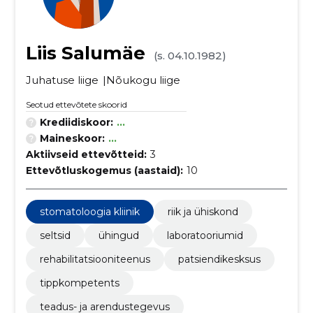
Liis Salumäe
(s. 04.10.1982)
Juhatuse liige
Nõukogu liige
Seotud ettevõtete skoorid
Krediidiskoor:
...
Maineskoor:
...
Aktiivseid ettevõtteid:
3
Ettevõtluskogemus (aastaid):
10
stomatoloogia kliinik
riik ja ühiskond
seltsid
ühingud
laboratooriumid
rehabilitatsiooniteenus
patsiendikesksus
tippkompetents
teadus- ja arendustegevus