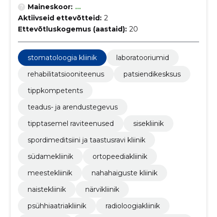
Maineskoor:
...
Aktiivseid ettevõtteid:
2
Ettevõtluskogemus (aastaid):
20
stomatoloogia kliinik
laboratooriumid
rehabilitatsiooniteenus
patsiendikesksus
tippkompetents
teadus- ja arendustegevus
tipptasemel raviteenused
sisekliinik
spordimeditsiini ja taastusravi kliinik
südamekliinik
ortopeediakliinik
meestekliinik
nahahaiguste kliinik
naistekliinik
närvikliinik
psühhiaatriakliinik
radioloogiakliinik