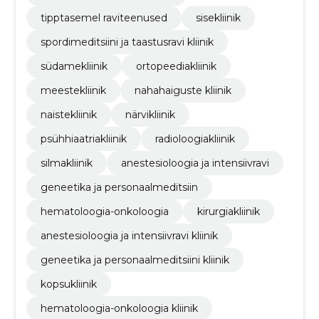
tipptasemel raviteenused
sisekliinik
spordimeditsiini ja taastusravi kliinik
südamekliinik
ortopeediakliinik
meestekliinik
nahahaiguste kliinik
naistekliinik
närvikliinik
psühhiaatriakliinik
radioloogiakliinik
silmakliinik
anestesioloogia ja intensiivravi
geneetika ja personaalmeditsiin
hematoloogia-onkoloogia
kirurgiakliinik
anestesioloogia ja intensiivravi kliinik
geneetika ja personaalmeditsiini kliinik
kopsukliinik
hematoloogia-onkoloogia kliinik