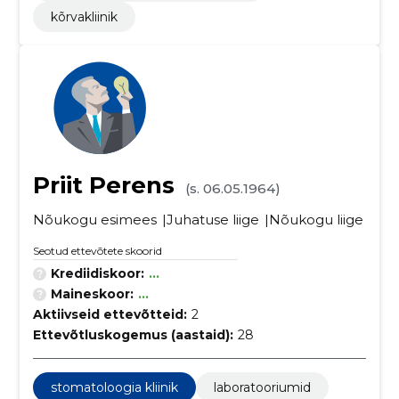
kõrvakliinik
Priit Perens
(s. 06.05.1964)
Nõukogu esimees
Juhatuse liige
Nõukogu liige
Seotud ettevõtete skoorid
Krediidiskoor:
...
Maineskoor:
...
Aktiivseid ettevõtteid:
2
Ettevõtluskogemus (aastaid):
28
stomatoloogia kliinik
laboratooriumid