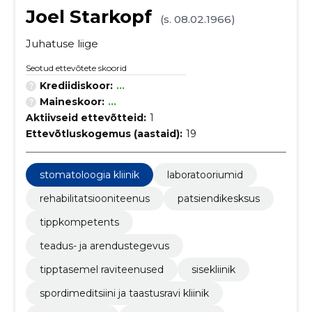
Joel Starkopf
(s. 08.02.1966)
Juhatuse liige
Seotud ettevõtete skoorid
Krediidiskoor:
...
Maineskoor:
...
Aktiivseid ettevõtteid:
1
Ettevõtluskogemus (aastaid):
19
stomatoloogia kliinik
laboratooriumid
rehabilitatsiooniteenus
patsiendikesksus
tippkompetents
teadus- ja arendustegevus
tipptasemel raviteenused
sisekliinik
spordimeditsiini ja taastusravi kliinik