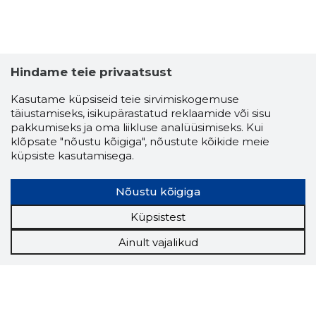
Hindame teie privaatsust
Kasutame küpsiseid teie sirvimiskogemuse
täiustamiseks, isikupärastatud reklaamide või sisu
pakkumiseks ja oma liikluse analüüsimiseks. Kui
klõpsate "nõustu kõigiga", nõustute kõikide meie
küpsiste kasutamisega.
Nõustu kõigiga
Küpsistest
Ainult vajalikud