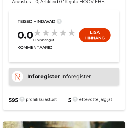
Arvustusi - 0; Artikleid 0 "Kirjuta HOOVIEHE
UÜ kohta arvamuslugu!"
TEISED HINDAVAD
?
3
0.0
LISA
HINNANG
0 hinnangut
KOMMENTAARID
Inforegister
Inforegister
?
?
profiili külastust
ettevõtte jälgijat
595
5