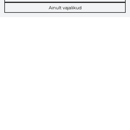
Ainult vajalikud
Storybook
Chrome laiendus
Storybooki laiendus ütleb Sulle, mis firma
veebilehel Sa parajasti viibid ja kui usaldusväärne
see firma täna on.
LAADI LAIENDUS ALLA