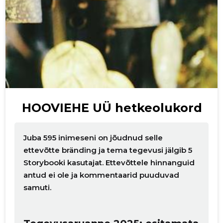
p
HOOVIEHE UÜ hetkeolukord
Juba 595 inimeseni on jõudnud selle
ettevõtte bränding ja tema tegevusi jälgib 5
Storybooki kasutajat. Ettevõttele hinnanguid
antud ei ole ja kommentaarid puuduvad
samuti.