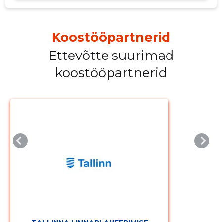
Koostööpartnerid
Ettevõtte suurimad
Muuda pildi
koostööpartnerid
kirjeldust
MUUDA