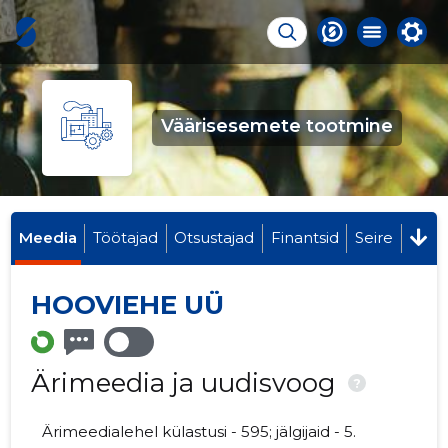
Väärisesemete tootmine
Meedia
Töötajad
Otsustajad
Finantsid
Seire
HOOVIEHE UÜ
Ärimeedia ja uudisvoog
?
Ärimeedialehel külastusi - 595; jälgijaid - 5.