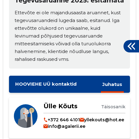
Tegevusaruanne 2025: esitamata
Ettevõte ei ole majandusaasta aruannet, kust
tegevusaruandeid lugeda saab, esitanud. Iga
ettevõtte olukord on unikaalne, kuid
levinumad põhjused tegevusaruande
mitteesitamiseks võivad olla turuolukorra
halvenemine, klientide nõudluse langus,
rahalised raskused vms.
HOOVIEHE UÜ kontaktid
Juhatus
Ülle Kõuts
Täisosanik
+372 646 4101
yllekouts@hot.ee
info@agalerii.ee