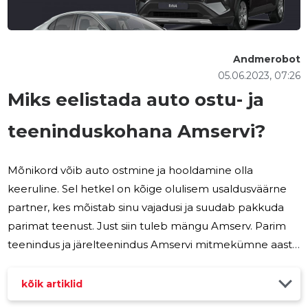
Andmerobot
05.06.2023, 07:26
Miks eelistada auto ostu- ja
teeninduskohana Amservi?
Mõnikord võib auto ostmine ja hooldamine olla
keeruline. Sel hetkel on kõige olulisem usaldusväärne
partner, kes mõistab sinu vajadusi ja suudab pakkuda
parimat teenust. Just siin tuleb mängu Amserv. Parim
teenindus ja järelteenindus Amservi mitmekümne aasta
pikkune kogemus on muutnud meie teenused
professionaalsuse standardiks. Me ei pürgi lihtsalt
kõik artiklid
lahendama klientide probleeme, vaid pingutame, et