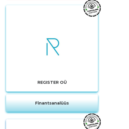
Muuda pildi
kirjeldust
REGISTER OÜ
Finantsanalüüs