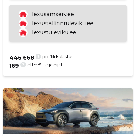
p
lexusamserv.ee
lexustallinntuleviku.ee
lexustuleviku.ee
?
profiili külastust
446 668
?
ettevõtte jälgijat
169