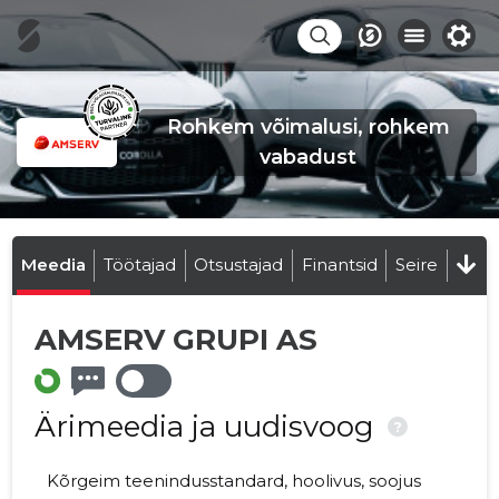
Rohkem võimalusi, rohkem
vabadust
Meedia
Töötajad
Otsustajad
Finantsid
Seire
AMSERV GRUPI AS
Ärimeedia ja uudisvoog
?
Kõrgeim teenindusstandard, hoolivus, soojus