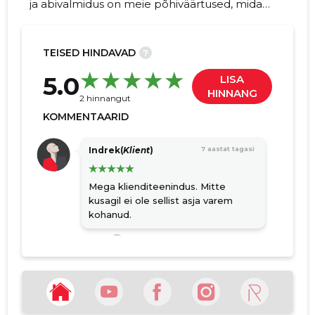
ja abivalmidus on meie põhiväärtused, mida
kliendid on tunnustanud kui "Baltimaade
parimat Toyota klienditeenindust" ning need
väärtused ootavad teid kõigis meie
TEISED HINDAVAD
?
esindustes üle Eesti.
101
5.0
LISA
HINNANG
2 hinnangut
KOMMENTAARID
Indrek(
Klient
)
7 aastat tagasi
Mega klienditeenindus. Mitte
kusagil ei ole sellist asja varem
kohanud.