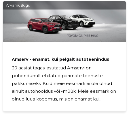
muuta nende päev paremaks. Me eristume teistest,
Arvamuslugu
pakkudes meeldejäävat kogemust ja positiivset elamust
läbi meile sobivate toodete ning tipptasemel
teeninduse. Strateegilised müügikohad
Amserv - enamat, kui pelgalt autoteenindus
30 aastat tagasi asutatud Amservi on
pühendunult ehitatud parimate teenuste
pakkumiseks. Kuid meie eesmärk ei ole olnud
ainult autohooldus või -müük. Meie eesmärk on
olnud luua kogemus, mis on enamat kui
autoteenindus. Kõik see aeg, oleme müünud
ligi 30 000 uut Toyotat ja hooldanud üle 130 000
auto. Paljud Amservlased, meie pühendunud