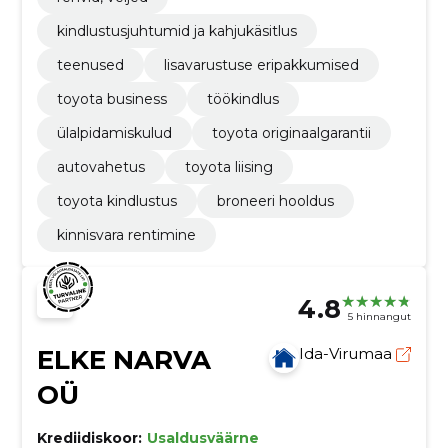
kindlustusjuhtumid ja kahjukäsitlus
teenused
lisavarustuse eripakkumised
toyota business
töökindlus
ülalpidamiskulud
toyota originaalgarantii
autovahetus
toyota liising
toyota kindlustus
broneeri hooldus
kinnisvara rentimine
4.8
5 hinnangut
ELKE NARVA
Ida-Virumaa
OÜ
Krediidiskoor:
Usaldusväärne