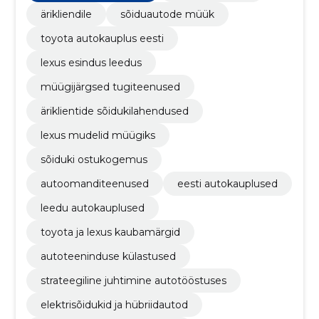
ärikliendile
sõiduautode müük
toyota autokauplus eesti
lexus esindus leedus
müügijärgsed tugiteenused
äriklientide sõidukilahendused
lexus mudelid müügiks
sõiduki ostukogemus
autoomanditeenused
eesti autokauplused
leedu autokauplused
toyota ja lexus kaubamärgid
autoteeninduse külastused
strateegiline juhtimine autotööstuses
elektrisõidukid ja hübriidautod