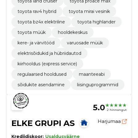
toyota land cruiser
toyota proace max
toyota rav4 hybrid
toyota mirai vesinik
toyota bz4x elektriline
toyota highlander
toyota müük
hooldekeskus
kere- ja värvitööd
varuosade müük
elektrisõidukid ja hübriidautod
kiirhooldus (express service)
regulaarsed hooldused
maanteeabi
sõidukite asendamine
liisinguprogrammid
5.0
2 hinnangut
ELKE GRUPI AS
Harjumaa
Krediidiskoor:
Usaldusväärne