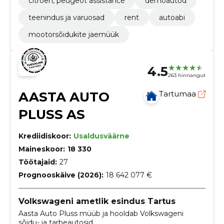
citroën, peugeot assistance
demoautod
teenindus ja varuosad
rent
autoabi
mootorsõidukite jaemüük
4.5
263 hinnangut
AASTA AUTO
Tartumaa
PLUSS AS
Krediidiskoor:
Usaldusväärne
Maineskoor:
18 330
Töötajaid:
27
Prognooskäive (2026):
18 642 077 €
Volkswageni ametlik esindus Tartus
Aasta Auto Pluss müüb ja hooldab Volkswageni
sõidu- ja tarbeautosid.