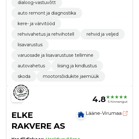
dialoog-vastuvõtt
auto remont ja diagnostika
kere- ja värvitööd
rehvivahetus ja rehvihotell
rehvid ja veljed
lisavarustus
varuosade ja lisavarustuse tellimine
autovahetus
liising ja kindlustus
skoda
mootorsõidukite jaemüük
4.8
5 hinnangut
ELKE
Lääne-Virumaa
RAKVERE AS