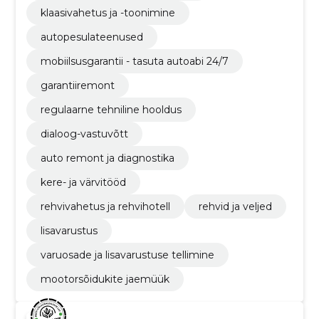
klaasivahetus ja -toonimine
autopesulateenused
mobiilsusgarantii - tasuta autoabi 24/7
garantiiremont
regulaarne tehniline hooldus
dialoog-vastuvõtt
auto remont ja diagnostika
kere- ja värvitööd
rehvivahetus ja rehvihotell
rehvid ja veljed
lisavarustus
varuosade ja lisavarustuse tellimine
mootorsõidukite jaemüük