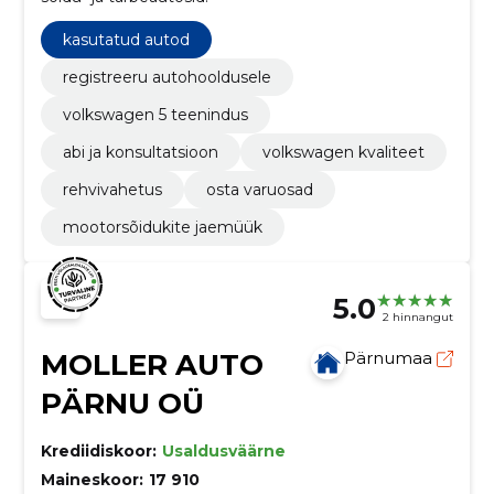
kasutatud autod
registreeru autohooldusele
volkswagen 5 teenindus
abi ja konsultatsioon
volkswagen kvaliteet
rehvivahetus
osta varuosad
mootorsõidukite jaemüük
5.0
2 hinnangut
MOLLER AUTO
Pärnumaa
PÄRNU OÜ
Krediidiskoor:
Usaldusväärne
Maineskoor:
17 910