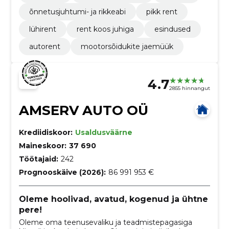
õnnetusjuhtumi- ja rikkeabi
pikk rent
lühirent
rent koos juhiga
esindused
autorent
mootorsõidukite jaemüük
4.7
2855 hinnangut
AMSERV AUTO OÜ
Krediidiskoor:
Usaldusväärne
Maineskoor:
37 690
Töötajaid:
242
Prognooskäive (2026):
86 991 953 €
Oleme hoolivad, avatud, kogenud ja ühtne
pere!
Oleme oma teenusevaliku ja teadmistepagasiga