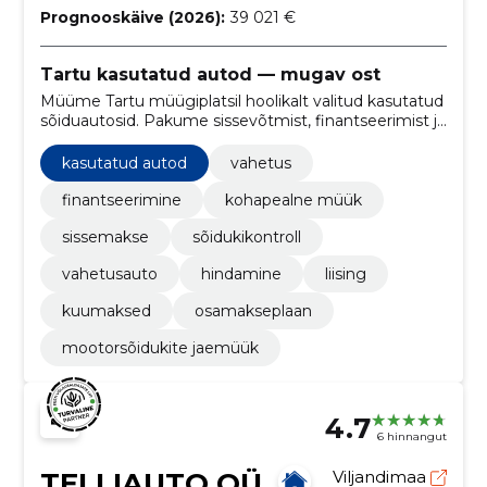
Prognooskäive (2026):
39 021 €
Tartu kasutatud autod — mugav ost
Müüme Tartu müügiplatsil hoolikalt valitud kasutatud
sõiduautosid. Pakume sissevõtmist, finantseerimist ja
rehve, et ost oleks mugav ja kohalik.
kasutatud autod
vahetus
finantseerimine
kohapealne müük
sissemakse
sõidukikontroll
vahetusauto
hindamine
liising
kuumaksed
osamakseplaan
mootorsõidukite jaemüük
4.7
6 hinnangut
TELLIAUTO OÜ
Viljandimaa