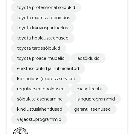
toyota professional sõidukid
toyota express teenindus
toyota liikuvuspartnerlus
toyota hooldusteenused
toyota tarbesõidukid
toyota proace mudelid
laosõidukid
elektrisõidukid ja hübriidautod
kiirhooldus (express service)
regulaarsed hooldused
maanteeabi
sõidukite asendamine
liisinguprogrammid
kindlustuslahendused
garantii teenused
väljaostuprogrammid