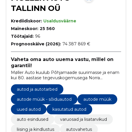
TALLINN OÜ
Krediidiskoor:
Usaldusväärne
Maineskoor:
25 560
Töötajaid:
96
Prognooskäive (2026):
74 387 869 €
Vaheta oma auto uuema vastu, millel on
garantii!
Møller Auto kuulub Põhjamaade suurimasse ja enam
kui 80. aastase tegevuskogemusega Norra
automüügi pereettevõttesse Møller Mobility Group.
autod ja autotarbed
autode müük - sõiduautod
autode müük
uued autod
kasutatud autod
auto esindused
varuosad ja lisatarvikud
liising ja kindlustus
autovahetus