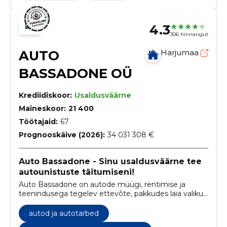
4.3
306 hinnangut
AUTO
Harjumaa
BASSADONE OÜ
Krediidiskoor:
Usaldusväärne
Maineskoor:
21 400
Töötajaid:
67
Prognooskäive (2026):
34 031 308 €
Auto Bassadone - Sinu usaldusväärne tee
autounistuste täitumiseni!
Auto Bassadone on autode müügi, rentimise ja
teenindusega tegelev ettevõte, pakkudes laia valikut
sõidukeid erinevatest margidest ja mudelitest ning
mitmesuguseid teenuseid, sealhulgas hooldust,
autod ja autotarbed
remonti ja varuosade müüki.