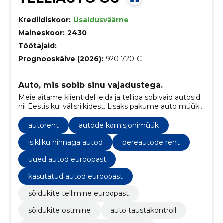
Krediidiskoor:
Usaldusväärne
Maineskoor:
2430
Töötajaid:
–
Prognooskäive (2026):
920 720 €
Auto, mis sobib sinu vajadustega.
Meie aitame klientidel leida ja tellida sobivaid autosid
nii Eestis kui välisriikidest. Lisaks pakume auto müüki,
rendi ja komisjonimüügi teenust, tehes kogu
protsessi kliendile mugavaks ja lihtsaks.
autorent
autode komisjonimüük
isikliku hinnaga autod
pereautode rent
uued autod euroopast
kasutatud autod euroopast
sõidukite tellimine euroopast
sõidukite ostmine
auto taustakontroll