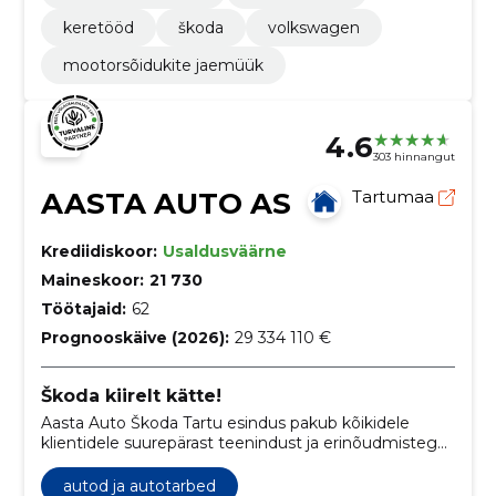
keretööd
škoda
volkswagen
mootorsõidukite jaemüük
4.6
303 hinnangut
AASTA AUTO AS
Tartumaa
Krediidiskoor:
Usaldusväärne
Maineskoor:
21 730
Töötajaid:
62
Prognooskäive (2026):
29 334 110 €
Škoda kiirelt kätte!
Aasta Auto Škoda Tartu esindus pakub kõikidele
klientidele suurepärast teenindust ja erinõudmistega
vastavat varustust. Meil on laos olemas kõik vajalikud
mudelid ja varuosad ning tule proovisõidule, et näha
autod ja autotarbed