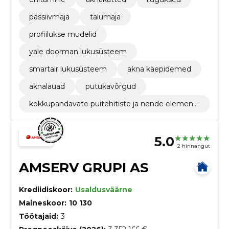
passiivmaja
talumaja
profiilukse mudelid
yale doorman lukusüsteem
smartair lukusüsteem
akna käepidemed
aknalauad
putukavõrgud
kokkupandavate puitehitiste ja nende elementi
de tootmine
5.0
2 hinnangut
AMSERV GRUPI AS
Krediidiskoor:
Usaldusväärne
Maineskoor:
10 130
Töötajaid:
3