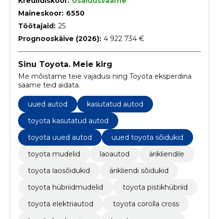
Krediidiskoor:
Usaldusväärne
Maineskoor:
6550
Töötajaid:
25
Prognooskäive (2026):
4 922 734 €
Sinu Toyota. Meie kirg
Me mõistame teie vajadusi ning Toyota eksperdina
saame teid aidata.
uued autod
kasutatud autod
toyota kasutatud autod
toyota uued autod
uued toyota sõidukid
toyota mudelid
laoautod
ärikliendile
toyota laosõidukid
ärikliendi sõidukid
toyota hübriidmudelid
toyota pistikhübriid
toyota elektriautod
toyota corolla cross