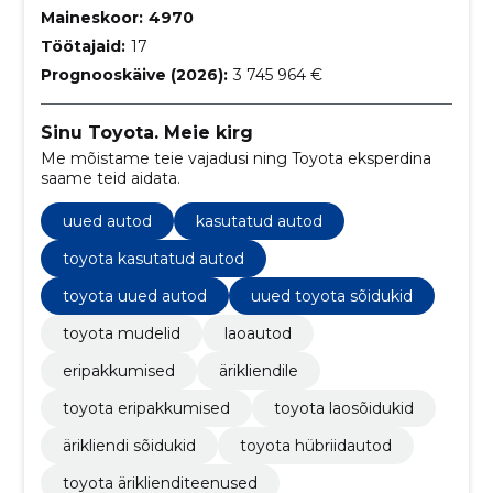
Maineskoor:
4970
Töötajaid:
17
Prognooskäive (2026):
3 745 964 €
Sinu Toyota. Meie kirg
Me mõistame teie vajadusi ning Toyota eksperdina
saame teid aidata.
uued autod
kasutatud autod
toyota kasutatud autod
toyota uued autod
uued toyota sõidukid
toyota mudelid
laoautod
eripakkumised
ärikliendile
toyota eripakkumised
toyota laosõidukid
ärikliendi sõidukid
toyota hübriidautod
toyota äriklienditeenused