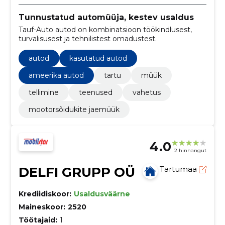
Tunnustatud automüüja, kestev usaldus
Tauf-Auto autod on kombinatsioon töökindlusest,
turvalisusest ja tehnilistest omadustest.
autod
kasutatud autod
ameerika autod
tartu
müük
tellimine
teenused
vahetus
mootorsõidukite jaemüük
4.0
2 hinnangut
DELFI GRUPP OÜ
Tartumaa
Krediidiskoor:
Usaldusväärne
Maineskoor:
2520
Töötajaid:
1