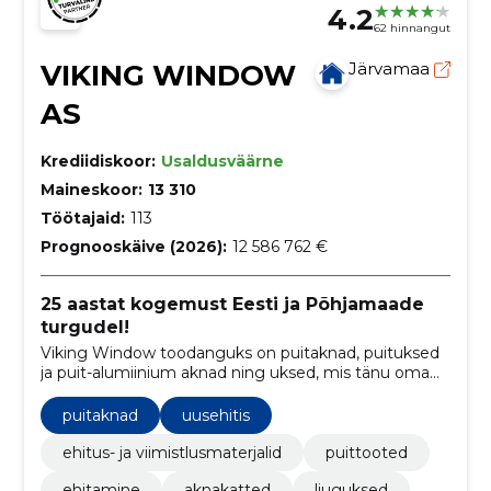
4.2
62 hinnangut
VIKING WINDOW
Järvamaa
AS
Krediidiskoor:
Usaldusväärne
Maineskoor:
13 310
Töötajaid:
113
Prognooskäive (2026):
12 586 762 €
25 aastat kogemust Eesti ja Põhjamaade
turgudel!
Viking Window toodanguks on puitaknad, puituksed
ja puit-alumiinium aknad ning uksed, mis tänu oma
kvaliteetsele materjalile on kauakestvad ja säästlikud.
puitaknad
uusehitis
ehitus- ja viimistlusmaterjalid
puittooted
ehitamine
aknakatted
liuguksed