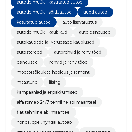
autode müük - kasutatud autod
autode müük - sõiduautod
uued autod
kasutatud autod
auto lisavarustus
autode müük - kaubikud
auto esindused
autokaupade ja -varuosade kauplused
autostereod
autorehvid ja rehvitööd
esindused
rehvid ja rehvitööd
mootorsõidukite hooldus ja remont
maasturid
liising
kampaaniad ja eripakkumised
alfa romeo 24/7 tehniline abi maanteel
fiat tehniline abi maanteel
honda, opel, hyndai autoabi