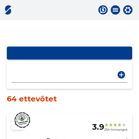
64 ettevõtet
3.9
254 hinnangut