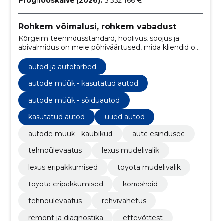
Prognooskäive (2026):
3 352 166 €
Rohkem võimalusi, rohkem vabadust
Kõrgeim teenindusstandard, hoolivus, soojus ja
abivalmidus on meie põhiväärtused, mida kliendid on
tunnustanud kui "Baltimaade parimat Toyota
klienditeenindust" ning need väärtused ootavad teid
autod ja autotarbed
kõigis meie esindustes üle Eesti.
autode müük - kasutatud autod
autode müük - sõiduautod
kasutatud autod
uued autod
autode müük - kaubikud
auto esindused
tehnoülevaatus
lexus mudelivalik
lexus eripakkumised
toyota mudelivalik
toyota eripakkumised
korrashoid
tehnoülevaatus
rehvivahetus
remont ja diagnostika
ettevõttest