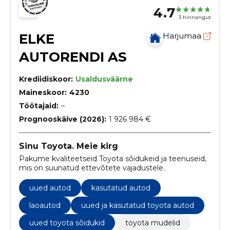
4.7
3 hinnangut
ELKE
Harjumaa
AUTORENDI AS
Krediidiskoor:
Usaldusväärne
Maineskoor:
4230
Töötajaid:
–
Prognooskäive (2026):
1 926 984 €
Sinu Toyota. Meie kirg
Pakume kvaliteetseid Toyota sõidukeid ja teenuseid,
mis on suunatud ettevõtete vajadustele.
uued autod
kasutatud autod
laoautod
uued ja kasutatud toyota autod
uued toyota sõidukid
toyota mudelid