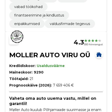
vabad töökohad
finantseerimine ja kindlustus
eripakkumised
valdusfirmade tegevus
4.3
300 hinnangut
MOLLER AUTO VIRU OÜ
Krediidiskoor:
Usaldusväärne
Maineskoor:
9290
Töötajaid:
21
Prognooskäive (2026):
7 659 406 €
Vaheta oma auto uuema vastu, millel on
garantii!
Møller Auto kuulub Põhjamaade suurimasse ja enam