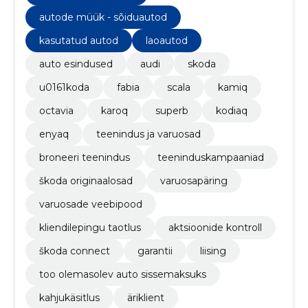
ja tunda seda erilist Škoda kogemust!
autode müük - sõiduautod
kasutatud autod
laoautod
auto esindused
audi
skoda
u0161koda
fabia
scala
kamiq
octavia
karoq
superb
kodiaq
enyaq
teenindus ja varuosad
broneeri teenindus
teeninduskampaaniad
škoda originaalosad
varuosapäring
varuosade veebipood
kliendilepingu taotlus
aktsioonide kontroll
škoda connect
garantii
liising
too olemasolev auto sissemaksuks
kahjukäsitlus
äriklient