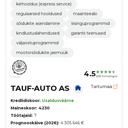
kiirhooldus (express service)
regulaarsed hooldused
maanteeabi
sõidukite asendamine
liisinguprogrammid
kindlustuslahendused
garantii teenused
väljaostuprogrammid
mootorsõidukite jaemüük
4.5
228 hinnangut
TAUF-AUTO AS
Tartumaa
Krediidiskoor:
Usaldusväärne
Maineskoor:
4230
Töötajaid:
7
Prognooskäive (2026):
4 305 646 €