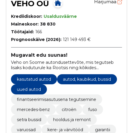
VEHO OÜ
Harjumaa
Krediidiskoor:
Usaldusväärne
Maineskoor:
38 830
Töötajaid:
166
Prognooskäive (2026):
121 149 493 €
Mugavalt edu suunas!
Veho on Soome autondusettevõte, mis tegutseb
lisaks koduturule ka Rootsis ning kõikides
Baltimaades. Lisaks kõrgklassilistele autodele,
tahame me pakkuda ka uudseid lahendusi ja
kasutatud autod
autod, kaubikud, bussid
professionaalset teenindust.
uued autod
finantseerimisasutusena tegutsemine
mercedes-benz
citroën
fuso
setra bussid
hooldus ja remont
varuosad
kere- ja värvitööd
garantii