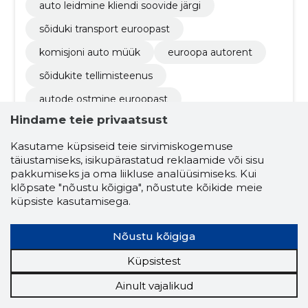
auto leidmine kliendi soovide järgi
sõiduki transport euroopast
komisjoni auto müük
euroopa autorent
sõidukite tellimisteenus
autode ostmine euroopast
Hindame teie privaatsust
auto ajaloo kontrollimine
kohandatud auto otsing
Kasutame küpsiseid teie sirvimiskogemuse
täiustamiseks, isikupärastatud reklaamide või sisu
sõidukite transport euroopast
pakkumiseks ja oma liikluse analüüsimiseks. Kui
klõpsate "nõustu kõigiga", nõustute kõikide meie
kasutatud ja uute autode tellimine
küpsiste kasutamisega.
professionaalne auto müük
Nõustu kõigiga
konkurentsivõimelised komisjonitasud
Küpsistest
liisingu ja finantseerimise abi
Ainult vajalikud
tehniline ja visuaalne auto ülevaatus