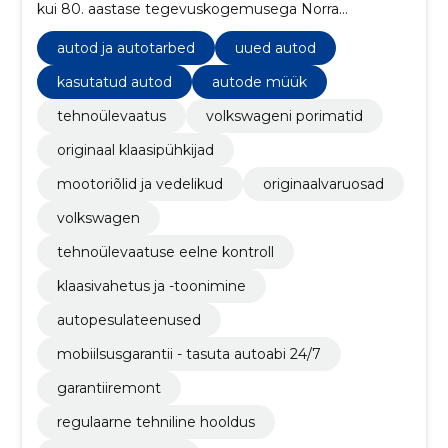
kui 80. aastase tegevuskogemusega Norra
automüügi pereettevõttesse Møller Mobility Group.
autod ja autotarbed
uued autod
kasutatud autod
autode müük
tehnoülevaatus
volkswageni porimatid
originaal klaasipühkijad
mootoriõlid ja vedelikud
originaalvaruosad
volkswagen
tehnoülevaatuse eelne kontroll
klaasivahetus ja -toonimine
autopesulateenused
mobiilsusgarantii - tasuta autoabi 24/7
garantiiremont
regulaarne tehniline hooldus