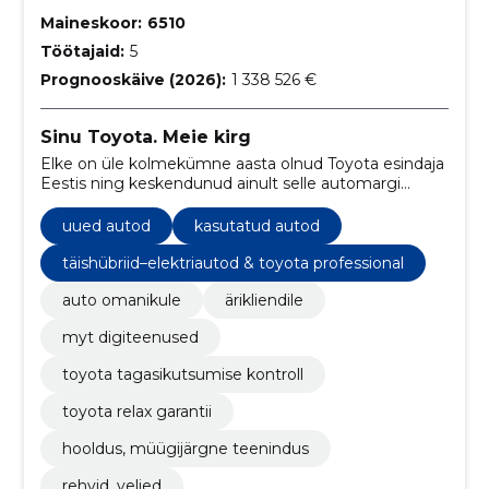
Maineskoor:
6510
Töötajaid:
5
Prognooskäive (2026):
1 338 526 €
Sinu Toyota. Meie kirg
Elke on üle kolmekümne aasta olnud Toyota esindaja
Eestis ning keskendunud ainult selle automargi
müügile ja hooldusele. Tegemist on läbi ja lõhki
Toyota asjatundjatega.
uued autod
kasutatud autod
täishübriid–elektriautod & toyota professional
auto omanikule
ärikliendile
myt digiteenused
toyota tagasikutsumise kontroll
toyota relax garantii
hooldus, müügijärgne teenindus
rehvid, veljed