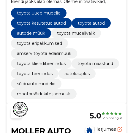
kliendi jaoks alati olemas. Oleme initsiatiivikad,
asjatundlikud ja kogenud eksperdid, kes aitavad leida
parimad lahendused, mis ületaksid kliendi ootusi.
toyota uued mudelid
toyota kasutatud autod
toyota autod
autode müük
toyota mudelivalik
toyota eripakkumised
amserv toyota edasimüük
toyota klienditeenindus
toyota maasturid
toyota teenindus
autokauplus
sõiduauto mudelid
mootorsõidukite jaemüük
5.0
2 hinnangut
MOLLER AUTO
Harjumaa