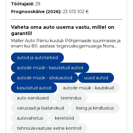
Töötajaid:
29
Prognooskäive (2026):
23 013 102 €
Vaheta oma auto uuema vastu, millel on
garantii!
Møller Auto Pärnu kuulub Põhjamaade suurimasse ja
enam kui 80. aastase tegevuskogemusega Norra
automüügi pereettevõttesse Møller Mobility Group.
autod ja autotarbed
autode müük - kasutatud autod
autode müük - sõiduautod
uued autod
kasutatud autod
autode müük - kaubikud
auto esindused
teenindus
varuosad ja lisatarvikud
liising ja kindlustus
autovahetus
keretööd
tehnoülevaatuse eelne kontroll