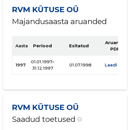
RVM KÜTUSE OÜ
Majandusaasta aruanded
Aruande
Aasta
Periood
Esitatud
PDF
01.01.1997–
1997
01.07.1998
Laadi alla
31.12.1997
RVM KÜTUSE OÜ
Saadud toetused
?