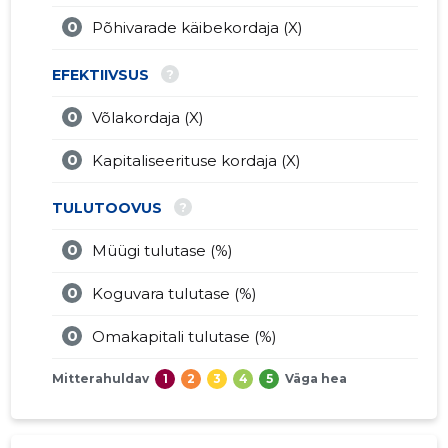
0
Põhivarade käibekordaja (X)
?
EFEKTIIVSUS
0
Võlakordaja (X)
0
Kapitaliseerituse kordaja (X)
?
TULUTOOVUS
0
Müügi tulutase (%)
0
Koguvara tulutase (%)
0
Omakapitali tulutase (%)
Mitterahuldav
1
2
3
4
5
Väga hea