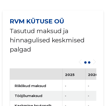
RVM KÜTUSE OÜ
Tasutud maksud ja
hinnagulised keskmised
palgad
2025
2026
Riiklikud maksud
-
-
Tööjõumaksud
-
-
Keskmine brutopalk
-
-