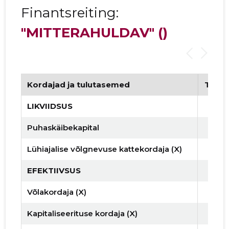
Finantsreiting:
"MITTERAHULDAV"
()
Kordajad ja tulutasemed
Tren
LIKVIIDSUS
Puhaskäibekapital
Lühiajalise võlgnevuse kattekordaja (X)
EFEKTIIVSUS
Võlakordaja (X)
Kapitaliseerituse kordaja (X)