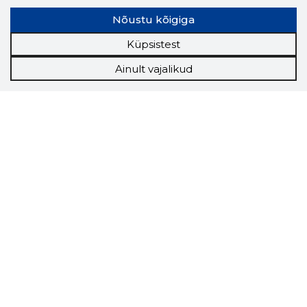
Nõustu kõigiga
Küpsistest
Ainult vajalikud
Storybook
Chrome laiendus
Storybooki laiendus ütleb Sulle, mis firma