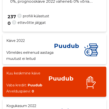
0%, prognooskäive 2022 väheneb 0% võrra.
Kinnisvara seisuga...
?
profiili külastust
237
?
ettevõtte jälgijat
0
Käive 2022
Puudub
Võrreldes eelnenud aastaga
muutust ei leitud
Kuu keskmine käive
Puudub
Vaba krediit:
Puudub
Arvelduspäevi:
0
Kogukasum 2022