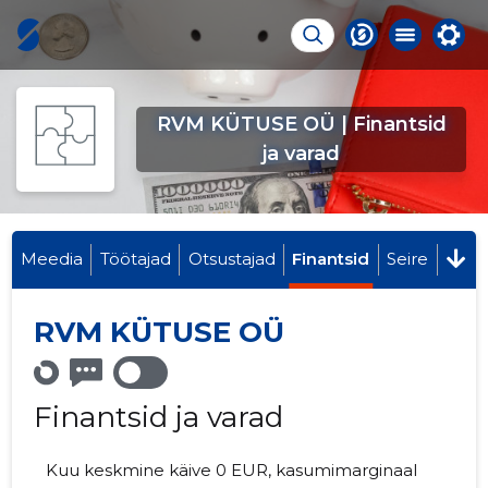
RVM KÜTUSE OÜ | Finantsid
ja varad
Meedia
Töötajad
Otsustajad
Finantsid
Seire
RVM KÜTUSE OÜ
Finantsid ja varad
Kuu keskmine käive 0 EUR, kasumimarginaal