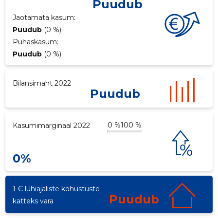
Puudub
ku
Jaotamata kasum:
Puudub
(0 %)
Puhaskasum:
Puudub
(0 %)
Bilansimaht 2022
Puudub
0 %
100 %
Kasumimarginaal 2022
0%
1 € lühiajaliste kohustuste
Puudub
katteks vara