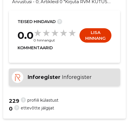
Arvustusi - 0; Artikleid 0 "Kirjuta RVM KÜTUSE
OÜ kohta arvamuslugu!"
TEISED HINDAVAD
?
0.0
LISA
HINNANG
0 hinnangut
KOMMENTAARID
Inforegister
Inforegister
?
profiili külastust
229
?
ettevõtte jälgijat
0