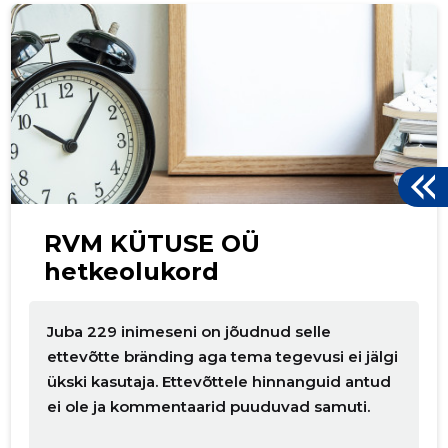
ku
RVM KÜTUSE OÜ
hetkeolukord
Juba 229 inimeseni on jõudnud selle
ettevõtte bränding aga tema tegevusi ei jälgi
ükski kasutaja. Ettevõttele hinnanguid antud
ei ole ja kommentaarid puuduvad samuti.