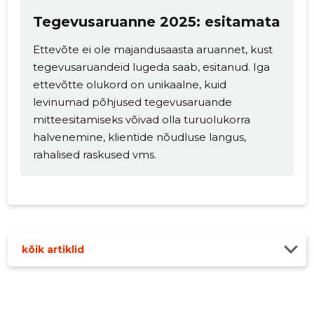
Muuda pildi
Tegevusaruanne 2025: esitamata
kirjeldust
Ettevõte ei ole majandusaasta aruannet, kust
tegevusaruandeid lugeda saab, esitanud. Iga
ettevõtte olukord on unikaalne, kuid
levinumad põhjused tegevusaruande
mitteesitamiseks võivad olla turuolukorra
halvenemine, klientide nõudluse langus,
rahalised raskused vms.
MUUDA
kõik artiklid