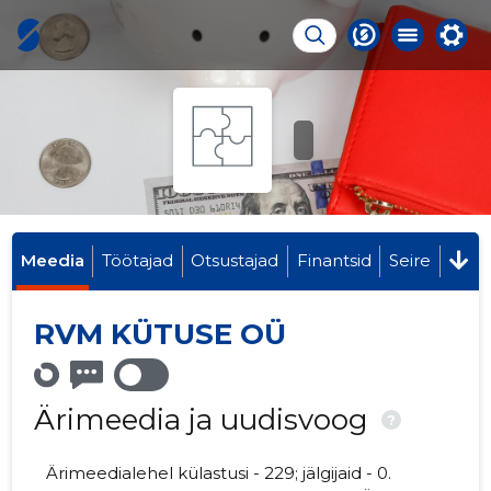
Meedia
Töötajad
Otsustajad
Finantsid
Seire
RVM KÜTUSE OÜ
Ärimeedia ja uudisvoog
?
Ärimeedialehel külastusi - 229; jälgijaid - 0.