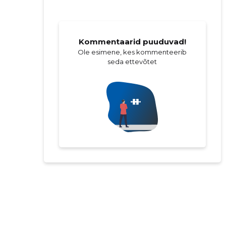
Kommentaarid puuduvad!
Ole esimene, kes kommenteerib
seda ettevõtet