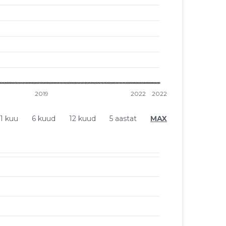
1 kuu
6 kuud
12 kuud
5 aastat
MAX