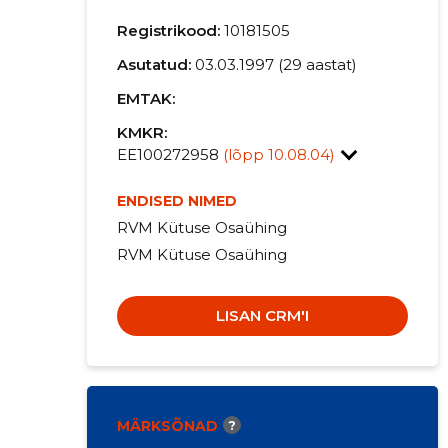
Registrikood:
10181505
Asutatud:
03.03.1997 (29 aastat)
EMTAK:
KMKR:
EE100272958
(lõpp 10.08.04)
ENDISED NIMED
RVM Kütuse Osaühing
RVM Kütuse Osaühing
LISAN CRM'I
MÄRKSÕNAD
?