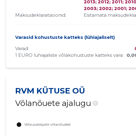
2013; 2012; 2011; 201
2003; 2002; 2001; 20
Maksudeklaratsioonid:
Esitamata maksudekla
Varasid kohustuste katteks (lühiajaliselt)
Varad:
1 EURO lühiajaliste võlakohustuste katteks vara:
0,0
RVM KÜTUSE OÜ
Võlanõuete ajalugu
?