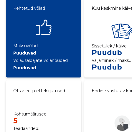
Kehtetud võlad
Kuu keskmine käiv
Maksuvõlad
Sissetulek / käive
Puudub
Puuduvad
Võlausaldajate võlanõuded
Väljaminek / maksu
Puudub
Puuduvad
Otsused ja ettekirjutused
Endine vastutav kõ
Kohtumäärused:
5
Teadaanded: