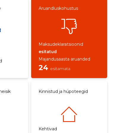
e
Aruandluskohustus
Maksudeklaratsioonid
esitatud
Majandusaasta aruanded
d
24
esitamata
neisik
Kinnistud ja hüpoteegid
Kehtivad