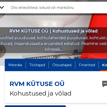
RVM KÜTUSE OÜ | Kohustused ja võlad
uvõlad puuduvad, kohtulahendid puuduvad, kohtuist
uvad, majandusaasta aruanded esitatud. Peamine vas
kõneisik, ,
Meedia
Töötajad
Otsustajad
Finantsid
Ko
RVM KÜTUSE OÜ
Kohustused ja võlad