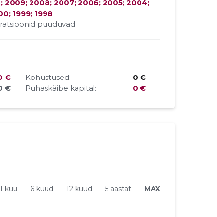
0; 2009; 2008; 2007; 2006; 2005; 2004;
00; 1999; 1998
ratsioonid puuduvad
0 €
Kohustused:
0 €
0 €
Puhaskäibe kapital:
0 €
1 kuu
6 kuud
12 kuud
5 aastat
MAX