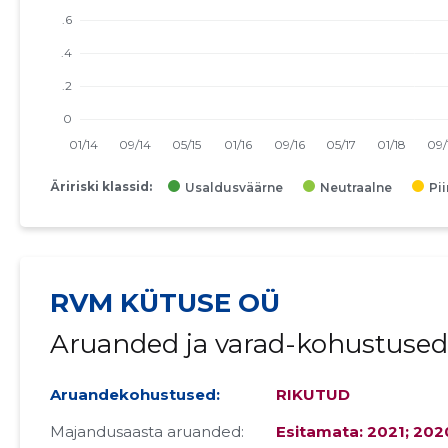
Äririski klassid:
Usaldusväärne
Neutraalne
Pi
RVM KÜTUSE OÜ
Aruanded ja varad-kohustused 
Aruandekohustused:
RIKUTUD
Majandusaasta aruanded:
Esitamata: 2021; 2020