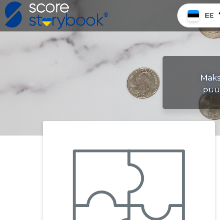
EE
Maks
puud