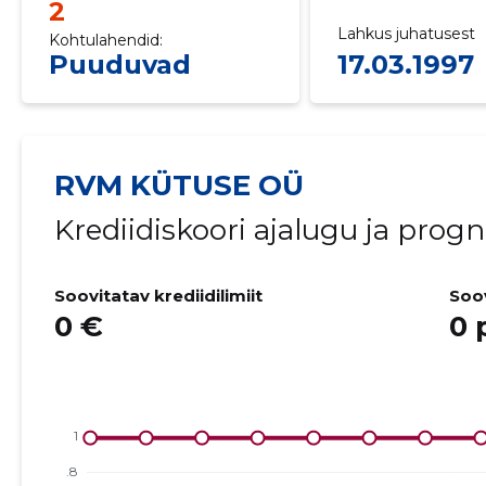
2
Lahkus juhatusest
Kohtulahendid:
Puuduvad
17.03.1997
RVM KÜTUSE OÜ
Krediidiskoori ajalugu ja prog
Soovitatav krediidilimiit
Soo
0 €
0 