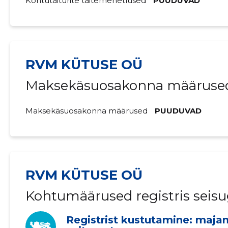
Kohtutäiturite täitemenetlused
PUUDUVAD
RVM KÜTUSE OÜ
Maksekäsuosakonna määrused 
Maksekäsuosakonna määrused
PUUDUVAD
RVM KÜTUSE OÜ
Kohtumäärused registris seisu
Registrist kustutamine: maja