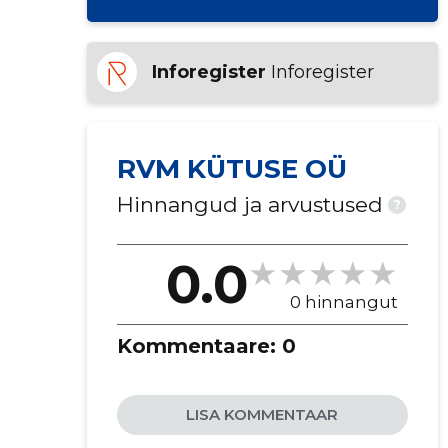
Inforegister
Inforegister
RVM KÜTUSE OÜ
Hinnangud ja arvustused
?
0.0
0 hinnangut
Kommentaare:
0
LISA KOMMENTAAR