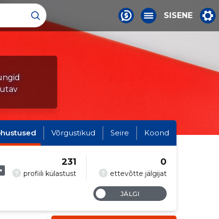
SISENE
ungid
tutav
hustused
Võrgustikud
Seire
Koond
231
0
?
?
profiili külastust
ettevõtte jälgijat
JÄLGI