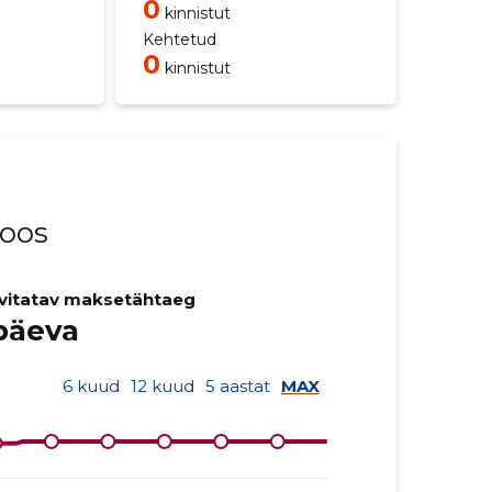
0
kinnistut
Kehtetud
0
kinnistut
noos
vitatav maksetähtaeg
päeva
6 kuud
12 kuud
5 aastat
MAX