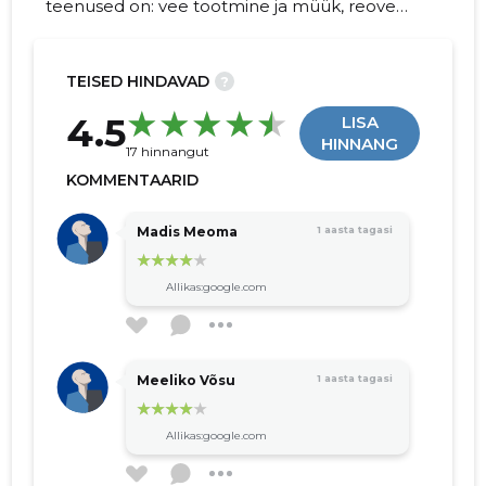
teenused on: vee tootmine ja müük, reovee
puhastamine ja tänavavalgustuse hooldus
TEISED HINDAVAD
?
116
4.5
LISA
HINNANG
17 hinnangut
KOMMENTAARID
Madis Meoma
1 aasta tagasi
Allikas:google.com
Meeliko Võsu
1 aasta tagasi
Allikas:google.com