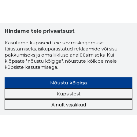
Hindame teie privaatsust
Kasutame küpsiseid teie sirvimiskogemuse
täiustamiseks, isikupärastatud reklaamide või sisu
pakkumiseks ja oma liikluse analüüsimiseks. Kui
klõpsate "nõustu kõigiga", nõustute kõikide meie
küpsiste kasutamisega.
Nõustu kõigiga
Küpsistest
Ainult vajalikud