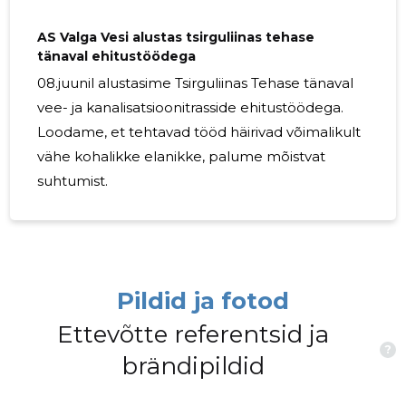
AS Valga Vesi alustas tsirguliinas tehase
tänaval ehitustöödega
08.juunil alustasime Tsirguliinas Tehase tänaval
vee- ja kanalisatsioonitrasside ehitustöödega.
Loodame, et tehtavad tööd häirivad võimalikult
vähe kohalikke elanikke, palume mõistvat
suhtumist.
Pildid ja fotod
Ettevõtte referentsid ja
?
brändipildid