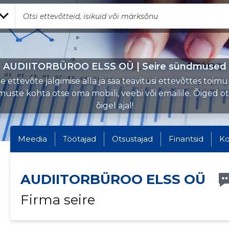
AUDIITORBÜROO ELSS OÜ | Seire sündmused
 ettevõte jälgimise alla ja saa teavitusi ettevõttes toi
uste kohta otse oma mobiili, veebi või emailile. Õiged o
õigel ajal!
Meedia
Töötajad
Otsustajad
Finantsid
Ko
AUDIITORBÜROO ELSS OÜ
Firma seire