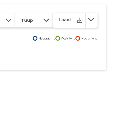
Laadi
Tüüp
Neutraalne
Positiivne
Negatiivne