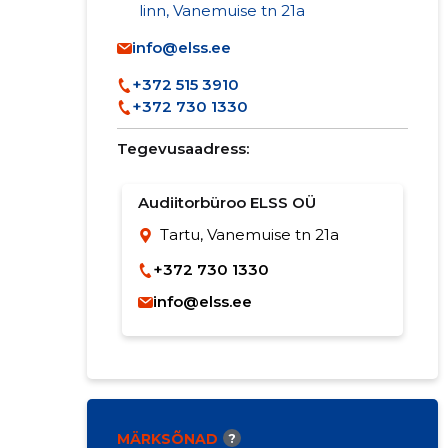
linn, Vanemuise tn 21a
info@elss.ee
+372 515 3910
+372 730 1330
Tegevusaadress:
Audiitorbüroo ELSS OÜ
Tartu, Vanemuise tn 21a
+372 730 1330
info@elss.ee
MÄRKSÕNAD
?