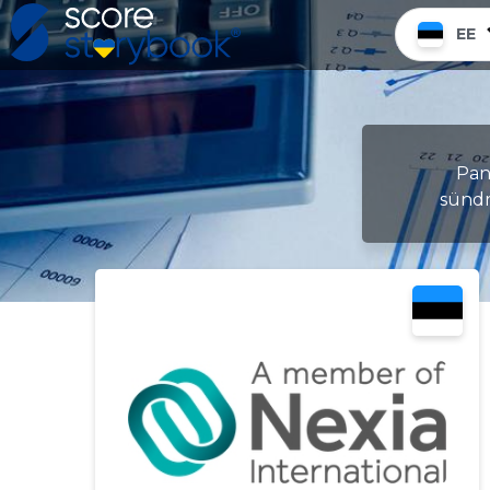
EE
Pane
sündm