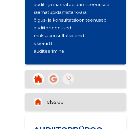
auditi- ja raamatupidamisteenused
raamatupidamistarkvara
õigus- ja konsultatsiooniteenused
audiitorteenused
maksukonsultatsioonid
siseaudit
auditeerimine
elss.ee