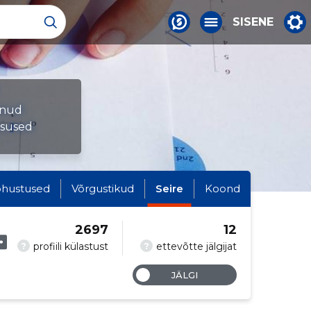
SISENE
munud
tsused
hustused
Võrgustikud
Seire
Koond
2697
12
?
?
profiili külastust
ettevõtte jälgijat
JÄLGI