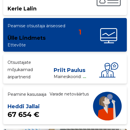
Kerle Lalin
p
Peamise otsustaja äriseosed
1
Ülle Lindmets
Ettevõte
Otsustajate
mõjukaimad
Priit Paulus
Maineskoorid:
...
äripartnerid
Varade netoväärtus
Peamine kasusaaja
Heddi Jallai
67 654 €