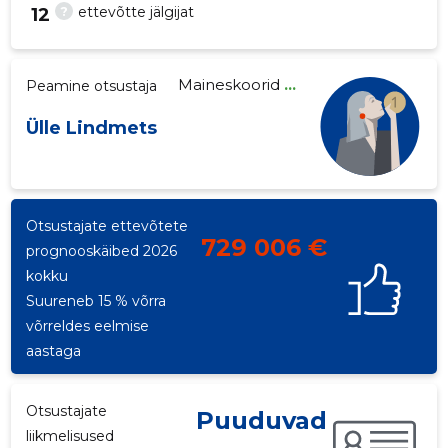
?
ettevõtte jälgijat
12
Maineskoorid
...
Peamine otsustaja
21
Ülle Lindmets
Otsustajate ettevõtete
729 006 €
prognooskäibed 2026
kokku
Suureneb 15 % võrra
võrreldes eelmise
aastaga
Otsustajate
Puuduvad
liikmelisused