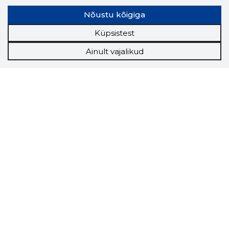
Nõustu kõigiga
Küpsistest
Ainult vajalikud
Storybook
Chrome laiendus
Storybooki laiendus ütleb Sulle, mis firma