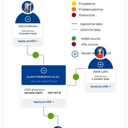
Piiripealne
Problemaatiline
Riskantne
Ajalooline seos
Aktiivne seos
käibe suurus
võla suurus
Seoste laiendamine