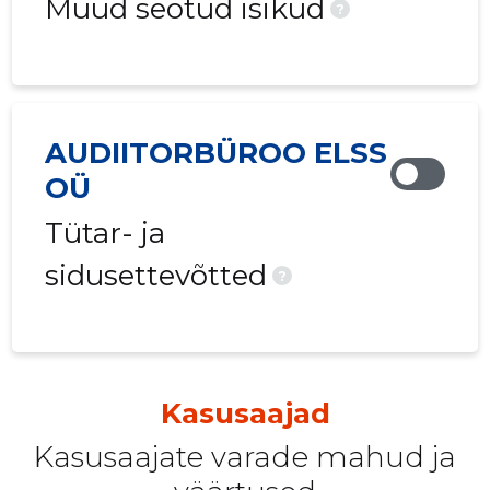
Muud seotud isikud
?
AUDIITORBÜROO ELSS
OÜ
Tütar- ja
sidusettevõtted
?
Kasusaajad
Kasusaajate varade mahud ja