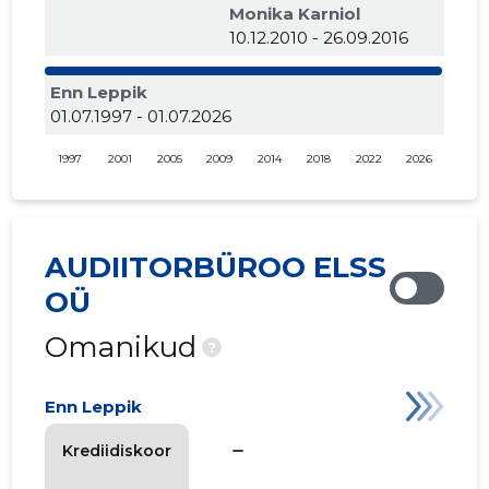
Monika Karniol
10.12.2010 - 26.09.2016
Enn Leppik
01.07.1997 - 01.07.2026
1997
2001
2005
2009
2014
2018
2022
2026
AUDIITORBÜROO ELSS
OÜ
Omanikud
?
Enn Leppik
check_indeterminate_small
Krediidiskoor