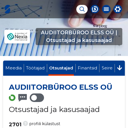
AUDIITORBÜROO ELSS OÜ |
Otsustajad ja kasusaajad
Meedia
Töötajad
Otsustajad
Finantsid
Seire
AUDIITORBÜROO ELSS OÜ
Otsustajad ja kasusaajad
?
profiili külastust
2701