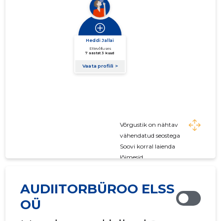
Võrgustik on nähtav
vähendatud seostega
Soovi korral laienda
lõimesid
AUDIITORBÜROO ELSS
OÜ