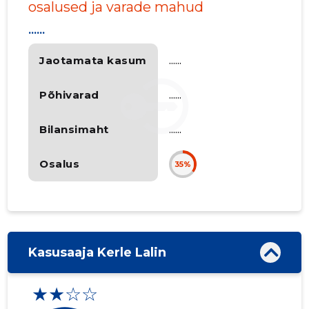
osalused ja varade mahud
......
Jaotamata kasum
......
Põhivarad
......
Bilansimaht
......
Osalus
35%
Kasusaaja Kerle Lalin
★★☆☆