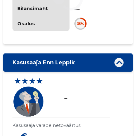
Bilansimaht
......
Osalus
35%
Kasusaaja Enn Leppik
★★★★
check_indeterminate_small
Kasusaaja varade netoväärtus