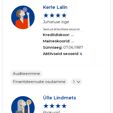
Kerle Lalin
★★★★
Juhatuse liige
Seotud ettevõtete skoorid
Krediidiskoor:
...
Maineskoorid:
...
Sünniaeg:
07.06.1987
Aktiivseid seoseid
4
Auditeerimine
Finantsteenuste osutamine
1
Ülle Lindmets
★★★★
Prokurist