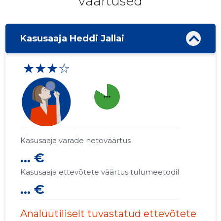
väärtused
Kasusaaja Heddi Jallai
★★★☆
more_horiz
Kasusaaja varade netoväärtus
... €
Kasusaaja ettevõtete väärtus tulumeetodil
... €
Analüütiliselt tuvastatud ettevõtete