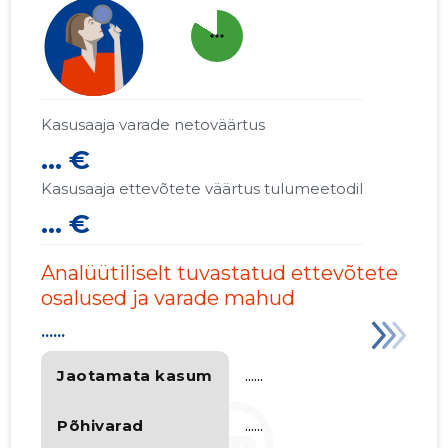
more_horiz
Kasusaaja varade netoväärtus
... €
Kasusaaja ettevõtete väärtus tulumeetodil
... €
Analüütiliselt tuvastatud ettevõtete
osalused ja varade mahud
......
Jaotamata kasum
......
Põhivarad
......