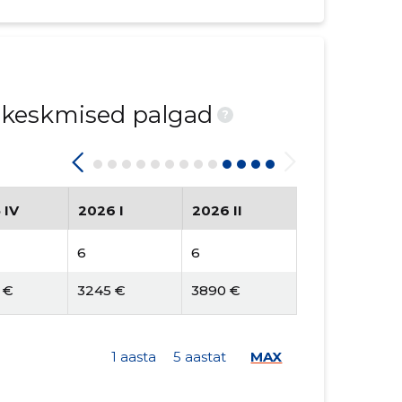
d keskmised palgad
?
 IV
2026 I
2026 II
6
6
 €
3245 €
3890 €
1 aasta
5 aastat
MAX