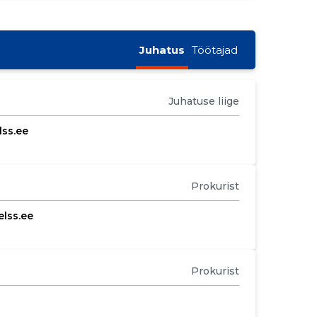
Juhatus
Töötajad
Juhatuse liige
lss.ee
Prokurist
elss.ee
Prokurist