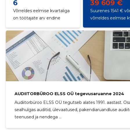
6
39 609 €
Võrreldes eelmise kvartaliga
Suurenes 1541 € võr
on töötajate arv endine
võrreldes eelmise k
AUDIITORBÜROO ELSS OÜ tegevusaruanne 2024
Audiitorbüroo ELSS OÜ tegutseb alates 1991. aastast. O
sealhulgas auditid, ülevaatused, pakendiaruandluse audiit
teenused ja nendega ...