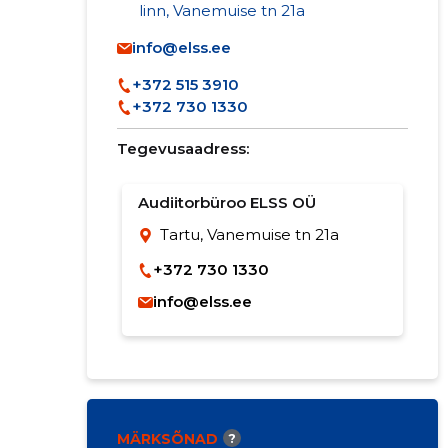
linn, Vanemuise tn 21a
info@elss.ee
+372 515 3910
+372 730 1330
Tegevusaadress:
Audiitorbüroo ELSS OÜ
Tartu, Vanemuise tn 21a
+372 730 1330
info@elss.ee
MÄRKSÕNAD
?