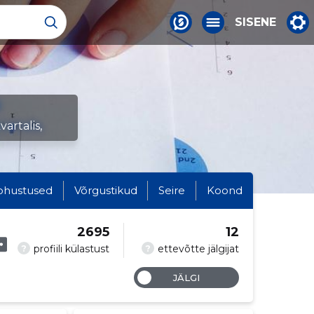
SISENE
artalis,
ohustused
Võrgustikud
Seire
Koond
2695
12
?
?
profiili külastust
ettevõtte jälgijat
JÄLGI