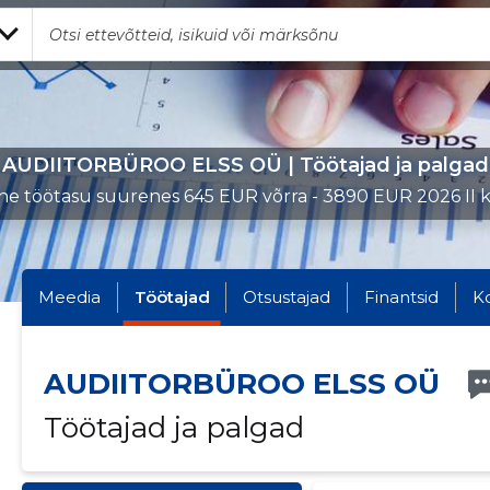
AUDIITORBÜROO ELSS OÜ | Töötajad ja palgad
e töötasu suurenes 645 EUR võrra - 3890 EUR 2026 II kv
Meedia
Töötajad
Otsustajad
Finantsid
K
AUDIITORBÜROO ELSS OÜ
Töötajad ja palgad