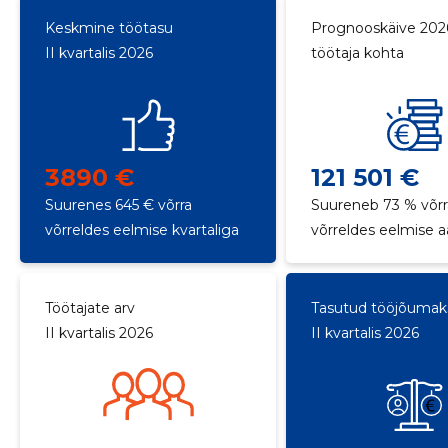
Keskmine töötasu
Prognooskäive 202
II kvartalis 2026
töötaja kohta
3890 €
121 501 €
Suurenes 645 € võrra
Suureneb 73 % võrr
võrreldes eelmise kvartaliga
võrreldes eelmise 
Töötajate arv
Tasutud tööjõuma
II kvartalis 2026
II kvartalis 2026