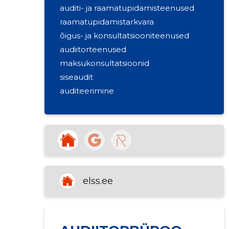
auditi- ja raamatupidamisteenused
raamatupidamistarkvara
õigus- ja konsultatsiooniteenused
audiitorteenused
maksukonsultatsioonid
siseaudit
auditeerimine
elss.ee