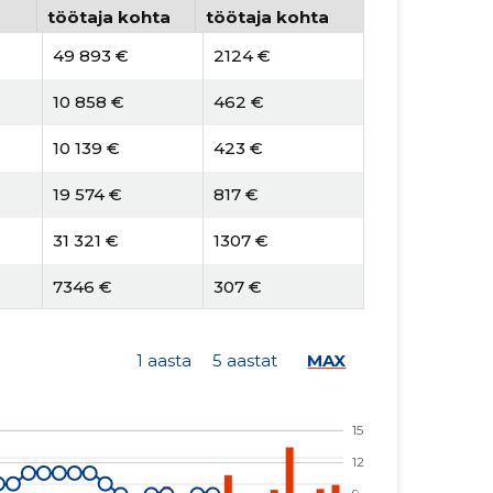
töötaja kohta
töötaja kohta
49 893 €
2124 €
10 858 €
462 €
10 139 €
423 €
19 574 €
817 €
31 321 €
1307 €
7346 €
307 €
5411 €
485 €
1 aasta
5 aastat
MAX
21 842 €
1958 €
24 317 €
2180 €
5343 €
479 €