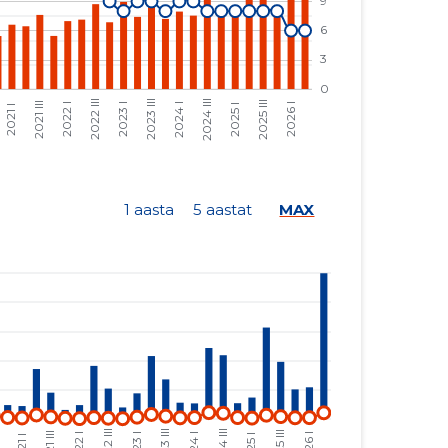
5583 €
401 €
13 565 €
974 €
21 560 €
1548 €
8788 €
631 €
3957 €
103 €
1 aasta
5 aastat
MAX
10 418 €
270 €
18 191 €
472 €
4760 €
124 €
3109 €
250 €
9018 €
725 €
17 113 €
1377 €