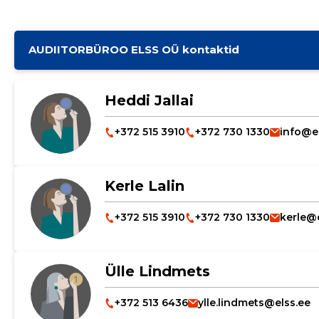
AUDIITORBÜROO ELSS OÜ kontaktid
Heddi Jallai
+372 515 3910
+372 730 1330
info@e
Kerle Lalin
+372 515 3910
+372 730 1330
kerle@
Ülle Lindmets
+372 513 6436
ylle.lindmets@elss.ee