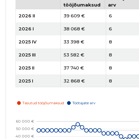
tööjõumaksud
arv
2026 II
39 609 €
6
2026 I
38 068 €
6
2025 IV
33 398 €
8
2025 III
53 582 €
8
2025 II
37 740 €
8
2025 I
32 868 €
8
2024 IV
30 255 €
8
2024 III
43 244 €
8
2024 II
30 155 €
9
2024 I
31 817 €
9