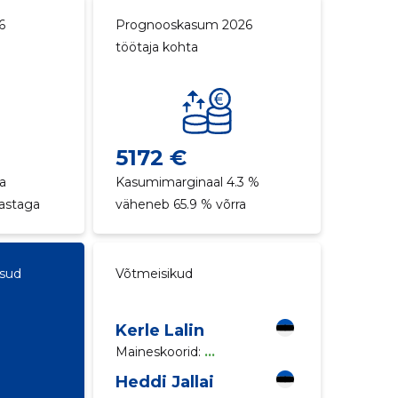
6
Prognooskasum 2026
töötaja kohta
5172 €
a
Kasumimarginaal 4.3 %
aastaga
väheneb 65.9 % võrra
ksud
Võtmeisikud
Kerle Lalin
Maineskoorid:
...
Heddi Jallai