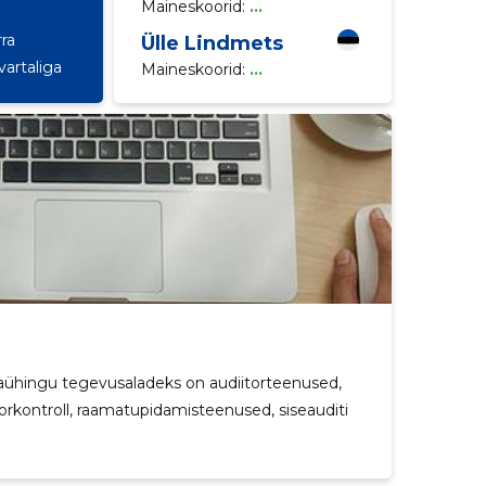
Maineskoorid:
...
ra
Ülle Lindmets
vartaliga
Maineskoorid:
...
saühingu tegevusaladeks on audiitorteenused,
orkontroll, raamatupidamisteenused, siseauditi