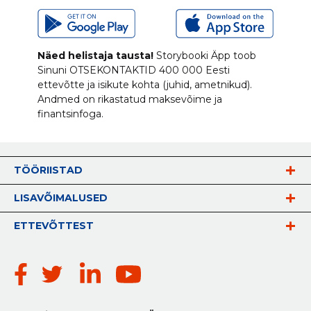
Näed helistaja tausta!
Storybooki Äpp toob
Sinuni
OTSEKONTAKTID
400 000 Eesti
ettevõtte ja isikute kohta (juhid, ametnikud).
Andmed on rikastatud maksevõime ja
finantsinfoga.
TÖÖRIISTAD
LISAVÕIMALUSED
ETTEVÕTTEST