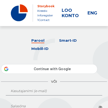
Storybook
LOO
Kreedix
ENG
KONTO
Inforegister
1Contact
Parool
Smart-ID
Mobiil-ID
VÕI