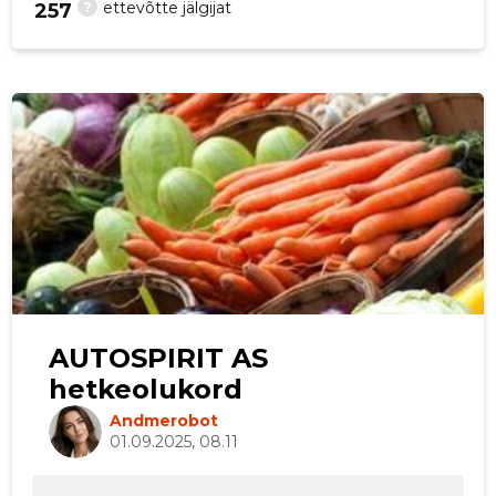
?
ettevõtte jälgijat
257
p
AUTOSPIRIT AS
hetkeolukord
Andmerobot
01.09.2025, 08.11