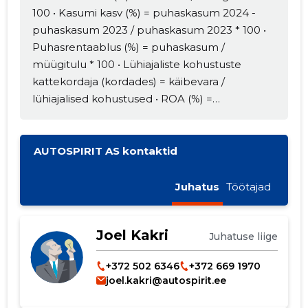
100 • Kasumi kasv (%) = puhaskasum 2024 -
puhaskasum 2023 / puhaskasum 2023 * 100 •
Puhasrentaablus (%) = puhaskasum /
müügitulu * 100 • Lühiajaliste kohustuste
kattekordaja (kordades) = käibevara /
lühiajalised kohustused • ROA (%) =
puhaskasum / varad kokku * 100 • ROE (%) =
puhaskasum / omakapital kokku * 100
AUTOSPIRIT AS kontaktid
Juhatus
Töötajad
Joel Kakri
Juhatuse liige
+372 502 6346
+372 669 1970
joel.kakri@autospirit.ee