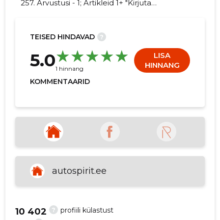
257. Arvustusi - 1; Artikleid 1+ "Kirjuta
AUTOSPIRIT AS kohta arvamuslugu!"
TEISED HINDAVAD
?
68
5.0
LISA
HINNANG
1 hinnang
KOMMENTAARID
autospirit.ee
?
profiili külastust
10 402