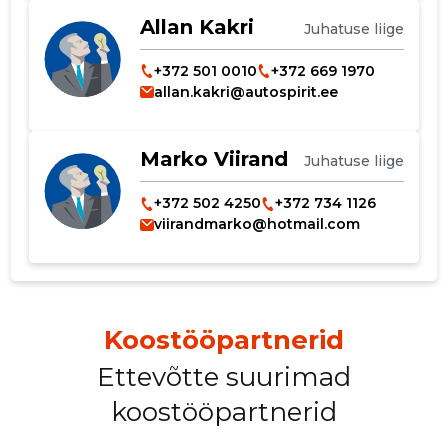
Allan Kakri
Juhatuse liige
+372 501 0010
+372 669 1970
allan.kakri@autospirit.ee
Marko Viirand
Juhatuse liige
+372 502 4250
+372 734 1126
viirandmarko@hotmail.com
Koostööpartnerid
Ettevõtte suurimad
koostööpartnerid