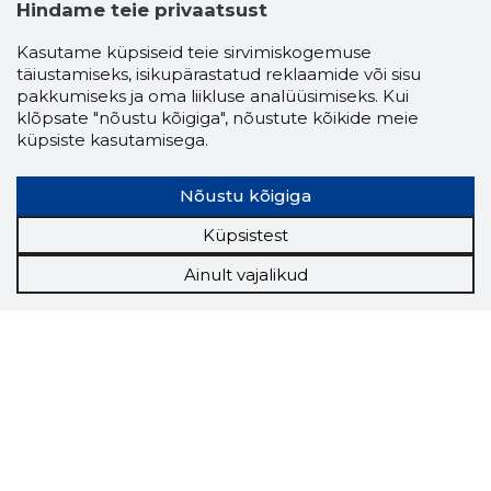
Hindame teie privaatsust
Kasutame küpsiseid teie sirvimiskogemuse
täiustamiseks, isikupärastatud reklaamide või sisu
pakkumiseks ja oma liikluse analüüsimiseks. Kui
klõpsate "nõustu kõigiga", nõustute kõikide meie
küpsiste kasutamisega.
Nõustu kõigiga
Küpsistest
Ainult vajalikud