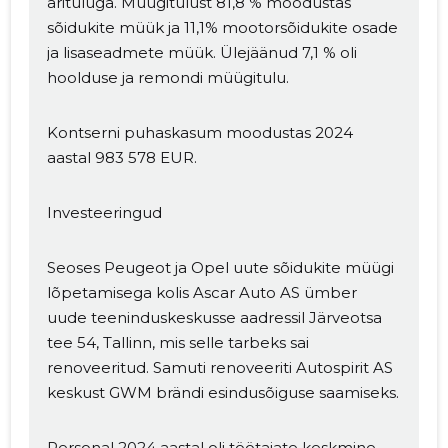
ärituluga. Müügitulust 81,8 % moodustas
sõidukite müük ja 11,1% mootorsõidukite osade
ja lisaseadmete müük. Ülejäänud 7,1 % oli
hoolduse ja remondi müügitulu.
Kontserni puhaskasum moodustas 2024
aastal 983 578 EUR.
Investeeringud
Seoses Peugeot ja Opel uute sõidukite müügi
lõpetamisega kolis Ascar Auto AS ümber
uude teeninduskeskusse aadressil Järveotsa
tee 54, Tallinn, mis selle tarbeks sai
renoveeritud. Samuti renoveeriti Autospirit AS
keskust GWM brändi esindusõiguse saamiseks.
Personal 2024 aastal oli töötajate keskmine