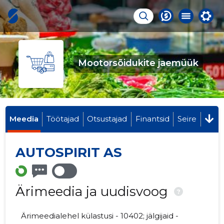
Mootorsõidukite jaemüük
Meedia
Töötajad
Otsustajad
Finantsid
Seire
AUTOSPIRIT AS
Ärimeedia ja uudisvoog
?
Ärimeedialehel külastusi - 10402; jälgijaid -