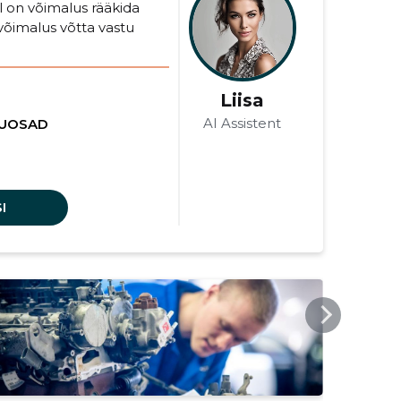
 on võimalus rääkida
võimalus võtta vastu
Liisa
AI Assistent
RUOSAD
I
AUTOBON.EE
AUTO