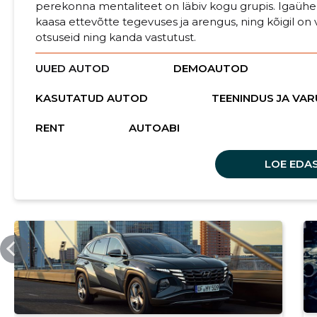
perekonna mentaliteet on läbiv kogu grupis. Igaühel
kaasa ettevõtte tegevuses ja arengus, ning kõigil on 
otsuseid ning kanda vastutust.
UUED AUTOD
DEMOAUTOD
KASUTATUD AUTOD
TEENINDUS JA VA
RENT
AUTOABI
LOE EDAS
AUTOBON.EE