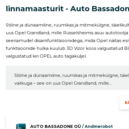
linnamaasturit - Auto Bassado
Stiilne ja dünaamiline, ruumikas ja mitmekülgne, täielikult
uus Opel Grandland, mille Rüsselsheimis asuv autotootja
seeriamudel disainifunktsioonidega, mida Opel näitas e
funktsioonide hulka kuulub 3D Vizor koos valgustatud Bli
valgustatud kiri OPEL auto tagaküljel.
Stiilne ja dünaamiline, ruumikas ja mitmekülgne, täieli
valikuga – see on uus Opel Grandland, mille...
kõ
AUTO BASSADONE OÜ
/ Andmerobot