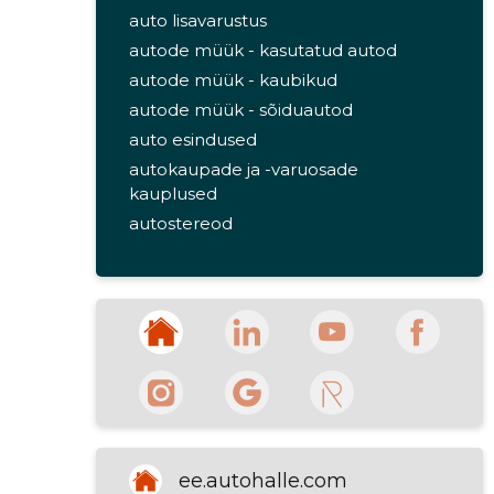
auto lisavarustus
autode müük - kasutatud autod
autode müük - kaubikud
autode müük - sõiduautod
auto esindused
autokaupade ja -varuosade
kauplused
autostereod
autorehvid ja rehvitööd
esindused
rehvid ja rehvitööd
mootorsõidukite hooldus ja remont
maasturid
liising
kampaaniad ja eripakkumised
alfa romeo 24/7 tehniline abi
ee.autohalle.com
maanteel