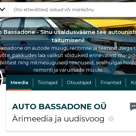
o Bassadone - Sinu usaldusväärne tee autounist
täitumiseni!
assadone on autode müügi, rentimise ja teenindusega 
võte, pakkudes laia valikut sõidukeid erinevatest margide
elitest ning mitmesuguseid teenuseid, sealhulgas hoold
remonti ja varuosade müüki.
Meedia
Töötajad
Otsustajad
Finantsid
K
AUTO BASSADONE OÜ
Ärimeedia ja uudisvoog
?