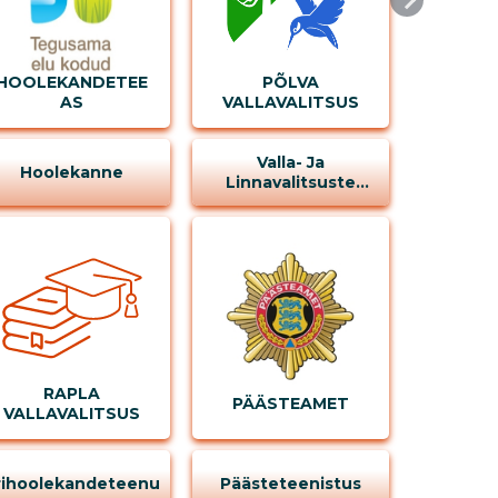
HOOLEKANDETEENUSED
PÕLVA
AS
VALLAVALITSUS
Valla- Ja
Hoolekanne
Linnavalitsuste
Tegevus
RAPLA
PÄÄSTEAMET
VALLAVALITSUS
rihoolekandeteenus
Päästeteenistus