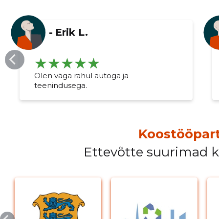
-
Erik L.
Olen väga rahul autoga ja
teenindusega.
Koostööpart
Ettevõtte suurimad 
Muuda pildi kirjeldust