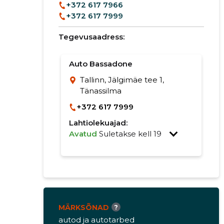
+372 617 7966
+372 617 7999
Tegevusaadress:
Auto Bassadone
Tallinn, Jälgimäe tee 1,
Tänassilma
+372 617 7999
Lahtiolekuajad:
Avatud
Suletakse kell 19
MÄRKSÕNAD
?
autod ja autotarbed