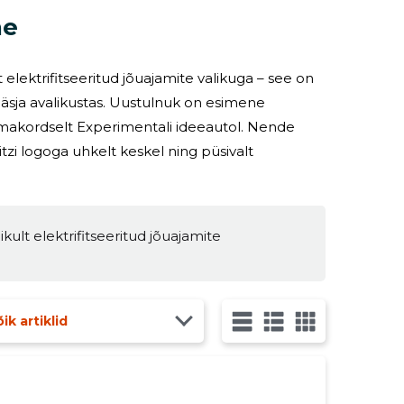
ne
 elektrifitseeritud jõuajamite valikuga – see on
 äsja avalikustas. Uustulnuk on esimene
smakordselt Experimentali ideeautol. Nende
tzi logoga uhkelt keskel ning püsivalt
kult elektrifitseeritud jõuajamite
ik artiklid