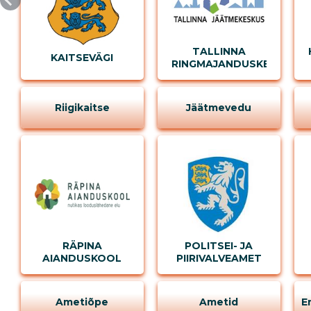
TALLINNA
KAITSEVÄGI
RINGMAJANDUSKESKUS
MUUDA
Riigikaitse
Jäätmevedu
RÄPINA
POLITSEI- JA
AIANDUSKOOL
PIIRIVALVEAMET
Ametiõpe
Ametid
E