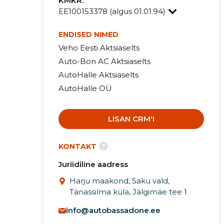
KMKR:
EE100153378 (algus 01.01.94)
ENDISED NIMED
Veho Eesti Aktsiaselts
Auto-Bon AC Aktsiaselts
AutoHalle Aktsiaselts
AutoHalle OÜ
LISAN CRM'I
?
KONTAKT
Juriidiline aadress
Harju maakond, Saku vald,
Tänassilma küla, Jälgimäe tee 1
info@autobassadone.ee