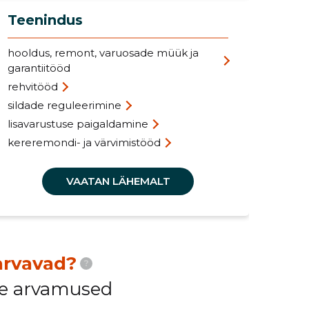
Teenindus
Au
hooldus, remont, varuosade müük ja
ALF
garantiitööd
ma
rehvitööd
FIA
sildade reguleerimine
HO
lisavarustuse paigaldamine
CI
kereremondi- ja värvimistööd
VAATAN LÄHEMALT
arvavad?
?
ide arvamused