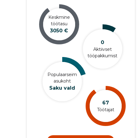
Keskmine
töötasu
3050 €
0
Aktiivset
tööpakkumist
Populaarseim
asukoht
Saku vald
67
Töötajat