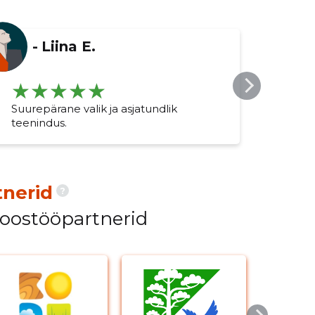
-
Liina E.
Suurepärane valik ja asjatundlik
Kiire
teenindus.
nerid
?
koostööpartnerid