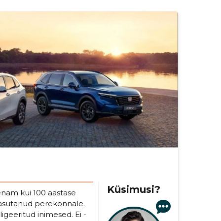
Küsimusi?
nam kui 100 aastase
e asutanud perekonnale.
ligeeritud inimesed. Ei -