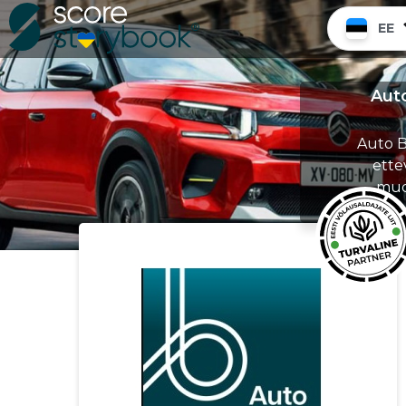
EE
Aut
Auto B
ette
mud