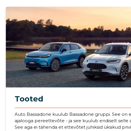
Tooted
Sinu nimi
Auto Bassadone kuulub Bassadone gruppi. See on e
ajalooga pereettevõte - ja see kuulub endiselt sell
See aga ei tähenda et ettevõtet juhiksid üksikud privi
taar