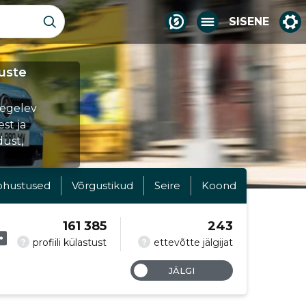
SISENE
uste
tegelev
st ja
ust,
ohustused
Võrgustikud
Seire
Koond
161 385
243
?
?
profiili külastust
ettevõtte jälgijat
JÄLGI