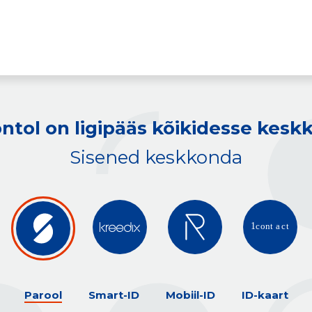
ntol on ligipääs kõikidesse kes
Sisened keskkonda
Parool
Smart-ID
Mobiil-ID
ID-kaart