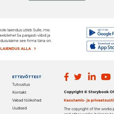
oki laiendus ütleb Sulle, mis
eebilehel Sa parajasti viibid ja
ldusväärne see firma täna on.
 LAIENDUS ALLA
ETTEVÕTTEST
Tutvustus
Copyright © Storybook O
Kontakt
Vabad töökohad
Kasutamis-
ja
privaatsus
Uudised
The copyright of the works p