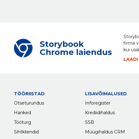
Storybo
Storybook
firma v
kui usa
Chrome laiendus
LAADI
TÖÖRIISTAD
LISAVÕIMALUSED
Otseturundus
Inforegister
Hanked
Krediidihaldus
Tööturg
SSB
Sihtkliendid
Müügihaldus CRM