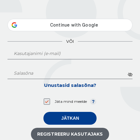
VÕI
Unustasid salasõna?
Jäta mind meelde
JÄTKAN
REGISTREERU KASUTAJAKS