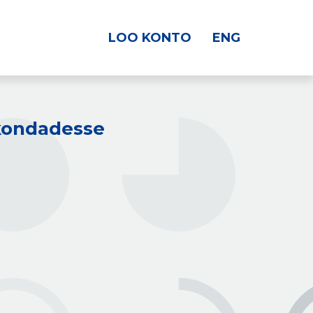
LOO KONTO
ENG
kkondadesse