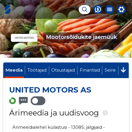
Mootorsõidukite jaemüük
Meedia
Töötajad
Otsustajad
Finantsid
Seire
UNITED MOTORS AS
Ärimeedia ja uudisvoog
?
Ärimeedialehel külastusi - 13085; jälgijaid -