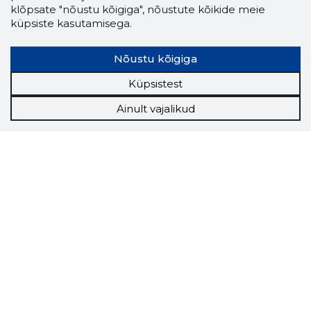
klõpsate "nõustu kõigiga", nõustute kõikide meie
küpsiste kasutamisega.
Nõustu kõigiga
Küpsistest
Ainult vajalikud
Storybook