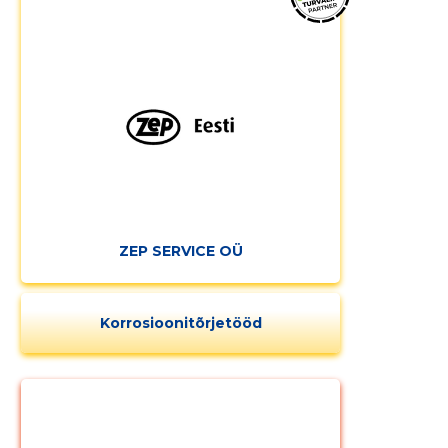
Muuda pildi
kirjeldust
ZEP SERVICE OÜ
Korrosioonitõrjetööd
MUUDA