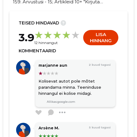
159. Arvustusi - 15; Artikleid 10+ "Kirjuta
UNITED MOTORS AS kohta arvamuslugu!"
TEISED HINDAVAD
?
161
3.9
LISA
HINNANG
12 hinnangut
KOMMENTAARID
marjanne aun
2 kuud tagasi
Kolisevat autot pole mõtet
parandama minna. Teeninduse
hinnangul ei kolise midagi.
Allikas:google.com
Arsène M.
5 kuud tagasi