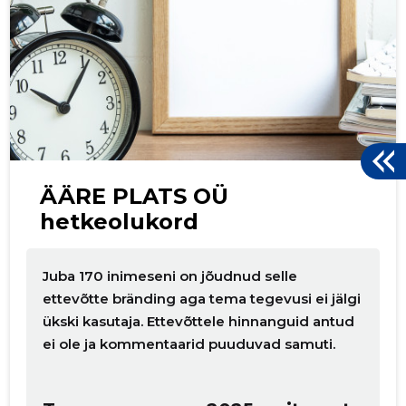
ku
ÄÄRE PLATS OÜ
hetkeolukord
Juba 170 inimeseni on jõudnud selle
ettevõtte bränding aga tema tegevusi ei jälgi
ükski kasutaja. Ettevõttele hinnanguid antud
ei ole ja kommentaarid puuduvad samuti.
Muuda pildi