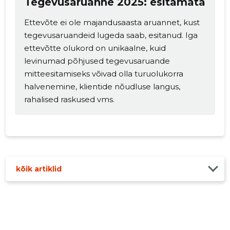
Tegevusaruanne 2025: esitamata
kirjeldust
Ettevõte ei ole majandusaasta aruannet, kust
tegevusaruandeid lugeda saab, esitanud. Iga
ettevõtte olukord on unikaalne, kuid
levinumad põhjused tegevusaruande
mitteesitamiseks võivad olla turuolukorra
halvenemine, klientide nõudluse langus,
rahalised raskused vms.
MUUDA
kõik artiklid