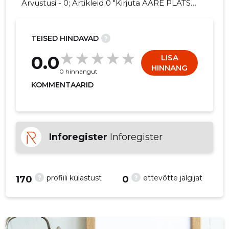
Arvustusi - 0; Artikleid 0 "Kirjuta ÄÄRE PLATS
OÜ kohta arvamuslugu!"
TEISED HINDAVAD
?
0.0
LISA
HINNANG
0 hinnangut
KOMMENTAARID
Inforegister
Inforegister
?
?
profiili külastust
ettevõtte jälgijat
170
0