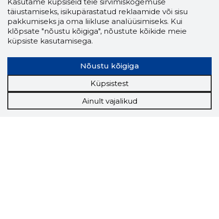
Kasutame küpsiseid teie sirvimiskogemuse
täiustamiseks, isikupärastatud reklaamide või sisu
pakkumiseks ja oma liikluse analüüsimiseks. Kui
klõpsate "nõustu kõigiga", nõustute kõikide meie
küpsiste kasutamisega.
Nõustu kõigiga
Küpsistest
Ainult vajalikud