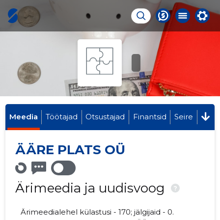
Meedia
Töötajad
Otsustajad
Finantsid
Seire
ÄÄRE PLATS OÜ
Ärimeedia ja uudisvoog
?
Ärimeedialehel külastusi - 170; jälgijaid - 0.