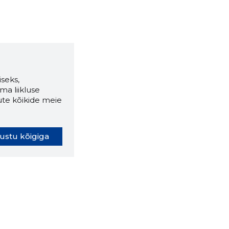
seks,
ma liikluse
ute kõikide meie
ustu kõigiga