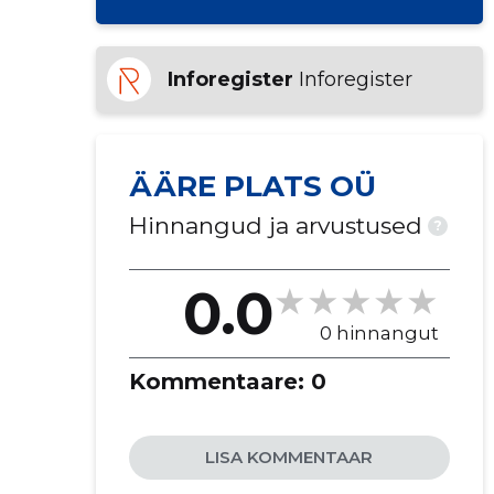
Inforegister
Inforegister
ÄÄRE PLATS OÜ
Hinnangud ja arvustused
?
0.0
0 hinnangut
Kommentaare:
0
LISA KOMMENTAAR