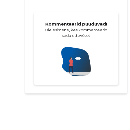
Kommentaarid puuduvad!
Ole esimene, kes kommenteerib
seda ettevõtet