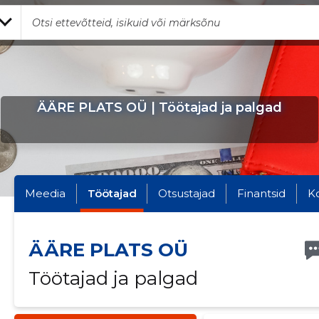
ÄÄRE PLATS OÜ | Töötajad ja palgad
Meedia
Töötajad
Otsustajad
Finantsid
K
ÄÄRE PLATS OÜ
Töötajad ja palgad