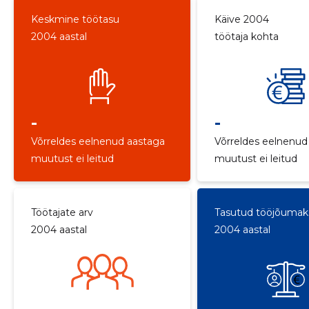
Keskmine töötasu
Käive 2004
2004 aastal
töötaja kohta
-
-
Võrreldes eelnenud aastaga
Võrreldes eelnenud
muutust ei leitud
muutust ei leitud
Töötajate arv
Tasutud tööjõuma
2004 aastal
2004 aastal