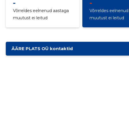
-
-
Võrreldes eelnenud aastaga
Võrreldes eelnenud
muutust ei leitud
muutust ei leitud
ÄÄRE PLATS OÜ kontaktid