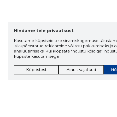
Hindame teie privaatsust
Kasutame küpsiseid teie sirvimiskogemuse täiustami
isikupärastatud reklaamide või sisu pakkumiseks ja o
analüüsimiseks. Kui klõpsate "nõustu kõigiga", nõust
küpsiste kasutamisega.
Küpsistest
Ainult vajalikud
Nõ