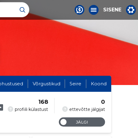
SISENE
ohustused
Võrgustikud
Seire
Koond
168
0
?
?
profiili külastust
ettevõtte jälgijat
JÄLGI