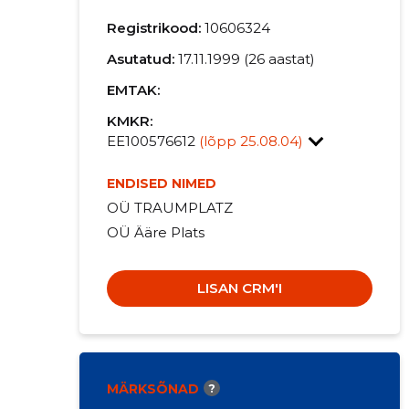
Registrikood:
10606324
Asutatud:
17.11.1999 (26 aastat)
EMTAK:
KMKR:
EE100576612
(lõpp 25.08.04)
ENDISED NIMED
OÜ TRAUMPLATZ
OÜ Ääre Plats
LISAN CRM'I
MÄRKSÕNAD
?