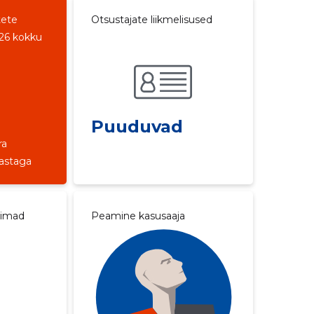
tete
Otsustajate liikmelisused
26 kokku
Puuduvad
ra
aastaga
aimad
Peamine kasusaaja