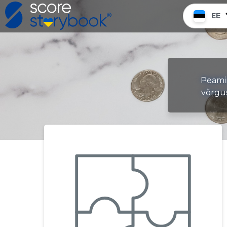
EE
Peamin
võrgu