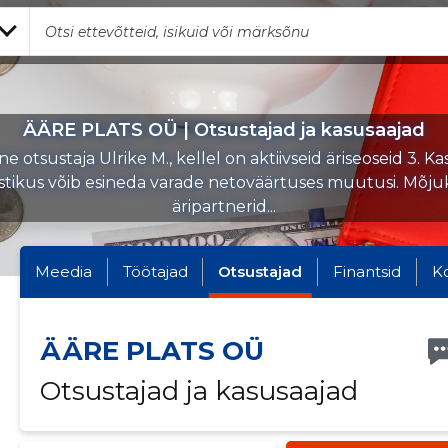
ÄÄRE PLATS OÜ | Otsustajad ja kasusaajad
e otsustaja Ulrike M., kellel on aktiivseid äriseoseid 3. Ka
stikus võib esineda varade netoväärtuses muutusi. Mõj
äripartnerid...
Meedia
Töötajad
Otsustajad
Finantsid
K
ÄÄRE PLATS OÜ
Otsustajad ja kasusaajad