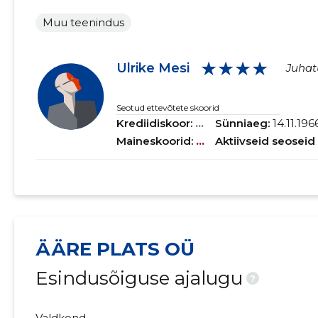
Muu teenindus
★★★★
Ulrike Mesi
Juhatu
Seotud ettevõtete skoorid
Krediidiskoor:
...
Sünniaeg:
14.11.196
Maineskoorid:
...
Aktiivseid seoseid
ÄÄRE PLATS OÜ
Esindusõiguse ajalugu
?
Valdkond