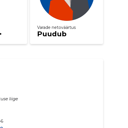
Varade netoväärtus
>
Puudub
use liige
46