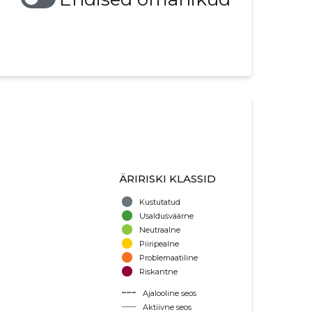
ÄRIRISKI KLASSID
Kustutatud
Usaldusväärne
Neutraalne
Piiripealne
Problemaatiline
Riskantne
Ajalooline seos
Aktiivne seos