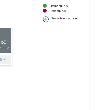
käibe suurus
võla suurus
Seoste laiendamine