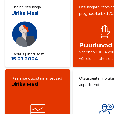
Endine otsustaja
Otsustajate ettevõ
Ulrike Mesi
prognooskäibed 20
Puuduvad
Väheneb 100 % võr
Lahkus juhatusest
15.07.2004
võrreldes eelmise 
Peamise otsustaja äriseosed
Otsustajate mõjuk
Ulrike Mesi
äripartnerid