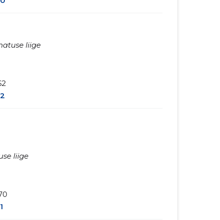
0
hatuse liige
62
2
se liige
70
1