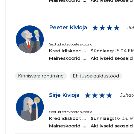
Maineskoorid:
...
Aktiivseid seoseid
★★★★
Peeter Kivioja
Ju
Seotud ettevõtete skoorid
Krediidiskoor:
...
Sünniaeg:
18.04.19
Maineskoorid:
...
Aktiivseid seoseid
Kinnisvara rentimine
Ehituspaigaldustööd
★★★★
Sirje Kivioja
Juhatu
Seotud ettevõtete skoorid
Krediidiskoor:
...
Sünniaeg:
02.03.19
Maineskoorid:
...
Aktiivseid seoseid