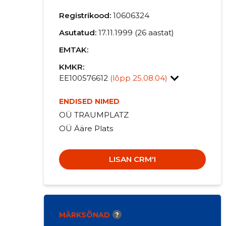
Registrikood:
10606324
Asutatud:
17.11.1999 (26 aastat)
EMTAK:
KMKR:
EE100576612
(lõpp 25.08.04)
ENDISED NIMED
OÜ TRAUMPLATZ
OÜ Ääre Plats
LISAN CRM'I
MÄRKSÕNAD
?