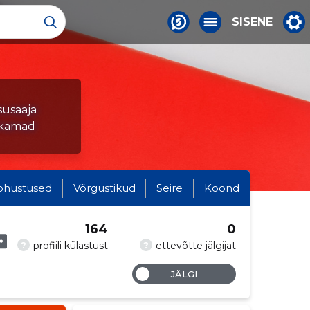
SISENE
susaaja
ukamad
ohustused
Võrgustikud
Seire
Koond
164
0
?
?
profiili külastust
ettevõtte jälgijat
JÄLGI