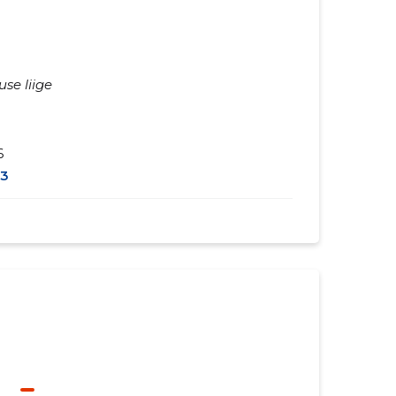
se liige
6
3