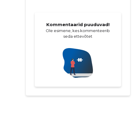
Kommentaarid puuduvad!
Ole esimene, kes kommenteerib
seda ettevõtet