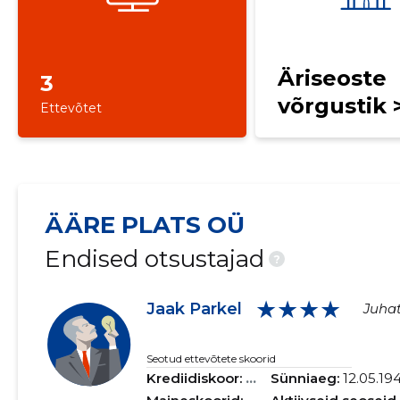
Äriseoste
3
võrgustik 
Ettevõtet
ÄÄRE PLATS OÜ
Endised otsustajad
?
★★★★
Jaak Parkel
Juhat
Seotud ettevõtete skoorid
Krediidiskoor:
...
Sünniaeg:
12.05.19