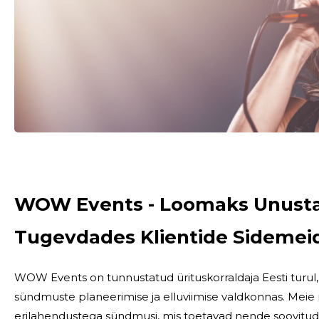
WOW Events - Loomaks Unusta
Tugevdades Klientide Sidemei
WOW Events on tunnustatud ürituskorraldaja Eesti turu
sündmuste planeerimise ja elluviimise valdkonnas. Meie 
erilahendustega sündmusi, mis toetavad nende soovitud