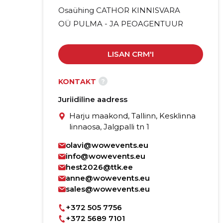
Osaühing CATHOR KINNISVARA
OÜ PULMA - JA PEOAGENTUUR
LISAN CRM'I
?
KONTAKT
Juriidiline aadress
Harju maakond, Tallinn, Kesklinna
linnaosa, Jalgpalli tn 1
olavi@wowevents.eu
info@wowevents.eu
hest2026@ttk.ee
anne@wowevents.eu
sales@wowevents.eu
+372 505 7756
+372 5689 7101