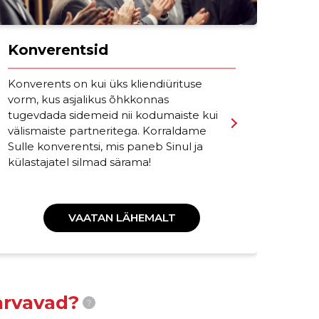
Konverentsid
Kl
Konverents on kui üks kliendiürituse
Tee
vorm, kus asjalikus õhkkonnas
tur
tugevdada sidemeid nii kodumaiste kui
ühe
välismaiste partneritega. Korraldame
hoo
Sulle konverentsi, mis paneb Sinul ja
tä
külastajatel silmad särama!
VAATAN LÄHEMALT
arvavad?
?