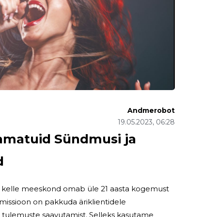
Andmerobot
19.05.2023, 06:28
matuid Sündmusi ja
d
l, kelle meeskond omab üle 21 aasta kogemust
missioon on pakkuda äriklientidele
 tulemuste saavutamist. Selleks kasutame