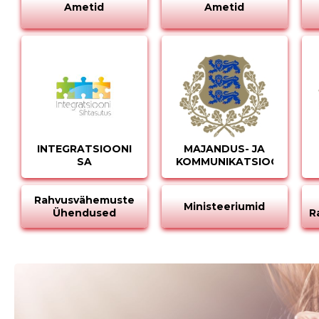
Ametid
Ametid
INTEGRATSIOONI
MAJANDUS- JA
SA
KOMMUNIKATSIOONIMINI
Rahvusvähemuste
Ministeeriumid
Ühendused
R