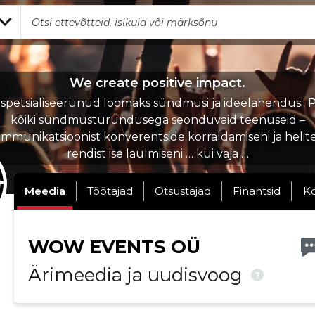
We create positive impact.
spetsialiseerunud loomaks sündmusi ja ideelahendusi.
kõiki sündmusturundusega seonduvaid teenuseid –
ommunikatsioonist konverentside korraldamiseni ja helit
rendist ise laulmiseni … kui vaja …
Meedia
Töötajad
Otsustajad
Finantsid
K
WOW EVENTS OÜ
Ärimeedia ja uudisvoog
?