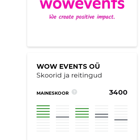
WOW EVENTS OÜ
Skoorid ja reitingud
3400
?
MAINESKOOR
Saaja e-mail
Sinu kommen