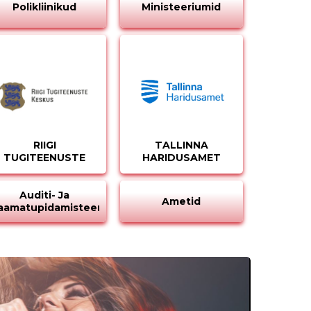
Polikliinikud
Ministeeriumid
RIIGI
TALLINNA
STEERIUM
TUGITEENUSTE
HARIDUSAMET
KESKUS
Auditi- Ja
Ametid
aamatupidamisteenused