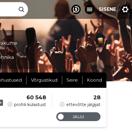
SISENE
 Pakume
ehnika
ohustused
Võrgustikud
Seire
Koond
60 548
28
?
?
profiili külastust
ettevõtte jälgijat
JÄLGI