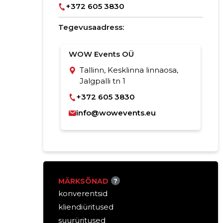
+372 605 3830
Tegevusaadress:
WOW Events OÜ
Tallinn, Kesklinna linnaosa,
Jalgpalli tn 1
+372 605 3830
info@wowevents.eu
MÄRKSÕNAD
?
konverentsid
kliendiüritused
suurüritused