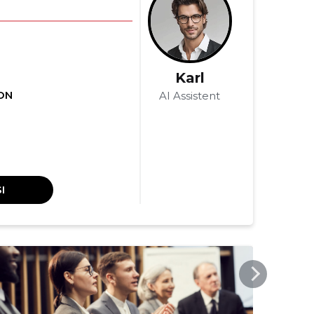
Karl
ON
AI Assistent
I
WOWEVENTS.EU
WOW