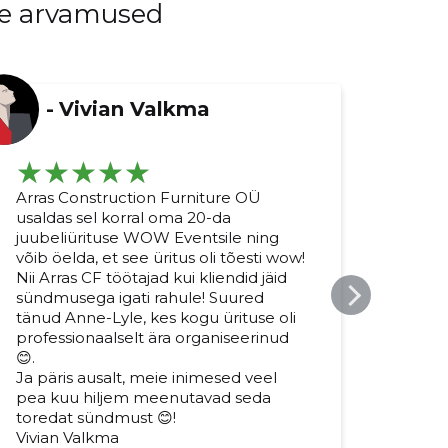
ide arvamused
-
Vivian Valkma
Arras Construction Furniture OÜ
Meie
usaldas sel korral oma 20-da
ekskl
juubeliürituse WOW Eventsile ning
toim
võib öelda, et see üritus oli tõesti wow!
Olem
Nii Arras CF töötajad kui kliendid jäid
korra
sündmusega igati rahule! Suured
artis
tänud Anne-Lyle, kes kogu ürituse oli
ja k
professionaalselt ära organiseerinud
taga
😊.
kohta
Ja päris ausalt, meie inimesed veel
Aitä
pea kuu hiljem meenutavad seda
Andr
toredat sündmust 😊!
Juhat
Vivian Valkma