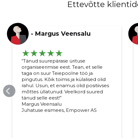
Ettevõtte klient
-
Margus Veensalu
“Tänud suurepärase ürituse
organiseerimise eest. Tean, et selle
taga on suur Teiepoolne töö ja
pingutus. Kõik toimis ja külalised olid
rahul. Usun, et enamus olid positiivses
mõttes üllatunud. Veelkord suured
tänud selle eest!”
Muuda pildi kirjeldust
Margus Veensalu
Juhatuse esimees, Empower AS