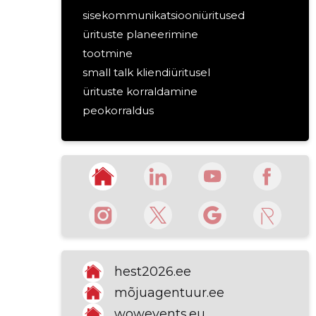
sisekommunikatsiooniüritused
ürituste planeerimine
tootmine
small talk kliendiüritusel
ürituste korraldamine
peokorraldus
sündmusturundaja
messid
turundusüritused
konverentside ja messide
korraldamine
hest2026.ee
mõjuagentuur.ee
wowevents.eu