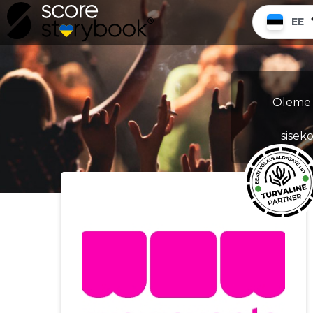
EE
Oleme 
sisek