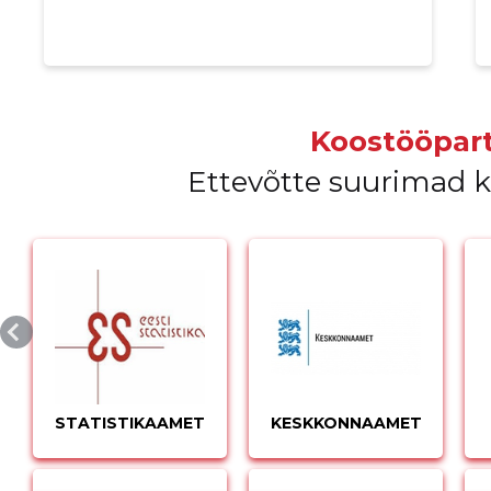
MUUDA
Koostööpart
Ettevõtte suurimad 
STATISTIKAAMET
KESKKONNAAMET