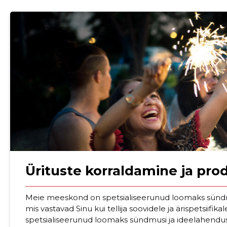
Ürituste korraldamine ja pro
Sinu nimi
Meie meeskond on spetsialiseerunud loomaks sündmu
mis vastavad Sinu kui tellija soovidele ja ärispetsiif
spetsialiseerunud loomaks sündmusi ja ideelahendusi
taar