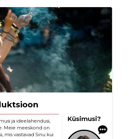
duktsioon
Küsimusi?
si ja ideelahendusi,
ikale. Meie meeskond on
, mis vastavad Sinu kui