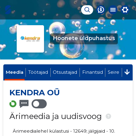
Hoonete üldpuhastus
Meedia
Töötajad
Otsustajad
Finantsid
Seire
KENDRA OÜ
Ärimeedia ja uudisvoog
?
Ärimeedialehel külastusi - 12649; jälgijaid - 10.