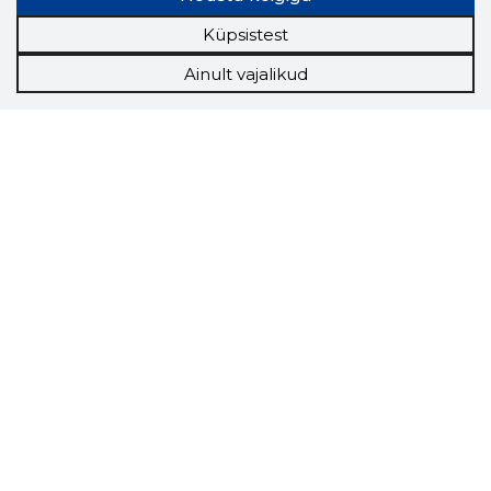
Küpsistest
Ainult vajalikud
Storybook
Chrome laiendus
Storybooki laiendus ütleb Sulle, mis firma
veebilehel Sa parajasti viibid ja kui usaldusväärne
see firma täna on.
LAADI LAIENDUS ALLA