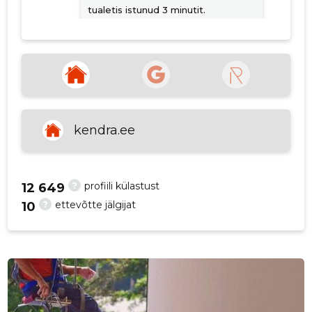
tualetis istunud 3 minutit.
p
Allikas:google.com
John Smith
3 aastat tagasi
Väga mõnus.
kendra.ee
Allikas:google.com
?
profiili külastust
12 649
?
ettevõtte jälgijat
10
VAATA ROHKEM