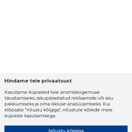
Hindame teie privaatsust
Kasutame küpsiseid teie sirvimiskogemuse
täiustamiseks, isikupärastatud reklaamide või sisu
pakkumiseks ja oma liikluse analüüsimiseks. Kui
klõpsate "nõustu kõigiga", nõustute kõikide meie
küpsiste kasutamisega.
Nõustu kõigiga