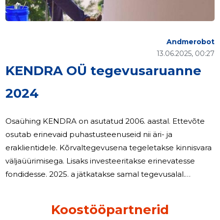
Andmerobot
13.06.2025, 00:27
KENDRA OÜ tegevusaruanne
2024
Osaühing KENDRA on asutatud 2006. aastal. Ettevõte
osutab erinevaid puhastusteenuseid nii äri- ja
eraklientidele. Kõrvaltegevusena tegeletakse kinnisvara
väljaüürimisega. Lisaks investeeritakse erinevatesse
fondidesse. 2025. a jätkatakse samal tegevusalal.
Peamised finantssuhtarvud ja nende
arvestusmetoodika: 2024 2023 Maksevõime üldine tase
Koostööpartnerid
2,49 3,27 (käibevarad / lühiajalised kohustused)