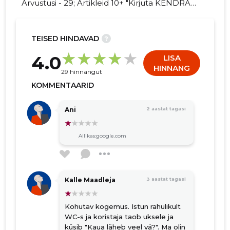
Arvustusi - 29; Artikleid 10+ "Kirjuta KENDRA
OÜ kohta arvamuslugu!"
TEISED HINDAVAD
?
23
4.0
LISA
HINNANG
29 hinnangut
KOMMENTAARID
Ani
2 aastat tagasi
Allikas:google.com
Kalle Maadleja
3 aastat tagasi
Kohutav kogemus. Istun rahulikult
WC-s ja koristaja taob uksele ja
küsib "Kaua läheb veel vä?". Ma olin