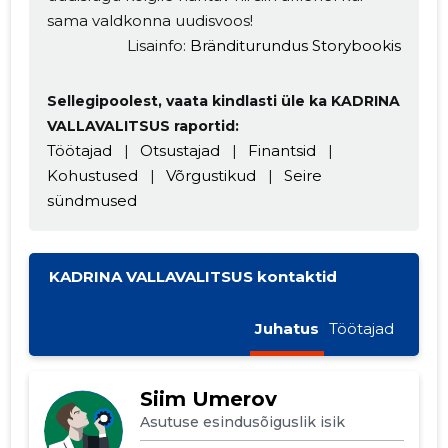
sama valdkonna uudisvoos!
Lisainfo:
Bränditurundus Storybookis
Sellegipoolest, vaata kindlasti üle ka KADRINA
VALLAVALITSUS raportid:
Töötajad
|
Otsustajad
|
Finantsid
|
Kohustused
|
Võrgustikud
|
Seire
sündmused
KADRINA VALLAVALITSUS kontaktid
Juhatus
Töötajad
Siim Umerov
Asutuse esindusõiguslik isik