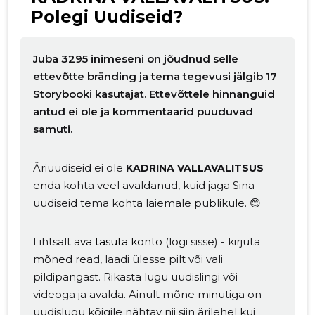
Polegi Uudiseid?
Juba 3295 inimeseni on jõudnud selle
ettevõtte bränding ja tema tegevusi jälgib 17
Storybooki kasutajat. Ettevõttele hinnanguid
antud ei ole ja kommentaarid puuduvad
samuti.
Äriuudiseid ei ole
KADRINA VALLAVALITSUS
enda kohta veel avaldanud, kuid jaga Sina
uudiseid tema kohta laiemale publikule. 😊
Lihtsalt
ava tasuta konto
(logi sisse) - kirjuta
mõned read, laadi ülesse pilt või vali
pildipangast. Rikasta lugu uudislingi või
videoga ja avalda. Ainult mõne minutiga on
uudislugu kõigile nähtav nii siin ärilehel kui