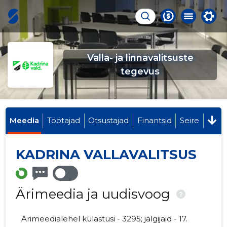
Valla- ja linnavalitsuste
tegevus
Meedia
Töötajad
Otsustajad
Finantsid
Seire
KADRINA VALLAVALITSUS
Ärimeedia ja uudisvoog
?
Ärimeedialehel külastusi - 3295; jälgijaid - 17.