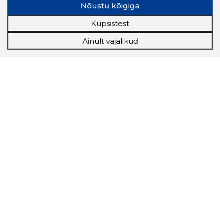
Nõustu kõigiga
Küpsistest
Ainult vajalikud
Storybook
Chrome laiendus
Storybooki laiendus ütleb Sulle, mis firma
veebilehel Sa parajasti viibid ja kui usaldusväärne