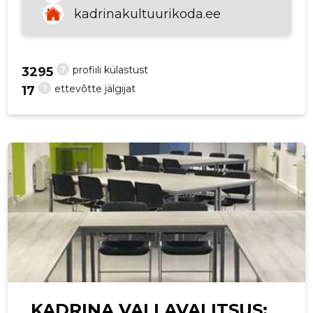
kadrinakultuurikoda.ee
p
?
profiili külastust
3295
?
ettevõtte jälgijat
17
KADRINA VALLAVALITSUS: