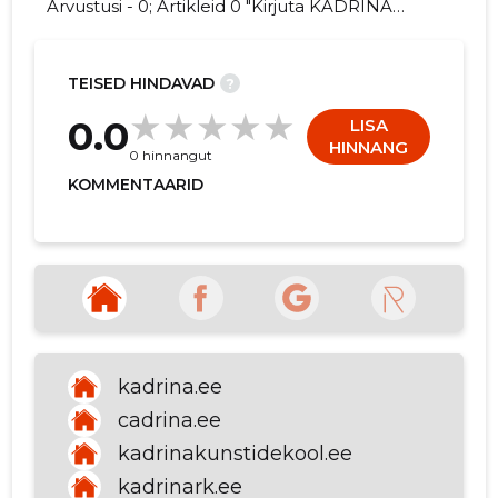
Arvustusi - 0; Artikleid 0 "Kirjuta KADRINA
VALLAVALITSUS kohta arvamuslugu!"
TEISED HINDAVAD
?
46
0.0
LISA
HINNANG
0 hinnangut
KOMMENTAARID
kadrina.ee
cadrina.ee
kadrinakunstidekool.ee
kadrinark.ee