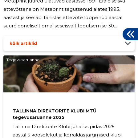
Metaprint juured ulatuvad aastasse 1891. Eraldiseisva
ettevõttena on Metaprint tegutsenud alates 1995.
aastast ja seeläbi tähistas ettevõte lõppenud aastal
suurejooneliselt oma iseseisvalt tegutsemise 30.
aastapäeva. Praeguseks omab ettevõte Eestis tehaseid
Tallinnas ja Pärnus ning lisaks koordineerib Tallinnast
kõik artiklid
oma sõsartehast Heerenveenis Hollandis ja 2027. aastal
avatavat teist sõsartehast Lichtenaus, Saksamaal.
Tegevusaruanne
Enamik ettevõtte poolt toodetavatest pakenditest leiab
kasutust tehniliste aerosooltoodete pakendamisel,
lisaks kasutatakse tema
TALLINNA DIREKTORITE KLUBI MTÜ
tegevusaruanne 2025
Tallinna Direktorite Klubi juhatus pidas 2025.
aastal 5 koosolekut ja korraldas järgmised klubi