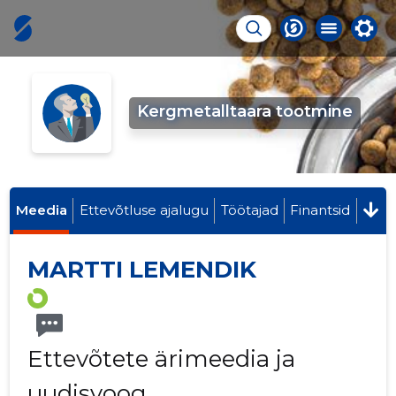
Kergmetalltaara tootmine
Meedia
Ettevõtluse ajalugu
Töötajad
Finantsid
MARTTI LEMENDIK
Ettevõtete ärimeedia ja
uudisvoog