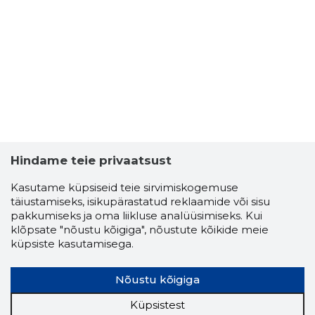
Hindame teie privaatsust
Kasutame küpsiseid teie sirvimiskogemuse
täiustamiseks, isikupärastatud reklaamide või sisu
pakkumiseks ja oma liikluse analüüsimiseks. Kui
klõpsate "nõustu kõigiga", nõustute kõikide meie
METAPRI
küpsiste kasutamisega.
Usaldusv
Nõustu kõigiga
Küpsistest