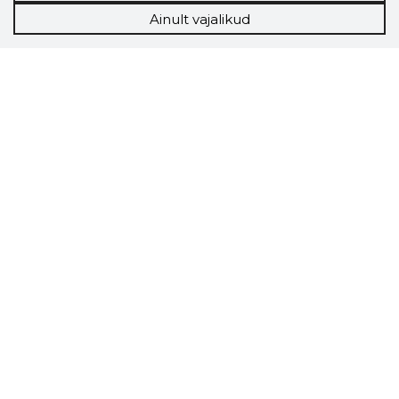
Ainult vajalikud
Storybook
Chrome laiendus
Storybooki laiendus ütleb Sulle, mis firma
veebilehel Sa parajasti viibid ja kui usaldusväärne
see firma täna on.
LAADI LAIENDUS ALLA