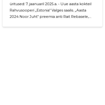
üritused: 7. jaanuaril 2025.a. - Uue aasta kokteil
Rahvusooperi „Estonia“ Valges saalis. „Aasta
2024 Noor Juht“ preemia anti Rait Rebasele,
OÜ K-Print juhatuse liikmele. 13. veebruaril
2025.a. - kohtumine ettevõtjaga Erkki Raasuke .
14. – 15. märtsil 2026.a. Läti Ooperiteatris
etenduse „Nabucco“ ühiskülastus. 26. märtsil
2025.a. – Tallinna Direktorite Klubi üldkogu ning
kohtumine Eesti Teaduste Akadeemia
Energeetika nõukogu esimehega Arvi
Hamburg. 24. aprillil 2025.a. – PharmaPark
Pruduction