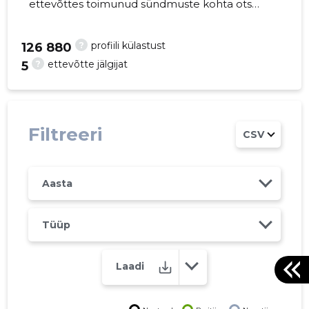
ettevõttes toimunud sündmuste kohta otse
oma mobiili, veebi või emailile. Õiged otsused
õigel ajal!
?
profiili külastust
126 880
?
ettevõtte jälgijat
5
24
Filtreeri
CSV
Aasta
Tüüp
Laadi