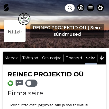
REINEC PROJEKTID OÜ | Seire
sündmused
Meedia
Töötajad
Otsustajad
Finantsid
Seire
REINEC PROJEKTID OÜ
Firma seire
Pane ettevõte jälgimise alla ja saa teavitusi