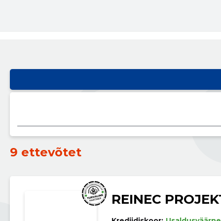
9 ettevõtet
REINEC PROJEK
Krediidiskoor:
Usaldusväärne