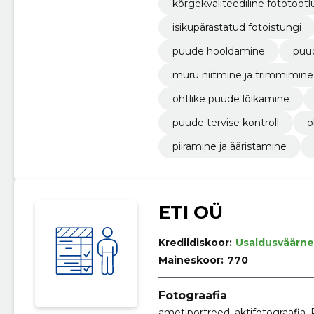
kõrgekvaliteediline fototöötl
isikupärastatud fotoistungi
puude hooldamine
puu
muru niitmine ja trimmimine
ohtlike puude lõikamine
puude tervise kontroll
o
piiramine ja ääristamine
ETI OÜ
Krediidiskoor:
Usaldusväärne
Maineskoor:
770
Fotograafia
ametiportreed, aktifotograafi