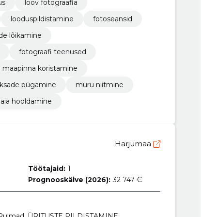
us
loov fotograafia
looduspildistamine
fotoseansid
de lõikamine
fotograafi teenused
maapinna koristamine
ksade pügamine
muru niitmine
aia hooldamine
Harjumaa
Töötajaid:
1
Prognooskäive (2026):
32 747 €
a, Pulmad, ÜRITUSTE PILDISTAMINE,