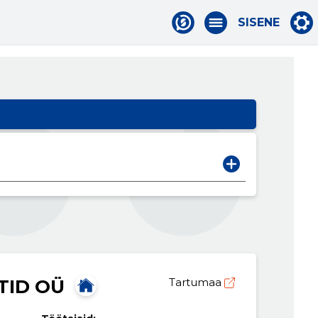
SISENE
TID OÜ
Tartumaa