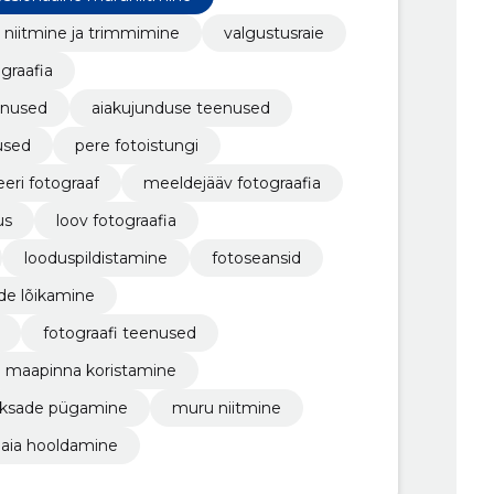
niitmine ja trimmimine
valgustusraie
ograafia
enused
aiakujunduse teenused
used
pere fotoistungi
eri fotograaf
meeldejääv fotograafia
us
loov fotograafia
looduspildistamine
fotoseansid
de lõikamine
fotograafi teenused
maapinna koristamine
ksade pügamine
muru niitmine
aia hooldamine