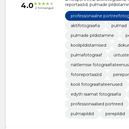
4.0
reportaažid, pulmade pildistamin
2 hinnangut
koolipildistamised, dokumentaa
professionaalne portreefotog
aktifotograafia
pulmad
pulmade pildistamine
p
koolipildistamised
doku
pulmafotograaf
ürituste
näitlemise fotograafiateenu
fotoreportaažid
perepor
kooli fotograafiateenused
edyth raamat fotograafia
professionaalsed portreed
pulmapildid
perepildid