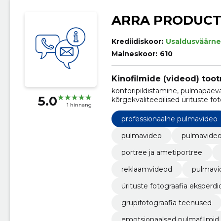
ARRA PRODUCT
Krediidiskoor:
Usaldusväärne
Maineskoor:
610
Kinofilmide (videod) too
kontoripildistamine, pulmapäeva
5.0
kõrgekvaliteedilised ürituste fot
1 hinnang
reklaamvideod, pulmamälestuste 
pildistamine, portree ja kontori
professionaalne pulmavideo
pulmavideo
pulmavideo
portree ja ametiportree
reklaamvideod
pulmavi
ürituste fotograafia eksperdi
grupifotograafia teenused
emotsionaalsed pulmafilmid