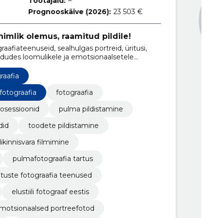
Töötajaid:
–
Prognooskäive (2026):
23 503 €
nimlik olemus, raamitud pildile!
afiateenuseid, sealhulgas portreid, üritusi,
dudes loomulikele ja emotsionaalsetele
raafia
fotograafia
fotograafia
tosessioonid
pulma pildistamine
did
toodete pildistamine
ikinnisvara filmimine
pulmafotograafia tartus
ituste fotograafia teenused
elustiili fotograaf eestis
motsionaalsed portreefotod