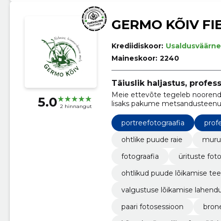
GERMO KÕIV FI
Krediidiskoor:
Usaldusväärne
Maineskoor:
2240
Täiuslik haljastus, profe
Meie ettevõte tegeleb noorend
5.0
lisaks pakume metsandusteenuse
2 hinnangut
portreefotograafia
prof
ohtlike puude raie
muru 
fotograafia
ürituste fot
ohtlikud puude lõikamise te
valgustuse lõikamise lahend
paari fotosessioon
brone