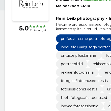
Maineskoor:
2490
Rein Leib photography - I
Pakume professionaalseid fotogra
5.0
kommertspilte ja muud, kesken
2 hinnangut
esitustele.
professionaalne portreefotog
loodusliku valgusega portree
ürituste pildistamine
fo
portreepildid
reklaampil
reklaamfotograafia
rend
fotograafiateenused eestis
fotosessioonid eestis
ür
tootefotograafia teenused
loovad fotosessioonid
e