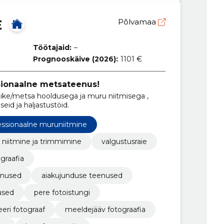
E
Põlvamaa
Töötajaid:
–
Prognooskäive (2026):
1101 €
ssionaalne metsateenus!
ike/metsa hooldusega ja muru niitmisega ,
id ja haljastustöid.
essionaalne muruniitmine
niitmine ja trimmimine
valgustusraie
ograafia
enused
aiakujunduse teenused
used
pere fotoistungi
eri fotograaf
meeldejääv fotograafia