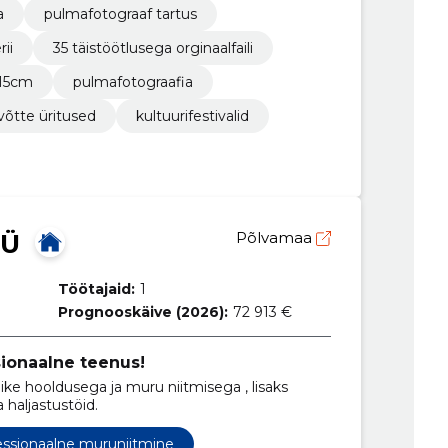
a
pulmafotograaf tartus
rii
35 täistöötlusega orginaalfaili
x15cm
pulmafotograafia
võtte üritused
kultuurifestivalid
OÜ
Põlvamaa
Töötajaid:
1
Prognooskäive (2026):
72 913 €
sionaalne teenus!
ke hooldusega ja muru niitmisega , lisaks
haljastustöid.
essionaalne muruniitmine