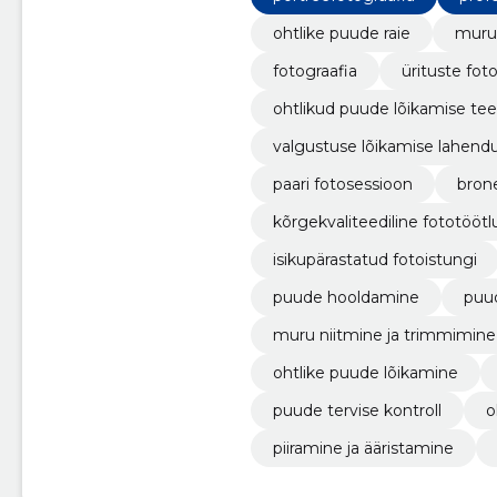
ohtlike puude raie
muru 
fotograafia
ürituste fot
ohtlikud puude lõikamise te
valgustuse lõikamise lahend
paari fotosessioon
brone
kõrgekvaliteediline fototöötl
isikupärastatud fotoistungi
puude hooldamine
puu
muru niitmine ja trimmimine
ohtlike puude lõikamine
puude tervise kontroll
o
piiramine ja ääristamine