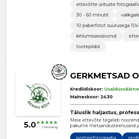
ettevõtte ürituste fotograafi
30 - 60 minutit
valikgale
10 paberfotot suurusega 10
kihlumissessioonid
ette
tootepildid
GERKMETSAD 
Krediidiskoor:
Usaldusväärne
Maineskoor:
2430
Täiuslik haljastus, profes
Meie ettevõte tegeleb noorendi
5.0
pakume metsandusteenuseid ja 
1 hinnang
portreefotograafia
prof