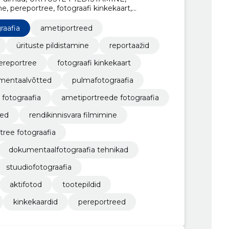
e, pereportree, fotograafi kinkekaart,
lvõtted
raafia
ametiportreed
ürituste pildistamine
reportaažid
ereportree
fotograafi kinkekaart
mentaalvõtted
pulmafotograafia
 fotograafia
ametiportreede fotograafia
sed
rendikinnisvara filmimine
tree fotograafia
dokumentaalfotograafia tehnikad
stuudiofotograafia
aktifotod
tootepildid
kinkekaardid
pereportreed