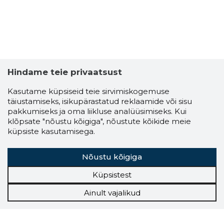
Hindame teie privaatsust
Kasutame küpsiseid teie sirvimiskogemuse
täiustamiseks, isikupärastatud reklaamide või sisu
pakkumiseks ja oma liikluse analüüsimiseks. Kui
klõpsate "nõustu kõigiga", nõustute kõikide meie
küpsiste kasutamisega.
Nõustu kõigiga
Küpsistest
Ainult vajalikud