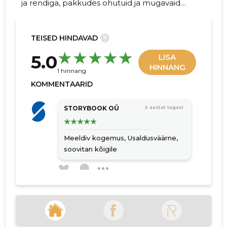
ja rendiga, pakkudes ohutuid ja mugavaid
sõiduelamusi sinu hobustele.
TEISED HINDAVAD
?
23
5.0
LISA
HINNANG
1 hinnang
KOMMENTAARID
STORYBOOK OÜ
3 aastat tagasi
Meeldiv kogemus,
Usaldusväärne,
soovitan kõigile