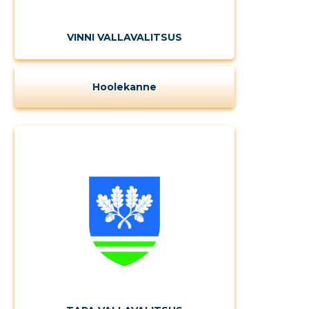
VINNI VALLAVALITSUS
Muuda pildi
kirjeldust
Hoolekanne
MUUDA