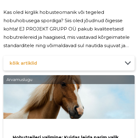
Kas oled kirglik hobusteomanik või tegeled
hobuhobusega spordiga? Siis oled jõudnud õigesse
kohta! EJ PROJEKT GRUPP OÜ pakub kvaliteetseid
hobutreilereid ja haagiseid, mis vastavad kõrgeimatele
standarditele ning võimaldavad sul nautida sujuvat ja
turvalist hobuste transporti. Meie ettevõte on uhke, et
oleme Euroopas enimüüdud hobutrilerite ametlikud
kõik artiklid
müüjad. Cheval Gold 3 hobutreilerid on saanud
hobusteomanike seas kiiresti populaarseks tänu oma
Arvamuslugu
vastupidavusele, innovatiivsetele omadustele ja
mugavatele sõidutingimustele. Olgu su sihtkoht lähedal
või kaugel, meie hobutreilerid tagavad, et
Hobutreileri valimine: Kuidas leida parim valik