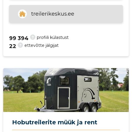
p
treilerikeskus.ee
?
profiili külastust
99 394
?
ettevõtte jälgijat
22
Hobutreilerite müük ja rent