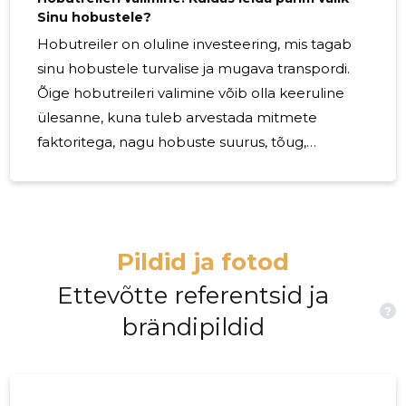
Sinu hobustele?
Hobutreiler on oluline investeering, mis tagab
sinu hobustele turvalise ja mugava transpordi.
Õige hobutreileri valimine võib olla keeruline
ülesanne, kuna tuleb arvestada mitmete
faktoritega, nagu hobuste suurus, tõug,
transportimisvajadused ja eelarve. Enne
hobutreileri valimist on oluline mõista oma
hobuste vajadusi. Küsi endalt, kui palju hobuseid
tuleb tavaliselt transportida, milline on nende
Pildid ja fotod
keskmine suurus ja milliseid erivajadusi neil võib
olla. Näiteks, kas hobused on harjunud treileriga
Ettevõtte referentsid ja
?
sõitma või on see nende jaoks esmakordne
brändipildid
kogemus? Hobutreilereid on erinevaid suurusi,
mis