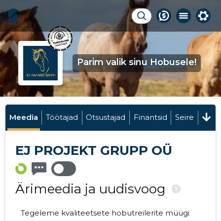
Parim valik sinu Hobusele!
Meedia
Töötajad
Otsustajad
Finantsid
Seire
EJ PROJEKT GRUPP OÜ
Ärimeedia ja uudisvoog
?
Tegeleme kvaliteetsete hobutreilerite müügi