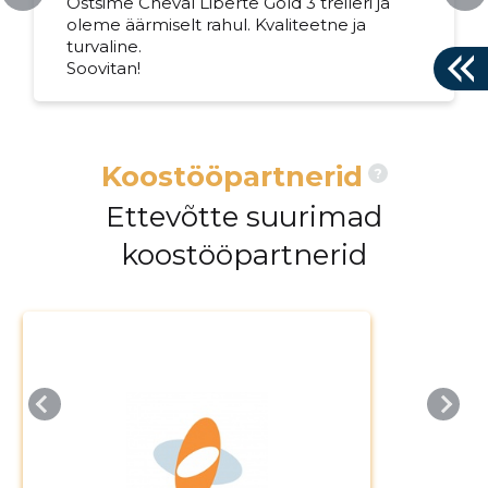
Ostsime Cheval Liberte Gold 3 treileri ja
oleme äärmiselt rahul. Kvaliteetne ja
turvaline.
Soovitan!
Koostööpartnerid
?
Ettevõtte suurimad
koostööpartnerid