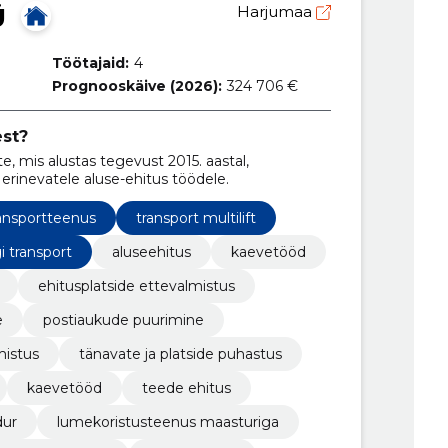
Ü
Harjumaa
Töötajaid:
4
Prognooskäive (2026):
324 706 €
est?
, mis alustas tegevust 2015. aastal,
rinevatele aluse-ehitus töödele.
ansportteenus
transport multilift
i transport
aluseehitus
kaevetööd
ehitusplatside ettevalmistus
e
postiaukude puurimine
mistus
tänavate ja platside puhastus
kaevetööd
teede ehitus
dur
lumekoristusteenus maasturiga