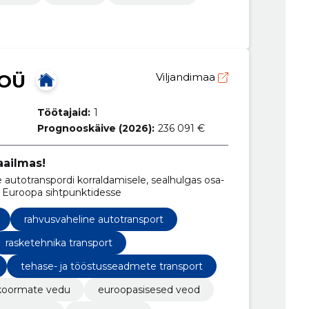
 OÜ
Viljandimaa
Töötajaid:
1
Prognooskäive (2026):
236 091 €
aailmas!
 autotranspordi korraldamisele, sealhulgas osa-
 Euroopa sihtpunktidesse
rahvusvaheline autotransport
rasketehnika transport
tehase- ja tööstusseadmete transport
skoormate vedu
euroopasisesed veod