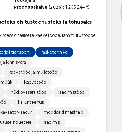
Töötajaid:
14
Prognooskäive (2026):
1 203 244 €
seteks ehitusteenusteks ja tõhusaks
professionaalsete kaevetööde, lammutustööde
rjali transport
rasketehnika
 ja kinnisvara
kaevetööd ja mullatööd
a müük
kaevetööd
hüdrovasara tööd
laadimistööd
ööd
kalluriteenus
kavaator-laadur
moodsaid masinaid
utuse nõuetele
laadimis