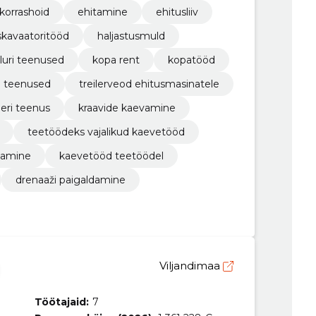
 korrashoid
ehitamine
ehitusliiv
skavaatoritööd
haljastusmuld
lluri teenused
kopa rent
kopatööd
e teenused
treilerveod ehitusmasinatele
leri teenus
kraavide kaevamine
teetöödeks vajalikud kaevetööd
damine
kaevetööd teetöödel
drenaaži paigaldamine
Viljandimaa
Töötajaid:
7