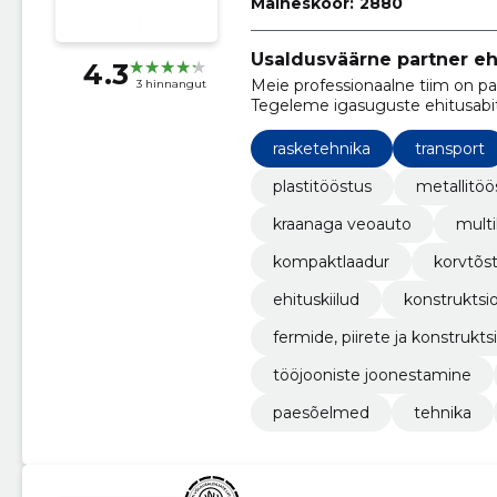
Maineskoor:
2880
Usaldusväärne partner eh
4.3
Meie professionaalne tiim on pa
3 hinnangut
Tegeleme igasuguste ehitusabi
metallitöödeni välja!
rasketehnika
transport
plastitööstus
metallitöö
kraanaga veoauto
multi
kompaktlaadur
korvtõs
ehituskiilud
konstruktsi
fermide, piirete ja konstrukt
tööjooniste joonestamine
paesõelmed
tehnika