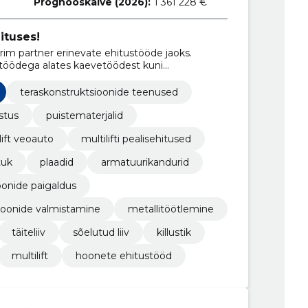
Prognooskäive (2026):
1 361 228 €
ituses!
rim partner erinevate ehitustööde jaoks.
töödega alates kaevetöödest kuni
teraskonstruktsioonide teenused
stus
puistematerjalid
lift veoauto
multilifti pealisehitused
tuk
plaadid
armatuurikandurid
oonide paigaldus
sioonide valmistamine
metallitöötlemine
täiteliiv
sõelutud liiv
killustik
multilift
hoonete ehitustööd