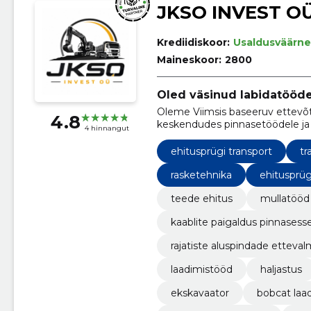
JKSO INVEST O
Krediidiskoor:
Usaldusväärne
Maineskoor:
2800
Oled väsinud labidatööd
Oleme Viimsis baseeruv ettevõte
4.8
keskendudes pinnasetöödele ja e
4 hinnangut
ehitusprügi transport
tr
rasketehnika
ehitusprüg
teede ehitus
mullatööd
kaablite paigaldus pinnasess
rajatiste aluspindade etteval
laadimistööd
haljastus
ekskavaator
bobcat laa