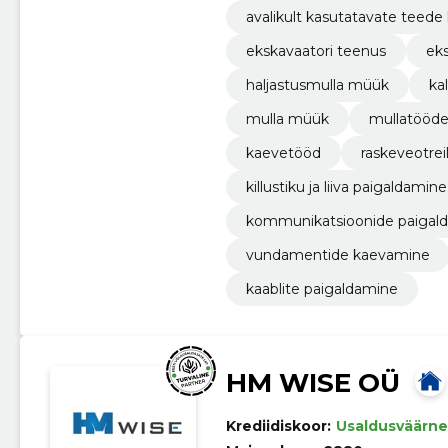
avalikult kasutatavate teede
ekskavaatori teenus
ek
haljastusmulla müük
ka
mulla müük
mullatööd
kaevetööd
raskeveotrei
killustiku ja liiva paigaldamine
kommunikatsioonide paigal
vundamentide kaevamine
kaablite paigaldamine
HM WISE OÜ
Krediidiskoor:
Usaldusväärne