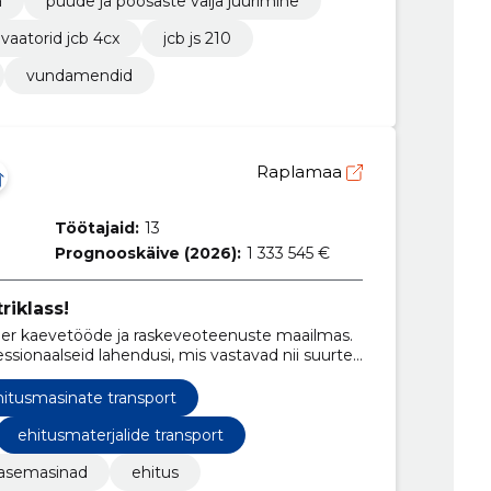
a
puude ja põõsaste välja juurimine
vaatorid jcb 4cx
jcb js 210
vundamendid
Raplamaa
Töötajaid:
13
Prognooskäive (2026):
1 333 545 €
riklass!
ner kaevetööde ja raskeveoteenuste maailmas.
ionaalseid lahendusi, mis vastavad nii suurte
 ka individuaalsele vajadusele.
hitusmasinate transport
ehitusmaterjalide transport
asemasinad
ehitus