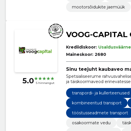
mootorsõidukite jaemüük
VOOG-CAPITAL
Krediidiskoor:
Usaldusväärne
Maineskoor:
2680
Sinu teejuht kaubaveo m
Spetsialiseerume rahvusvahelise
5.0
ja täiskoormaveod erinevatesse
5 hinnangut
transpordi- ja kullerteenused
kombineeritud transport
tööstusseadmete transport
osakoormate vedu
täi