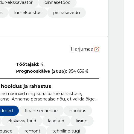
dur-ekskavaator
pinnasetööd
us
lumekoristus
pinnasevedu
Harjumaa
Töötajaid:
4
Prognooskäive (2026):
954 656 €
hooldus ja rahastus
mismasinaid ning korraldame rahastuse,
tarne. Anname personaalse nõu, et valida õige
admed
finantseerimine
hooldus
ekskavaatorid
laadurid
liising
ndused
remont
tehniline tugi