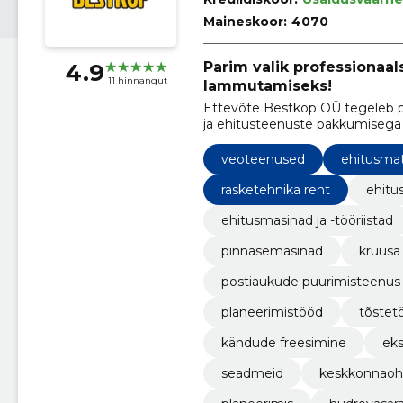
Maineskoor:
4070
Parim valik professionaal
4.9
11 hinnangut
lammutamiseks!
Ettevõte Bestkop OÜ tegeleb 
ja ehitusteenuste pakkumisega
veoteenused
ehitusmate
rasketehnika rent
ehitus
ehitusmasinad ja -tööriistad
pinnasemasinad
kruus
postiaukude puurimisteenus
planeerimistööd
tõstet
kändude freesimine
eks
seadmeid
keskkonnaoh