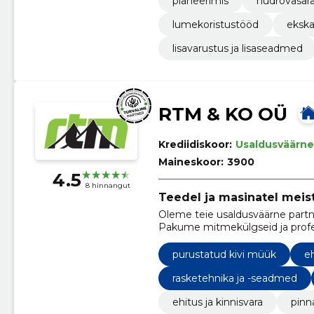
planeerimis
hüdrovasar
lumekoristustööd
ekska
lisavarustus ja lisaseadmed
RTM & KO OÜ
Krediidiskoor:
Usaldusväärne
Maineskoor:
3900
4.5
8 hinnangut
Teedel ja masinatel meist
Oleme teie usaldusväärne part
Pakume mitmekülgseid ja profess
ehitusprojektide nõudmistele kui
purustatud kivi müük
e
rasketehnika ja -seadmed
ehitus ja kinnisvara
pinn