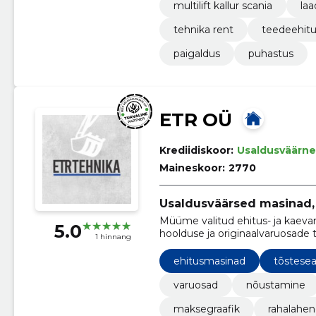
multilift kallur scania
laa
tehnika rent
teedeehit
paigaldus
puhastus
ETR OÜ
Krediidiskoor:
Usaldusväärne
Maineskoor:
2770
Usaldusväärsed masinad, 
Müüme valitud ehitus- ja kaeva
5.0
hoolduse ja originaalvaruosade 
1 hinnang
masin ja vähendada seisakuid.
ehitusmasinad
tõstese
varuosad
nõustamine
maksegraafik
rahalahe