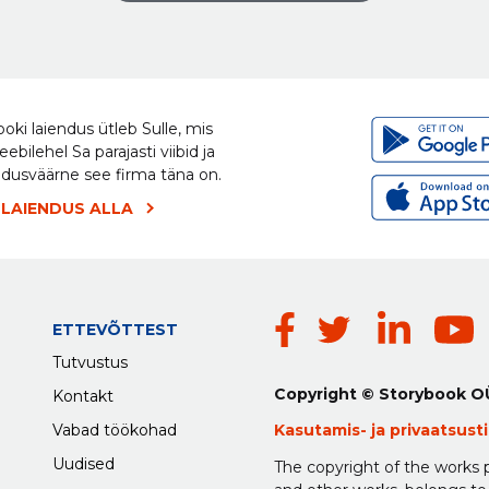
oki laiendus ütleb Sulle, mis
eebilehel Sa parajasti viibid ja
ldusväärne see firma täna on.
 LAIENDUS ALLA
ETTEVÕTTEST
Tutvustus
Copyright © Storybook O
Kontakt
Vabad töökohad
Kasutamis-
ja
privaatsus
Uudised
The copyright of the works p