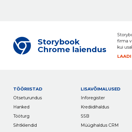
Storybo
Storybook
firma v
kui usa
Chrome laiendus
LAADI
TÖÖRIISTAD
LISAVÕIMALUSED
Otseturundus
Inforegister
Hanked
Krediidihaldus
Tööturg
SSB
Sihtkliendid
Müügihaldus CRM