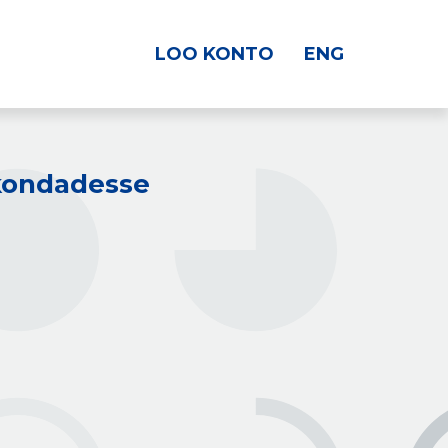
LOO KONTO
ENG
kkondadesse