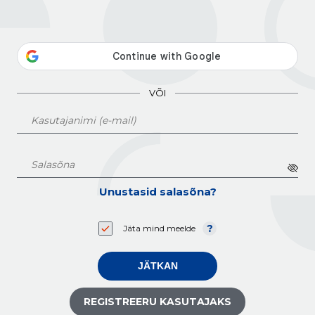
VÕI
Unustasid salasõna?
Jäta mind meelde
JÄTKAN
REGISTREERU KASUTAJAKS