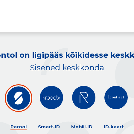
ntol on ligipääs kõikidesse kes
Sisened keskkonda
Parool
Smart-ID
Mobiil-ID
ID-kaart