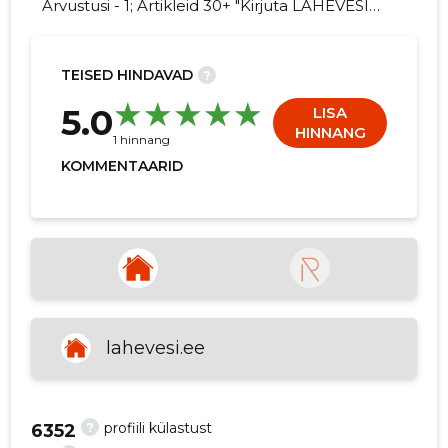
Arvustusi - 1; Artikleid 30+ "Kirjuta LAHEVESI
AS kohta arvamuslugu!"
TEISED HINDAVAD
?
160
5.0
LISA
HINNANG
1 hinnang
KOMMENTAARID
lahevesi.ee
?
profiili külastust
6352