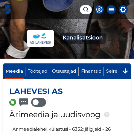
Kanalisatsioon
Meedia
Töötajad
Otsustajad
Finantsid
Seire
LAHEVESI AS
Ärimeedia ja uudisvoog
?
Ärimeedialehel külastusi - 6352; jälgijaid - 26.