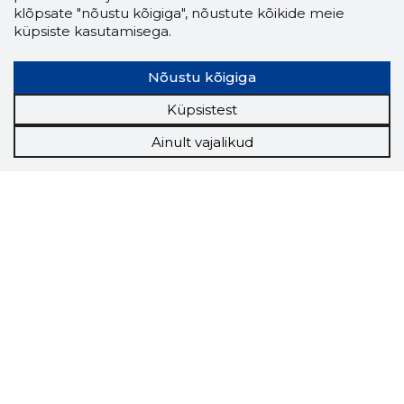
klõpsate "nõustu kõigiga", nõustute kõikide meie
küpsiste kasutamisega.
Nõustu kõigiga
Küpsistest
Ainult vajalikud
Storybook