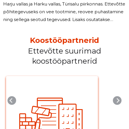
Harju vallas ja Harku vallas, Türisalu piirkonnas. Ettevõtte
põhitegevuseks on vee tootmine, reovee puhastamine
ning sellega seotud tegevused. Lisaks osutatakse
kinnisvara haldusteenuseid ja valla avalike teede ning
haljasalade hooldusteenust. Ettevõte on asutatud 2008.
Koostööpartnerid
aastal. Haldusreformi tulemusena 2018 aastal liideti neli
Ettevõtte suurimad
omavalitsust: Keila vald, Vasalemma vald, Padise vald ja
Paldiski linn, mis jätkasid tegevust Lääne-Harju valla
koostööpartnerid
nime all. Samuti ühinesid 01.06.2018