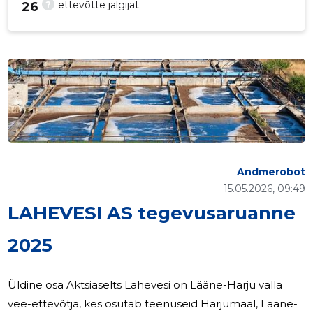
?
ettevõtte jälgijat
26
p
Andmerobot
15.05.2026, 09:49
LAHEVESI AS tegevusaruanne
2025
Üldine osa Aktsiaselts Lahevesi on Lääne-Harju valla
vee-ettevõtja, kes osutab teenuseid Harjumaal, Lääne-