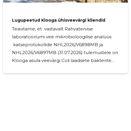
Lugupeetud Klooga ühisveevärgi kliendid
Teavitame, et vastavalt Rahvatervise
laboratooriumi vee mikrobioloogilise analüüs
katseprotokollide NHL2026/V6898MB ja
NHL2026/V6897MB (31.07.2026) tulemustele on
Klooga asula veevärgi Coli laadsete bakterite
näit 0. Samas informeerime, et torustike
desinfitseerimise eesmärgil jätkame
vähendatud annustega kloreerimist.
Kloreerimine on efektiivne ja tavapärane
desinfitseerimise meede, mis toimub
normeeritud piires ja joogivett võib tarbida.
Desinfitseerimise vajadus tuleneb mitmetest
Klooga piirkonna vähese […]