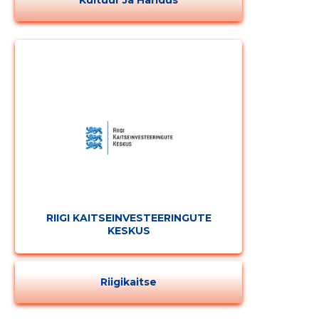
Kultuur Ja Haridus
Muuda pildi
kirjeldust
RIIGI KAITSEINVESTEERINGUTE
KESKUS
Riigikaitse
MUUDA