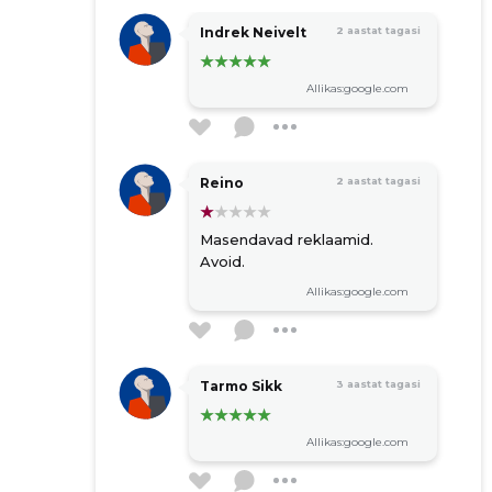
Indrek Neivelt
2 aastat tagasi
Allikas:google.com
Reino
2 aastat tagasi
Masendavad reklaamid.
Avoid.
Allikas:google.com
Tarmo Sikk
3 aastat tagasi
Allikas:google.com