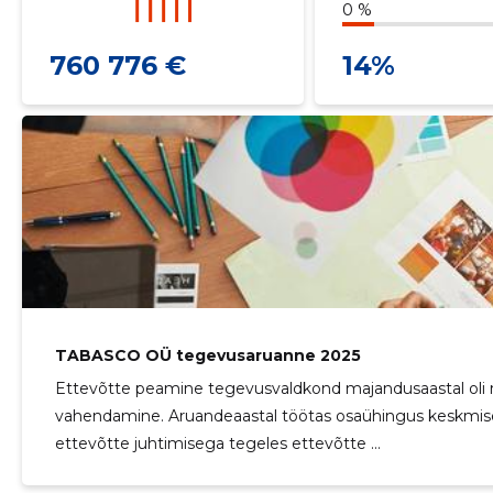
0 %
760 776 €
14%
TABASCO OÜ tegevusaruanne 2025
Ettevõtte peamine tegevusvaldkond majandusaastal oli 
vahendamine. Aruandeaastal töötas osaühingus keskmisel
ettevõtte juhtimisega tegeles ettevõtte ...