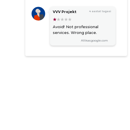
VVV Projekt
4 aastat tagasi
Avoid! Not professional
services. Wrong place.
Allikas:google.com