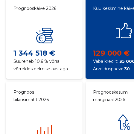
Prognooskäive 2026
Kuu keskmine käiv
1 344 518 €
129 000 €
Suureneb 10.6 % võrra
Vaba krediit:
35 00
võrreldes eelmise aastaga
Arvelduspäevi:
30
Prognoos
Prognooskasumi
bilansimaht 2026
marginaal 2026