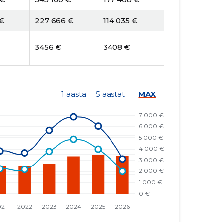
 €
227 666 €
114 035 €
3456 €
3408 €
1 aasta
5 aastat
MAX