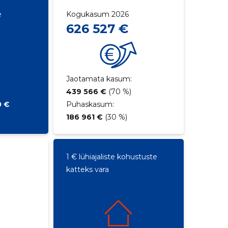
e
Kogukasum 2026
626 527 €
Jaotamata kasum:
439 566 €
(70 %)
0 €
Puhaskasum:
186 961 €
(30 %)
1 € lühiajaliste kohustuste
katteks vara