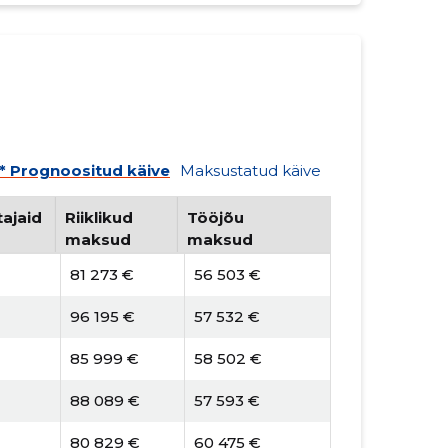
* Prognoositud käive
Maksustatud käive
ajaid
Riiklikud
Tööjõu
maksud
maksud
81 273 €
56 503 €
96 195 €
57 532 €
85 999 €
58 502 €
88 089 €
57 593 €
80 829 €
60 475 €