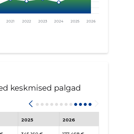
ed keskmised palgad
2025
2026
 €
345 160 €
177 468 €