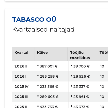
TABASCO OÜ
Kvartaalsed näitajad
Kvartal
Käive
Tööjõu
Tööt
tootlikkus
2026 II
* 387 001 €
* 38 700 €
10
2026 I
* 285 258 €
* 28 526 €
10
2025 IV
* 233 368 €
* 23 337 €
10
2025 III
* 259 605 €
* 25 961 €
10
2025 II
* 433 733 €
* 43 373 €
10