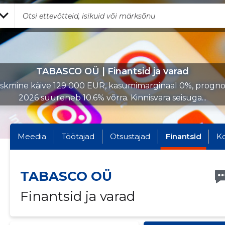
TABASCO OÜ | Finantsid ja varad
skmine käive 129 000 EUR, kasumimarginaal 0%, progno
2026 suureneb 10.6% võrra. Kinnisvara seisuga...
Meedia
Töötajad
Otsustajad
Finantsid
K
TABASCO OÜ
Finantsid ja varad