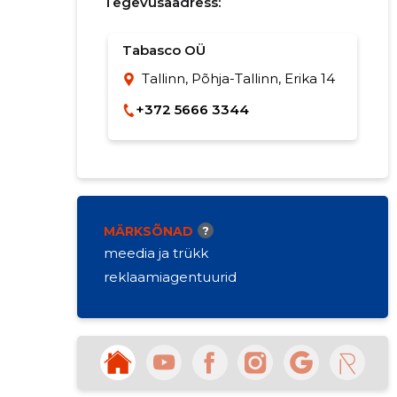
Tegevusaadress:
Tabasco OÜ
Tallinn, Põhja-Tallinn, Erika 14
+372 5666 3344
MÄRKSÕNAD
?
meedia ja trükk
reklaamiagentuurid