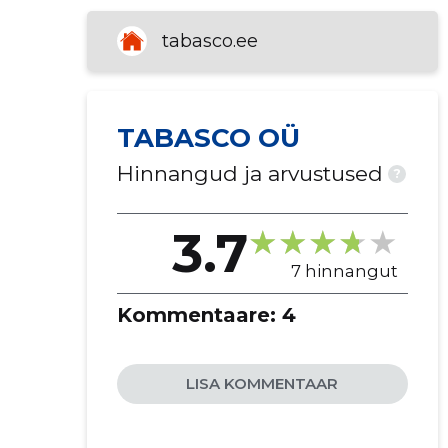
tabasco.ee
TABASCO OÜ
Hinnangud ja arvustused
?
3.7
7 hinnangut
Kommentaare:
4
LISA KOMMENTAAR