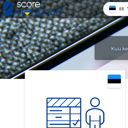
EE
Kuu ke