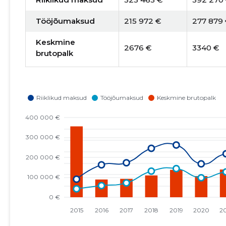
Tööjõumaksud
215 972 €
277 879
Keskmine
2676 €
3340 €
brutopalk