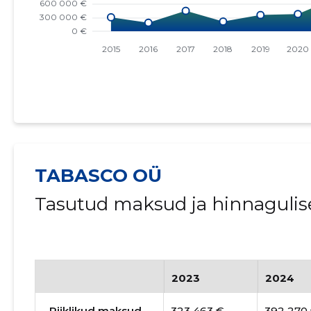
TABASCO OÜ
Tasutud maksud ja hinnagulis
2023
2024
Riiklikud maksud
323 463 €
392 270