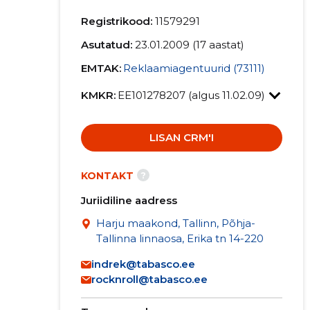
Registrikood:
11579291
Asutatud:
23.01.2009 (17 aastat)
EMTAK:
Reklaamiagentuurid (73111)
KMKR:
EE101278207 (algus 11.02.09)
LISAN CRM'I
?
KONTAKT
Juriidiline aadress
Harju maakond, Tallinn, Põhja-
Tallinna linnaosa, Erika tn 14-220
indrek@tabasco.ee
rocknroll@tabasco.ee