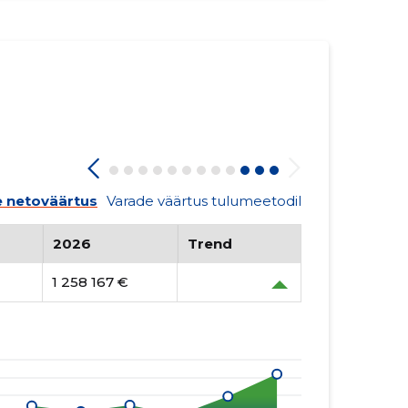
 netoväärtus
Varade väärtus tulumeetodil
2026
Trend
1 258 167 €