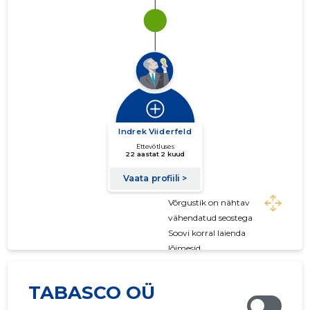
Võrgustik on nähtav
vähendatud seostega
Soovi korral laienda
lõimesid
TABASCO OÜ