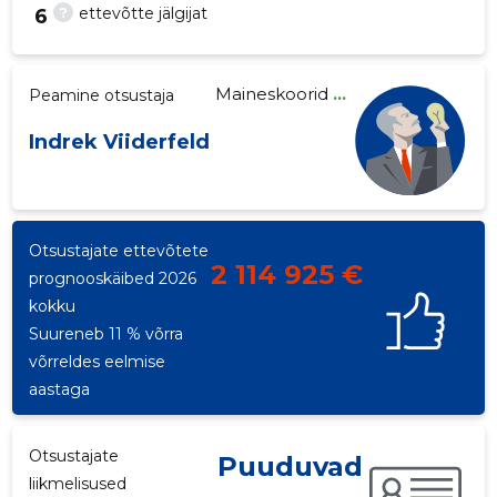
?
ettevõtte jälgijat
6
Maineskoorid
...
Peamine otsustaja
19
Indrek Viiderfeld
Otsustajate ettevõtete
2 114 925 €
prognooskäibed 2026
kokku
Suureneb 11 % võrra
võrreldes eelmise
aastaga
Otsustajate
Puuduvad
liikmelisused