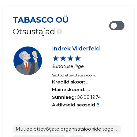
TABASCO OÜ
Otsustajad
?
Indrek Viiderfeld
★★★★
Juhatuse liige
Seotud ettevõtete skoorid
Krediidiskoor:
...
Maineskoorid:
...
Sünniaeg:
06.08.1974
Aktiivseid seoseid
8
Muude ettevõtjate organisatsioonide tegevus