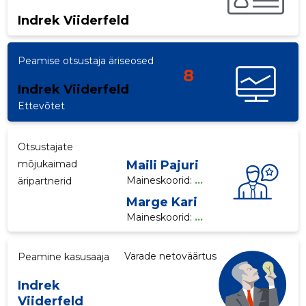
Indrek Viiderfeld
p
Peamise otsustaja äriseosed
8
Indrek Viiderfeld
Ettevõtet
Otsustajate
mõjukaimad
Maili Pajuri
Maineskoorid:
...
äripartnerid
Marge Kari
Maineskoorid:
...
Varade netoväärtus
Peamine kasusaaja
Indrek
Viiderfeld