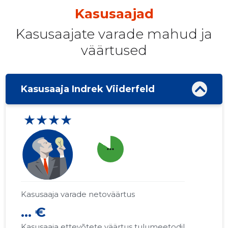
Kasusaajad
Kasusaajate varade mahud ja
väärtused
Kasusaaja Indrek Viiderfeld
★★★★
more_horiz
Kasusaaja varade netoväärtus
... €
Kasusaaja ettevõtete väärtus tulumeetodil