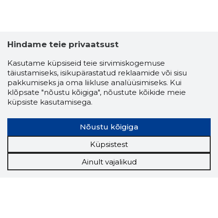
Hindame teie privaatsust
Kasutame küpsiseid teie sirvimiskogemuse
täiustamiseks, isikupärastatud reklaamide või sisu
pakkumiseks ja oma liikluse analüüsimiseks. Kui
klõpsate "nõustu kõigiga", nõustute kõikide meie
küpsiste kasutamisega.
Nõustu kõigiga
Küpsistest
Ainult vajalikud