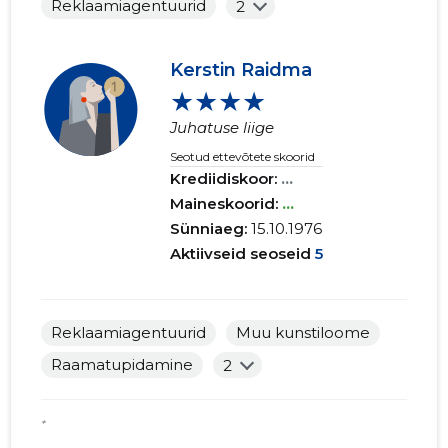
Reklaamiagentuurid
2
Kerstin Raidma
★★★★
Juhatuse liige
Seotud ettevõtete skoorid
Krediidiskoor:
...
Maineskoorid:
...
Sünniaeg:
15.10.1976
Aktiivseid seoseid
5
Reklaamiagentuurid
Muu kunstiloome
Raamatupidamine
2
*