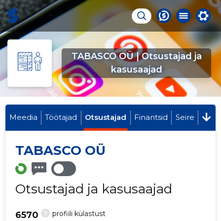
TABASCO OÜ | Otsustajad ja
kasusaajad
Meedia
Töötajad
Otsustajad
Finantsid
Seire
TABASCO OÜ
Otsustajad ja kasusaajad
?
profiili külastust
6570