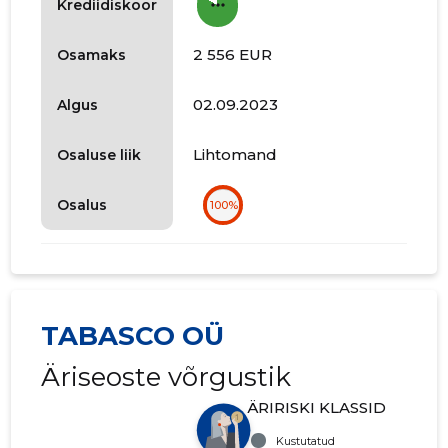
more_horiz
Krediidiskoor
2 556 EUR
Osamaks
02.09.2023
Algus
Lihtomand
Osaluse liik
Osalus
100%
TABASCO OÜ
Äriseoste võrgustik
ÄRIRISKI KLASSID
Kustutatud