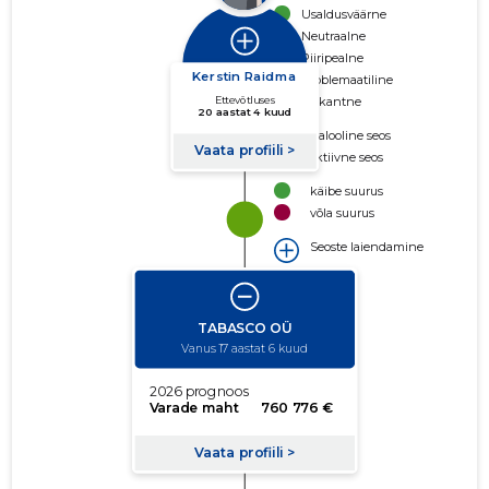
Usaldusväärne
Neutraalne
Piiripealne
Problemaatiline
Riskantne
Ajalooline seos
Aktiivne seos
käibe suurus
võla suurus
Seoste laiendamine