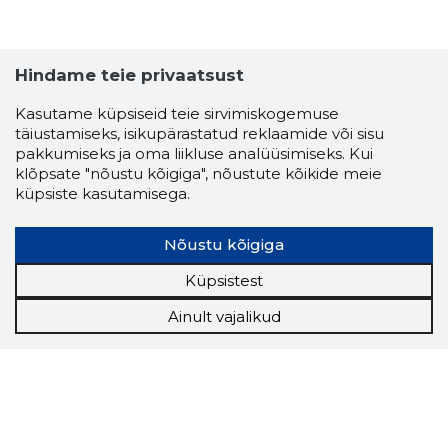
Hindame teie privaatsust
Kasutame küpsiseid teie sirvimiskogemuse
täiustamiseks, isikupärastatud reklaamide või sisu
pakkumiseks ja oma liikluse analüüsimiseks. Kui
klõpsate "nõustu kõigiga", nõustute kõikide meie
küpsiste kasutamisega.
Nõustu kõigiga
Küpsistest
Ainult vajalikud