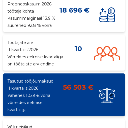
Prognooskasum 2026
18 696 €
p
töötaja kohta
Kasumimarginaal 13.9 %
suureneb 92.8 % võrra
Töötajate arv
10
II kvartalis 2026
Võrreldes eelmise kvartaliga
on töötajate arv endine
Tasutud tööjõumaksud
56 503 €
II kvartalis 2026
Vähenes 1029 € võrra
võrreldes eelmise
kvartaliga
Võtmeisikud