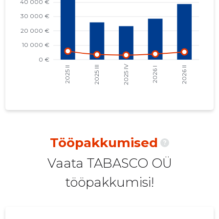
2021 IV
27 228 €
7
2021 III
35 225 €
8
2021 II
29 961 €
8
2021 I
34 750 €
7
2020 IV
30 829 €
9
2020 III
23 776 €
8
2020 II
19 812 €
8
Tööpakkumised
?
2020 I
23 396 €
8
Vaata TABASCO OÜ
2019 IV
33 729 €
8
tööpakkumisi!
2019 III
27 542 €
8
2019 II
43 667 €
8