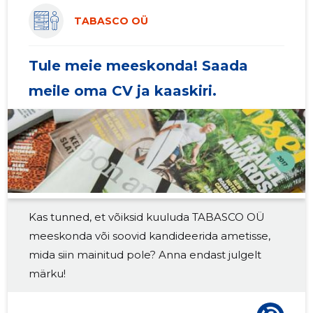
2019 I
38 862 €
10
TABASCO OÜ
2018 IV
37 456 €
12
Tule meie meeskonda! Saada
2018 III
36 352 €
12
meile oma CV ja kaaskiri.
2018 II
30 681 €
11
2018 I
26 640 €
9
2017 IV
23 101 €
8
2017 III
20 470 €
8
Kas tunned, et võiksid kuuluda TABASCO OÜ
2017 II
15 881 €
7
meeskonda või soovid kandideerida ametisse,
2017 I
12 388 €
6
mida siin mainitud pole? Anna endast julgelt
märku!
2016 IV
15 902 €
6
2016 III
14 251 €
6