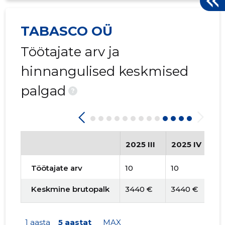
TABASCO OÜ
Töötajate arv ja
hinnangulised keskmised
palgad
?
2025 III
2025 IV
2
Töötajate arv
10
10
1
Keskmine brutopalk
3440 €
3440 €
3
1 aasta
5 aastat
MAX