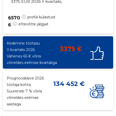
3375 EUR 2026 II kvartalis,
?
profiili külastust
6570
?
ettevõtte jälgijat
6
19
Keskmine töötasu
3375 €
II kvartalis 2026
Vähenes 65 € võrra
võrreldes eelmise kvartaliga
Prognooskäive 2026
134 452 €
töötaja kohta
Suureneb 7 % võrra
võrreldes eelmise
aastaga