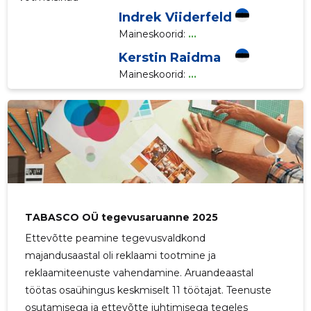
Indrek Viiderfeld
Maineskoorid:
...
Kerstin Raidma
Maineskoorid:
...
TABASCO OÜ tegevusaruanne 2025
Ettevõtte peamine tegevusvaldkond
majandusaastal oli reklaami tootmine ja
reklaamiteenuste vahendamine. Aruandeaastal
töötas osaühingus keskmiselt 11 töötajat. Teenuste
osutamisega ja ettevõtte juhtimisega tegeles