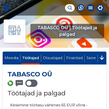
TABASCO OÜ | Töötajad ja
palgad
Meedia
Töötajad
Otsustajad
Finantsid
Seire
TABASCO OÜ
Töötajad ja palgad
Keskmine töötasu vähenes 65 EUR võrra -