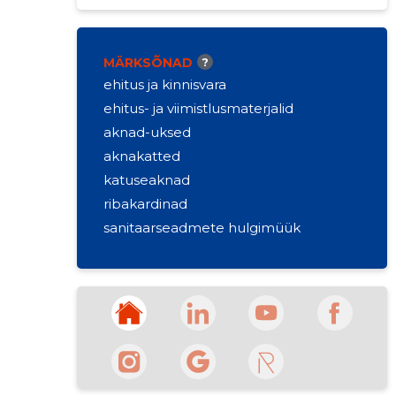
+372 657 1117
Lahtiolekuajad:
Suletud
Avatakse Reede kell 9
MÄRKSÕNAD
?
ehitus ja kinnisvara
ehitus- ja viimistlusmaterjalid
aknad-uksed
aknakatted
katuseaknad
ribakardinad
sanitaarseadmete hulgimüük