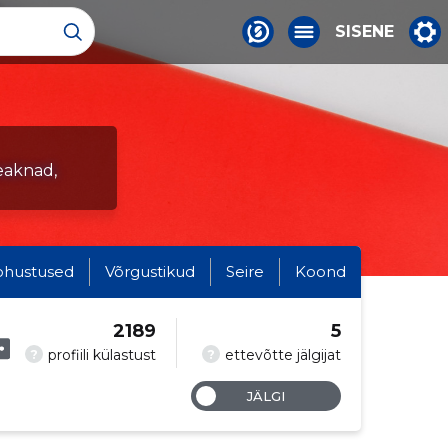
SISENE
seaknad,
ohustused
Võrgustikud
Seire
Koond
2189
5
?
?
profiili külastust
ettevõtte jälgijat
JÄLGI