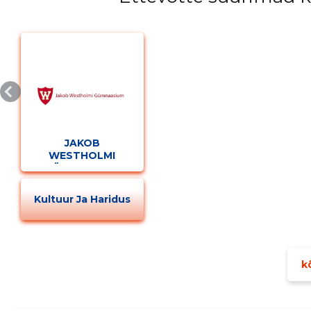
Muuda pildi kirjeldust
JAKOB
WESTHOLMI
GÜMNAASIUM
MUUDA
Kultuur Ja Haridus
kõ