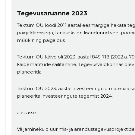
Tegevusaruanne 2023
Tektum OÜ loodi 2011 aastal eesmärgiga hakata t
paigaldamisega, tänaseks on lisandunud veel pöönin
müük ning paigaldus.
Tektum OÜ käive oli 2023. aastal 845 718 (2022.a. 7
käibemahtude säilitamine. Tegevusvaldkonnas olev 
planeerida.
Tektum OÜ 2023. aastal investeeringuid materiaalse
planeerita investeeringute tegemist 2024.
aastasse.
Väljaminekuid uurimis- ja arendustegevusprojektides