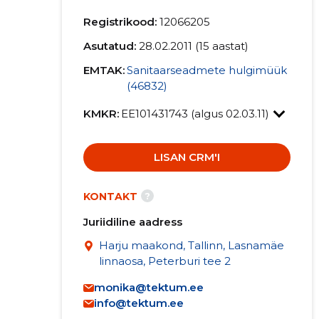
Registrikood:
12066205
Asutatud:
28.02.2011 (15 aastat)
EMTAK:
Sanitaarseadmete hulgimüük
(46832)
KMKR:
EE101431743 (algus 02.03.11)
LISAN CRM'I
?
KONTAKT
Juriidiline aadress
Harju maakond, Tallinn, Lasnamäe
linnaosa, Peterburi tee 2
monika@tektum.ee
info@tektum.ee