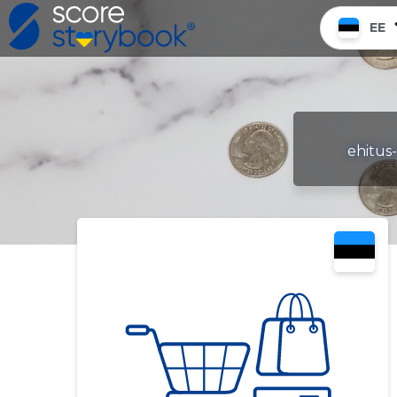
EE
ehitus-