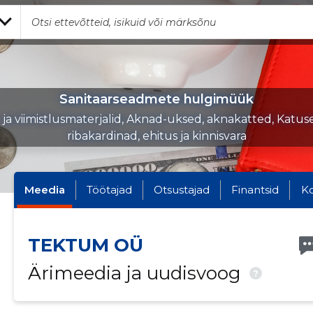
Sanitaarseadmete hulgimüük
 ja viimistlusmaterjalid, Aknad-uksed, aknakatted, Katu
ribakardinad, ehitus ja kinnisvara
Meedia
Töötajad
Otsustajad
Finantsid
K
TEKTUM OÜ
Ärimeedia ja uudisvoog
?