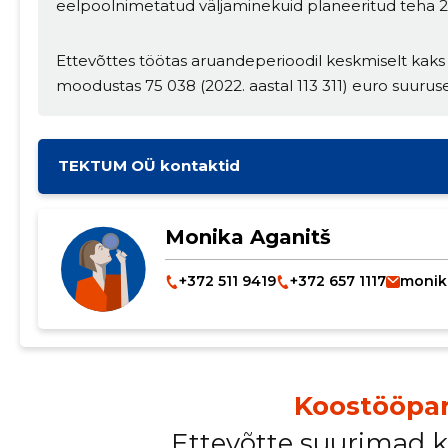
eelpoolnimetatud väljaminekuid planeeritud teha 20
Ettevõttes töötas aruandeperioodil keskmiselt kaks 
moodustas 75 038 (2022. aastal 113 311) euro suuru
TEKTUM OÜ kontaktid
Monika Aganitš
+372 511 9419
+372 657 1117
monik
Koostööpar
Ettevõtte suurimad 