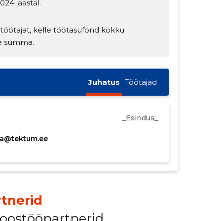
24. aastal.
töötajat, kelle töötasufond kokku
se summa.
Juhatus
Töötajad
_Esindus_
a@tektum.ee
tnerid
koostööpartnerid