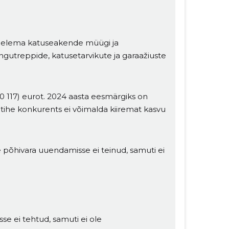
egelema katuseakende müügi ja
gutreppide, katusetarvikute ja garaažiuste
90 117) eurot. 2024 aasta eesmärgiks on
tihe konkurents ei võimalda kiiremat kasvu
 põhivara uuendamisse ei teinud, samuti ei
se ei tehtud, samuti ei ole