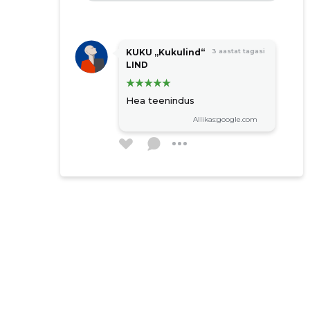
KUKU „Kukulind“
3 aastat tagasi
LIND
Hea teenindus
Allikas:google.com