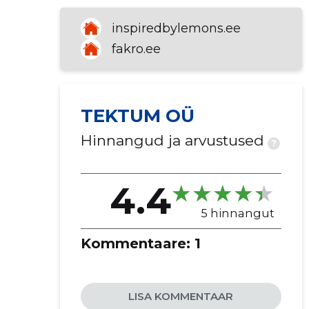
inspiredbylemons.ee
fakro.ee
TEKTUM OÜ
Hinnangud ja arvustused
?
4.4
5 hinnangut
Kommentaare:
1
LISA KOMMENTAAR