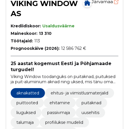
VIKING WINDOW
Järvamaa
AS
Krediidiskoor:
Usaldusväärne
Maineskoor:
13 310
Töötajaid:
113
Prognooskäive (2026):
12 586 762 €
25 aastat kogemust Eesti ja Põhjamaade
turgudel!
Viking Window toodanguks on puitaknad, puituksed
ja puit-alumiinium aknad ning uksed, mis tänu oma
kvaliteetsele materjalile on kauakestvad ja säästlikud.
aknakatted
ehitus- ja viimistlusmaterjalid
puittooted
ehitamine
puitaknad
liuguksed
passiivmaja
uusehitis
talumaja
profiilukse mudelid