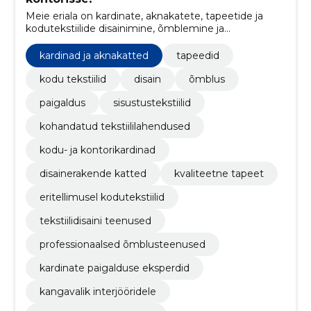
Meie eriala on kardinate, aknakatete, tapeetide ja
kodutekstiilide disainimine, õmblemine ja
paigaldamine.
kardinad ja aknakatted
tapeedid
kodu tekstiilid
disain
õmblus
paigaldus
sisustustekstiilid
kohandatud tekstiililahendused
kodu- ja kontorikardinad
disainerakende katted
kvaliteetne tapeet
eritellimusel kodutekstiilid
tekstiilidisaini teenused
professionaalsed õmblusteenused
kardinate paigalduse eksperdid
kangavalik interjööridele