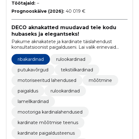
Töötajaid:
–
Prognooskäive (2026):
40 019 €
DECO aknakatted muudavad teie kodu
hubaseks ja elegantseks!
Pakume aknakatete ja kardinate täislahendust
konsultatsioonist paigalduseni. Lai valik erinevaid
aknakatteid ja kardinaid, personaalne lähenemine ja
kvaliteetne teostus.
ribakardinad
rulookardinad
putukavõrgud
tekstiilkardinad
motoriseeritud lahendused
mõõtmine
paigaldus
rulookardinad
lamellkardinad
mootoriga kardinalahendused
kardinate mõõtmise teenus
kardinate paigaldusteenus