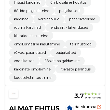
lihtsad kardinad
õmblusalane koolitus
ööside paigaldamine
padjakatted
kardinad
kardinapuud
paneelkardinad
rooma kardinad
eridisain, - lahendused
klientide abistamine
õmblusmasina kasutamine
tellimustööd
rõivad, parandused
padjakatted
voodikatted
õöside paigaldamine
kardinate õmblemine
rõivaste parandus
kodutekstiili tootmine
3.7
9 hinnangut
ALMAT EHITUS
Ida-Virumaa