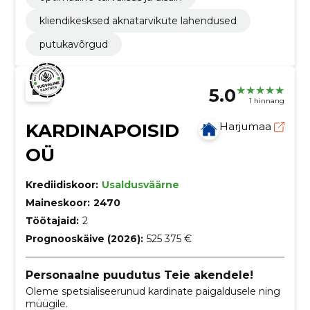
kliendikesksed aknatarvikute lahendused
putukavõrgud
5.0
1 hinnang
KARDINAPOISID
Harjumaa
OÜ
Krediidiskoor:
Usaldusväärne
Maineskoor:
2470
Töötajaid:
2
Prognooskäive (2026):
525 375 €
Personaalne puudutus Teie akendele!
Oleme spetsialiseerunud kardinate paigaldusele ning
müügile.