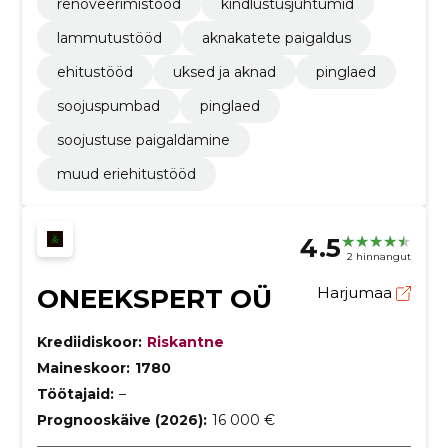
renoveerimistööd
kindlustusjuhtumid
lammutustööd
aknakatete paigaldus
ehitustööd
uksed ja aknad
pinglaed
soojuspumbad
pinglaed
soojustuse paigaldamine
muud eriehitustööd
4.5
2 hinnangut
ONEEKSPERT OÜ
Harjumaa
Krediidiskoor:
Riskantne
Maineskoor:
1780
Töötajaid:
–
Prognooskäive (2026):
16 000 €