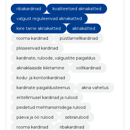
ribakardinad
kvaliteetsed aknakatted
valgust reguleerivad aknakatted
kiire tarne aknakatted
aknakatted
rooma kardinad
püstlamellkardinad
plisseerivad kardinad
kardinate, ruloode, valgustite paigaldus
aknaklaaside kiletamine
voltkardinad
kodu- ja kontorikardinad
kardinate paigaldusteenus
akna vahetus
eritellimusel kardinad ja rulood
peidetud mehhanismidega rulood
päeva ja öö rulood
sebrarulood
rooma kardinad
ribakardinad