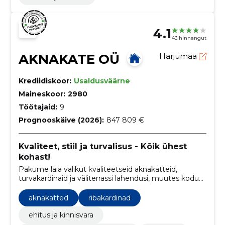
4.1
43 hinnangut
AKNAKATE OÜ
Harjumaa
Krediidiskoor:
Usaldusväärne
Maineskoor:
2980
Töötajaid:
9
Prognooskäive (2026):
847 809 €
Kvaliteet, stiil ja turvalisus - Kõik ühest
kohast!
Pakume laia valikut kvaliteetseid aknakatteid,
turvakardinaid ja väliterrassi lahendusi, muutes kodud
turvalisemaks, mugavamaks ja esteetiliselt
kaunimaks.
aknakatted
ribakardinad
ehitus ja kinnisvara