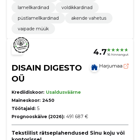
lamellkardinad
voldikkardinad
püstlamellkardinad
akende vahetus
vaipade müük
4.7
16 hinnangut
DISAIN DIGESTO
Harjumaa
OÜ
Krediidiskoor:
Usaldusväärne
Maineskoor:
2450
Töötajaid:
5
Prognooskäive (2026):
491 687 €
Tekstiilist rätseplahendused Sinu koju või
kontorisse!