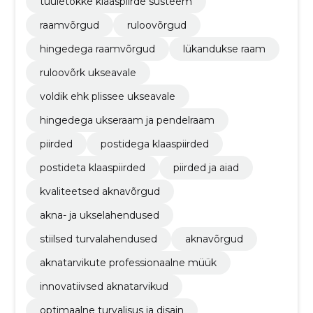
tuuletõkke klaaspiirde süsteem
raamvõrgud
ruloovõrgud
hingedega raamvõrgud
lükandukse raam
ruloovõrk ukseavale
voldik ehk plissee ukseavale
hingedega ukseraam ja pendelraam
piirded
postidega klaaspiirded
postideta klaaspiirded
piirded ja aiad
kvaliteetsed aknavõrgud
akna- ja ukselahendused
stiilsed turvalahendused
aknavõrgud
aknatarvikute professionaalne müük
innovatiivsed aknatarvikud
optimaalne turvalisus ja disain