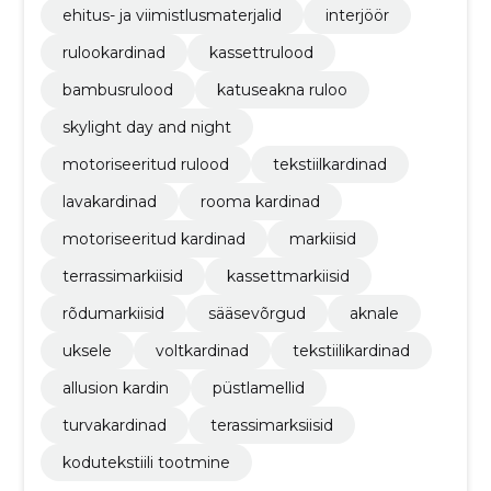
ehitus- ja viimistlusmaterjalid
interjöör
rulookardinad
kassettrulood
bambusrulood
katuseakna ruloo
skylight day and night
motoriseeritud rulood
tekstiilkardinad
lavakardinad
rooma kardinad
motoriseeritud kardinad
markiisid
terrassimarkiisid
kassettmarkiisid
rõdumarkiisid
sääsevõrgud
aknale
uksele
voltkardinad
tekstiilikardinad
allusion kardin
püstlamellid
turvakardinad
terassimarksiisid
kodutekstiili tootmine