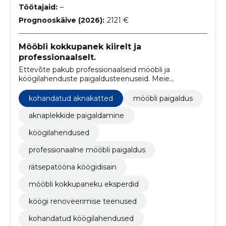
Töötajaid:
–
Prognooskäive (2026):
2121 €
Mööbli kokkupanek kiirelt ja
professionaalselt.
Ettevõte pakub professionaalseid mööbli ja
köögilahenduste paigaldusteenuseid. Meie
meeskond tagab kvaliteetse ja usaldusväärse
teenuse, mis vastab klientide ootustele.
kohandatud aknakatted
mööbli paigaldus
aknaplekkide paigaldamine
köögilahendused
professionaalne mööbli paigaldus
rätsepatööna köögidisain
mööbli kokkupaneku eksperdid
köögi renoveerimise teenused
kohandatud köögilahendused