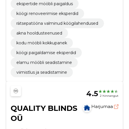
ekspertide mööbli paigaldus
köögi renoveerimise eksperdid
rätsepatööna valminud köögilahendused
akna hooldusteenused
kodu mööbli kokkupanek
köögi paigaldamise eksperdid
elamu mööbli seadistamine
viimistlus ja seadistamine
4.5
2 hinnangut
QUALITY BLINDS
Harjumaa
OÜ