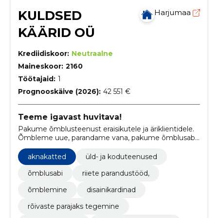
KULDSED
Harjumaa
KÄÄRID OÜ
Krediidiskoor:
Neutraalne
Maineskoor:
2160
Töötajaid:
1
Prognooskäive (2026):
42 551 €
Teeme igavast huvitava!
Pakume õmblusteenust eraisikutele ja äriklientidele.
Õmbleme uue, parandame vana, pakume õmblusabi.
Eelneval kokkuleppel võimalik õmblusmasina
kasutamine.
aknakatted
üld- ja koduteenused
õmblusabi
riiete parandustööd,
õmblemine
disainikardinad
rõivaste parajaks tegemine