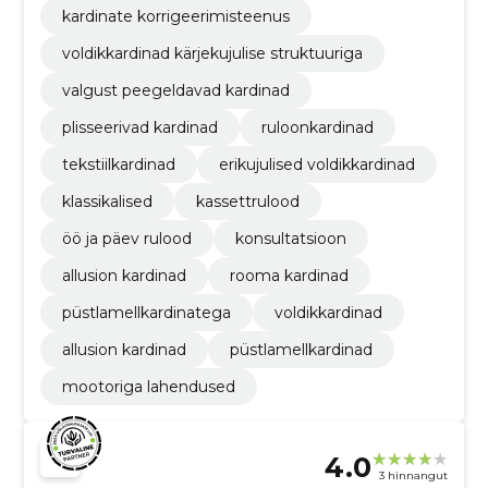
kardinate korrigeerimisteenus
voldikkardinad kärjekujulise struktuuriga
valgust peegeldavad kardinad
plisseerivad kardinad
ruloonkardinad
tekstiilkardinad
erikujulised voldikkardinad
klassikalised
kassettrulood
öö ja päev rulood
konsultatsioon
allusion kardinad
rooma kardinad
püstlamellkardinatega
voldikkardinad
allusion kardinad
püstlamellkardinad
mootoriga lahendused
4.0
3 hinnangut