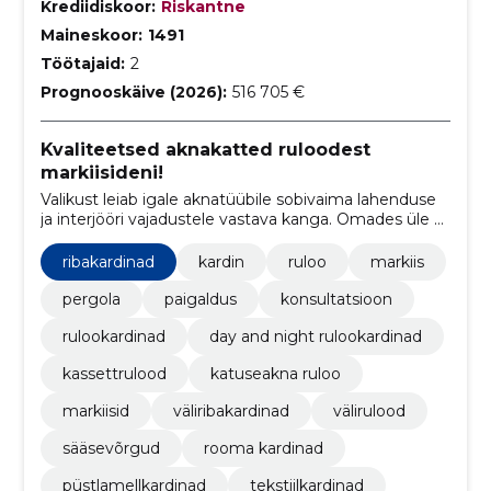
Krediidiskoor:
Riskantne
Maineskoor:
1491
Töötajaid:
2
Prognooskäive (2026):
516 705 €
Kvaliteetsed aknakatted ruloodest
markiisideni!
Valikust leiab igale aknatüübile sobivaima lahenduse
ja interjööri vajadustele vastava kanga. Omades üle 25
aasta kogemust, saame pakkuda parimaid nõuandeid
aknakatete valikul ja paigadusel ning seda mõistliku
ribakardinad
kardin
ruloo
markiis
hinnaga.
pergola
paigaldus
konsultatsioon
rulookardinad
day and night rulookardinad
kassettrulood
katuseakna ruloo
markiisid
väliribakardinad
välirulood
sääsevõrgud
rooma kardinad
püstlamellkardinad
tekstiilkardinad