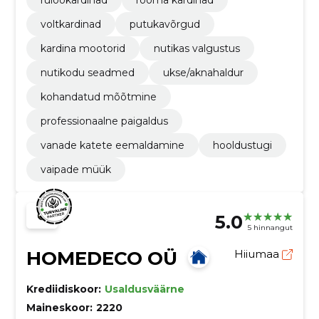
voltkardinad
putukavõrgud
kardina mootorid
nutikas valgustus
nutikodu seadmed
ukse/aknahaldur
kohandatud mõõtmine
professionaalne paigaldus
vanade katete eemaldamine
hooldustugi
vaipade müük
5.0
5 hinnangut
HOMEDECO OÜ
Hiiumaa
Krediidiskoor:
Usaldusväärne
Maineskoor:
2220