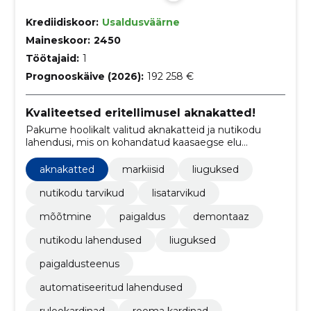
Krediidiskoor:
Usaldusväärne
Maineskoor:
2450
Töötajaid:
1
Prognooskäive (2026):
192 258 €
Kvaliteetsed eritellimusel aknakatted!
Pakume hoolikalt valitud aknakatteid ja nutikodu
lahendusi, mis on kohandatud kaasaegse elu
nõudmistele, ning lisaks pakume ka professionaalset
paigaldusteenust.
aknakatted
markiisid
liuguksed
nutikodu tarvikud
lisatarvikud
mõõtmine
paigaldus
demontaaz
nutikodu lahendused
liuguksed
paigaldusteenus
automatiseeritud lahendused
rulookardinad
rooma kardinad