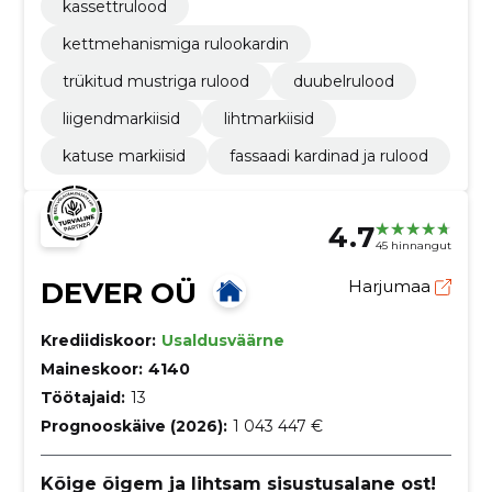
kassettrulood
kettmehanismiga rulookardin
trükitud mustriga rulood
duubelrulood
liigendmarkiisid
lihtmarkiisid
katuse markiisid
fassaadi kardinad ja rulood
4.7
45 hinnangut
DEVER OÜ
Harjumaa
Krediidiskoor:
Usaldusväärne
Maineskoor:
4140
Töötajaid:
13
Prognooskäive (2026):
1 043 447 €
Kõige õigem ja lihtsam sisustusalane ost!