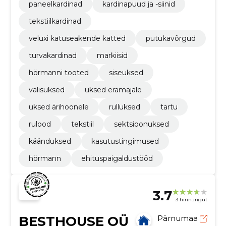
paneelkardinad
kardinapuud ja -siinid
tekstiilkardinad
veluxi katuseakende katted
putukavõrgud
turvakardinad
markiisid
hörmanni tooted
siseuksed
välisuksed
uksed eramajale
uksed ärihoonele
rulluksed
tartu
rulood
tekstiil
sektsioonuksed
käänduksed
kasutustingimused
hörmann
ehituspaigaldustööd
3.7
3 hinnangut
BESTHOUSE OÜ
Pärnumaa