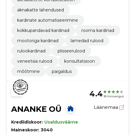
aknakatte lahendused
kardinate automatiseerimine
kokkupandavad kardinad
rooma kardinad
mootoriga kardinad
lamedad rulood
rulookardinad
plisseerulood
veneetsia rulood
konsultatsioon
mõõtmine
paigaldus
4.4
18 hinnangut
ANANKE OÜ
Läänemaa
Krediidiskoor:
Usaldusväärne
Maineskoor:
3040