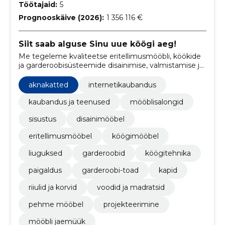
Töötajaid:
5
Prognooskäive (2026):
1 356 116 €
Siit saab alguse Sinu uue köögi aeg!
Me tegeleme kvaliteetse eritellimusmööbli, köökide
ja garderoobisüsteemide disainimise, valmistamise ja
paigaldamisega, pakkudes personaalseid ja
funktsionaalseid sisekujunduslahendusi.
aknakatted
internetikaubandus
kaubandus ja teenused
mööblisalongid
sisustus
disainimööbel
eritellimusmööbel
köögimööbel
liuguksed
garderoobid
köögitehnika
paigaldus
garderoobi-toad
kapid
riiulid ja korvid
voodid ja madratsid
pehme mööbel
projekteerimine
mööbli jaemüük