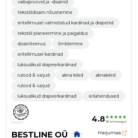
vaibaproovid ja -disainid
tekstiilidisaini nõustamine
eritellimusel valmistatud kardinad ja draperiid
tekstiili planeerimine ja paigaldus
disainiteenus
õmblemine
eritellimusel kardinad
luksuslikud drapeerkardinad
rulood & varjud
akna kiled
aknakiled
rulood & varjud
luksuslikud drapeerkardinad
erilahendused
4.8
18 hinnangut
BESTLINE OÜ
Harjumaa