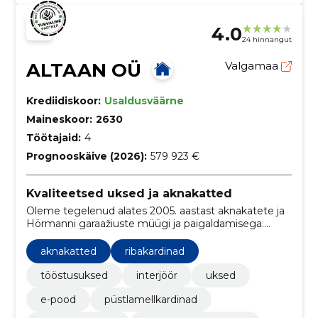
4.0
24 hinnangut
ALTAAN OÜ
Valgamaa
Krediidiskoor:
Usaldusväärne
Maineskoor:
2630
Töötajaid:
4
Prognooskäive (2026):
579 923 €
Kvaliteetsed uksed ja aknakatted
Oleme tegelenud alates 2005. aastast aknakatete ja
Hörmanni garaažiuste müügi ja paigaldamisega.
Pakume ka korteri- ja maja välisuksi.
aknakatted
ribakardinad
tööstusuksed
interjöör
uksed
e-pood
püstlamellkardinad