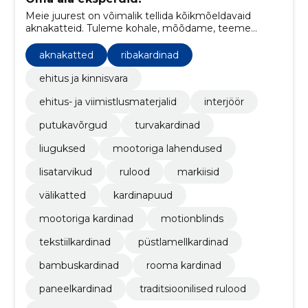
Meie juurest on võimalik tellida kõikmõeldavaid
aknakatteid. Tuleme kohale, mõõdame, teeme
valmis ja paigaldame. Tutvu meie laia tootevalikuga
kas meie kodulehel või külasta meie salonge
aknakatted
ribakardinad
Tallinnas!
ehitus ja kinnisvara
ehitus- ja viimistlusmaterjalid
interjöör
putukavõrgud
turvakardinad
liuguksed
mootoriga lahendused
lisatarvikud
rulood
markiisid
välikatted
kardinapuud
mootoriga kardinad
motionblinds
tekstiilkardinad
püstlamellkardinad
bambuskardinad
rooma kardinad
paneelkardinad
traditsioonilised rulood