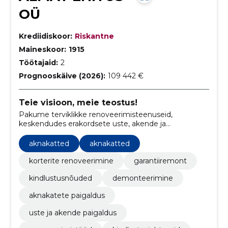
OÜ
Krediidiskoor:
Riskantne
Maineskoor:
1915
Töötajaid:
2
Prognooskäive (2026):
109 442 €
Teie visioon, meie teostus!
Pakume terviklikke renoveerimisteenuseid,
keskendudes erakordsete uste, akende ja
kohandatud aknakatete valmistamisele.
aknakatted
aknakatted
korterite renoveerimine
garantiiremont
kindlustusnõuded
demonteerimine
aknakatete paigaldus
uste ja akende paigaldus