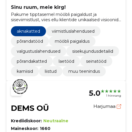
Sinu ruum, meie kirg!
Pakume tipptasemel mööbli paigaldust ja
siseviimistlust, viies ellu klientide unikaalsed visioonid
kvaliteetselt ja professionaalselt.
aknakatted
viimistluslahendused
põrandatööd
mööbli paigaldus
valgustuslahendused
sisekujundusdetailid
põrandakatted
laetööd
seinatööd
karniisid
liistud
muu teenindus
5.0
1 hinnang
DEMS OÜ
Harjumaa
Krediidiskoor:
Neutraalne
Maineskoor:
1660