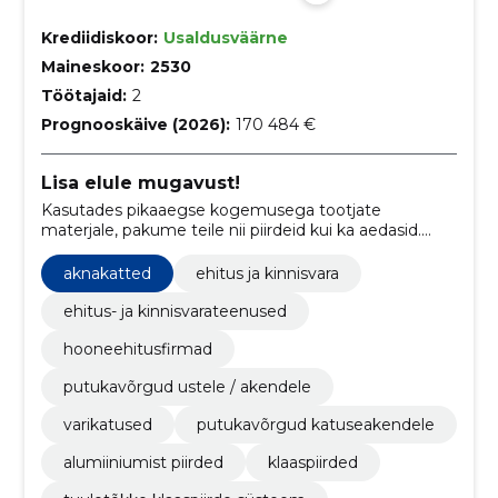
Krediidiskoor:
Usaldusväärne
Maineskoor:
2530
Töötajaid:
2
Prognooskäive (2026):
170 484 €
Lisa elule mugavust!
Kasutades pikaaegse kogemusega tootjate
materjale, pakume teile nii piirdeid kui ka aedasid.
Meilt saab osta valmislahendusi või osasid ise
ehitamiseks. Kaitseks soovimatute putukate eest
aknakatted
ehitus ja kinnisvara
Saksamaa tuntuima putukavõrkude tootja
lahendused.
ehitus- ja kinnisvarateenused
hooneehitusfirmad
putukavõrgud ustele / akendele
varikatused
putukavõrgud katuseakendele
alumiiniumist piirded
klaaspiirded