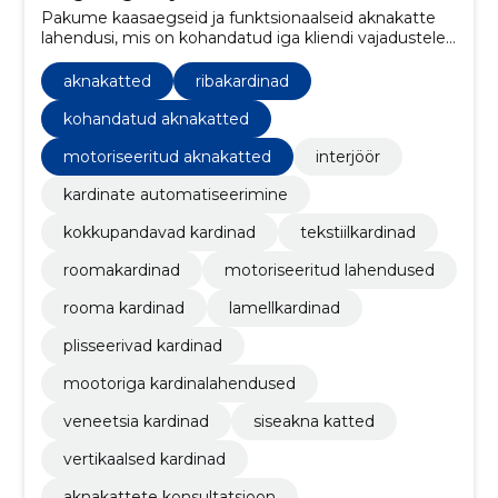
Pakume kaasaegseid ja funktsionaalseid aknakatte
lahendusi, mis on kohandatud iga kliendi vajadustele.
Meie teenus hõlmab kõike alates konsultatsioonist ja
mõõtmisest kuni professionaalse paigalduse ja
aknakatted
ribakardinad
hoolduseni.
kohandatud aknakatted
motoriseeritud aknakatted
interjöör
kardinate automatiseerimine
kokkupandavad kardinad
tekstiilkardinad
roomakardinad
motoriseeritud lahendused
rooma kardinad
lamellkardinad
plisseerivad kardinad
mootoriga kardinalahendused
veneetsia kardinad
siseakna katted
vertikaalsed kardinad
aknakattete konsultatsioon