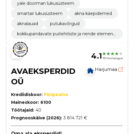
yale doorman lukusüsteem
smartair lukusüsteem
akna käepidemed
aknalauad
putukavõrgud
kokkupandavate puitehitiste ja nende elementi
de tootmine
4.1
19 hinnangut
AVAEKSPERDID
Harjumaa
OÜ
Krediidiskoor:
Piiripealne
Maineskoor:
6100
Töötajaid:
40
Prognooskäive (2026):
3 814 721 €
Oma ala eksperdid!