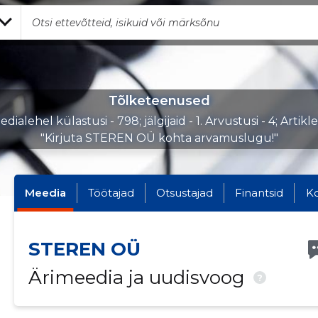
Tõlketeenused
dialehel külastusi - 798; jälgijaid - 1. Arvustusi - 4; Artikl
"Kirjuta STEREN OÜ kohta arvamuslugu!"
Meedia
Töötajad
Otsustajad
Finantsid
K
STEREN OÜ
Ärimeedia ja uudisvoog
?