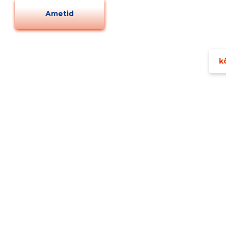
Ametid
MUUDA
kõ