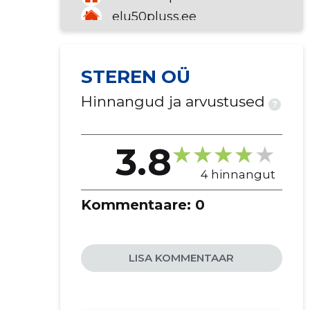
elu50pluss.ee
life50plus.ee
sosinad.ee
STEREN OÜ
Hinnangud ja arvustused
?
3.8
4 hinnangut
Kommentaare:
0
LISA KOMMENTAAR