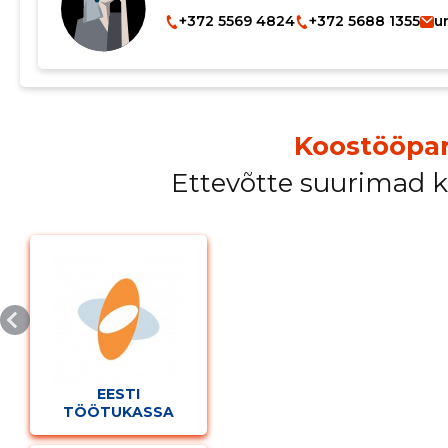
+372 5569 4824
+372 5688 1355
u
Koostööpar
Ettevõtte suurimad 
Muuda pildi kirjeldust
EESTI
TÖÖTUKASSA