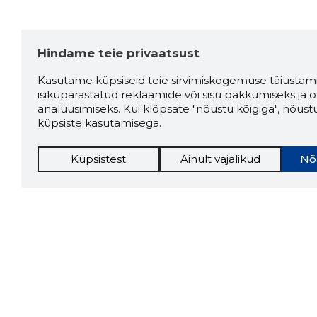
Hindame teie privaatsust
Kasutame küpsiseid teie sirvimiskogemuse täiustami
isikupärastatud reklaamide või sisu pakkumiseks ja o
analüüsimiseks. Kui klõpsate "nõustu kõigiga", nõust
küpsiste kasutamisega.
Küpsistest
Ainult vajalikud
Nõ