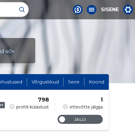
SISENE
eid 40+
ohustused
Võrgustikud
Seire
Koond
798
1
?
?
profiili külastust
ettevõtte jälgija
JÄLGI