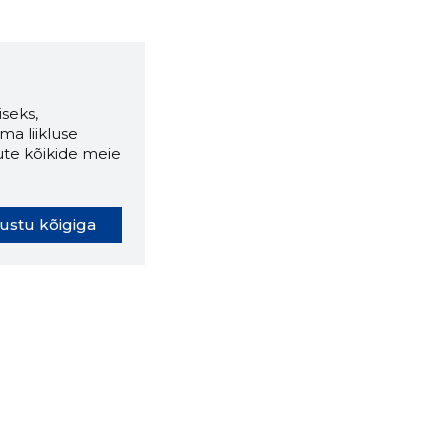
seks,
ma liikluse
ute kõikide meie
ustu kõigiga