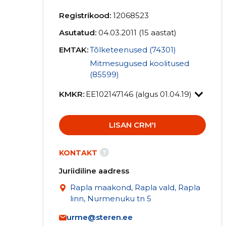
Registrikood:
12068523
Asutatud:
04.03.2011 (15 aastat)
EMTAK:
Tõlketeenused (74301)
Mitmesugused koolitused
(85599)
KMKR:
EE102147146 (algus 01.04.19)
LISAN CRM'I
?
KONTAKT
Juriidiline aadress
Rapla maakond, Rapla vald, Rapla
linn, Nurmenuku tn 5
urme@steren.ee