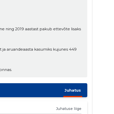
e ning 2019 aastast pakub ettevõte lisaks
t ja aruandeaasta kasumiks kujunes 449
onnas.
Juhatus
Juhatuse liige