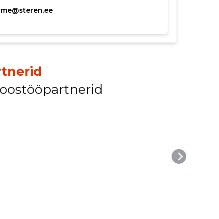
rme@steren.ee
tnerid
koostööpartnerid