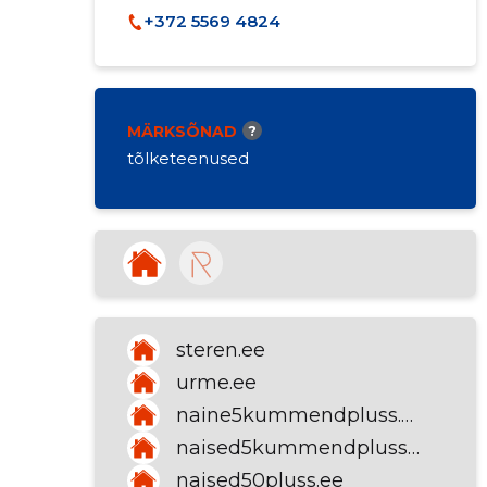
+372 5569 4824
MÄRKSÕNAD
?
tõlketeenused
steren.ee
urme.ee
naine5kummendpluss.ee
naised5kummendpluss.ee
naised50pluss.ee