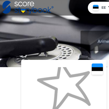
EE
Ärimee