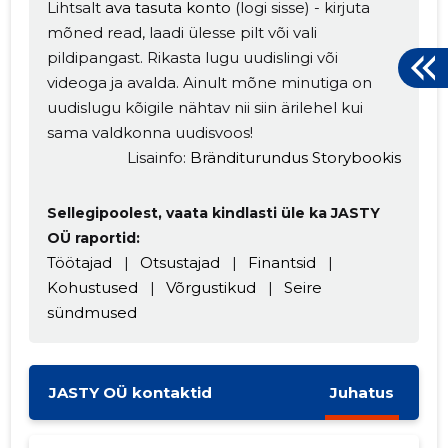
Lihtsalt
ava tasuta konto
(logi sisse) - kirjuta
mõned read, laadi ülesse pilt või vali
pildipangast. Rikasta lugu uudislingi või
videoga ja avalda. Ainult mõne minutiga on
uudislugu kõigile nähtav nii siin ärilehel kui
sama valdkonna uudisvoos!
Lisainfo:
Bränditurundus Storybookis
Sellegipoolest, vaata kindlasti üle ka JASTY
OÜ raportid:
Töötajad
|
Otsustajad
|
Finantsid
|
Kohustused
|
Võrgustikud
|
Seire
sündmused
JASTY OÜ kontaktid
Juhatus