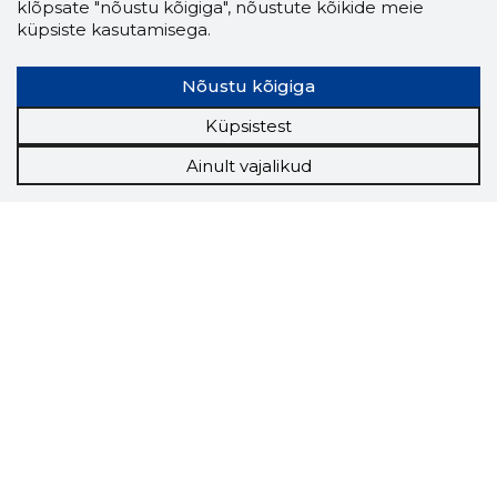
klõpsate "nõustu kõigiga", nõustute kõikide meie
küpsiste kasutamisega.
Nõustu kõigiga
Küpsistest
Ainult vajalikud
Storybook