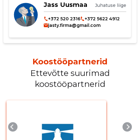
Jass Uusmaa
Juhatuse liige
+372 520 2316
+372 5622 4912
jasty.firma@gmail.com
Muuda pildi
Koostööpartnerid
kirjeldust
Ettevõtte suurimad
koostööpartnerid
MUUDA