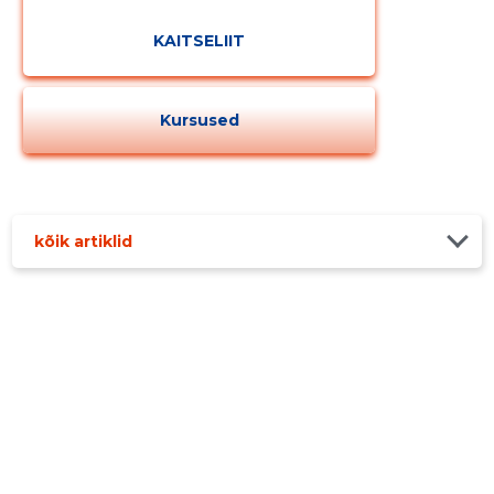
KAITSELIIT
Kursused
kõik artiklid