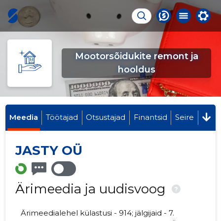
Mootorsõidukite remont ja
hooldus
Meedia
Töötajad
Otsustajad
Finantsid
Seire
JASTY OÜ
Ärimeedia ja uudisvoog
?
Ärimeedialehel külastusi - 914; jälgijaid - 7.