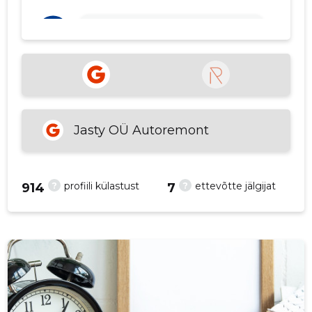
p
Ivar Faifruk
4 aastat tagasi
Allikas:google.com
VAATA ROHKEM
Jasty OÜ Autoremont
?
?
profiili külastust
ettevõtte jälgijat
914
7