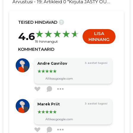
Arvustusi - 19; Artikleid 0 "Kirjuta JASTY OÜ
kohta arvamuslugu!"
TEISED HINDAVAD
?
7
4.6
LISA
HINNANG
19 hinnangut
KOMMENTAARID
Andre Gavrilov
3 aastat tagasi
Allikas:google.com
Marek Priit
3 aastat tagasi
Allikas:google.com