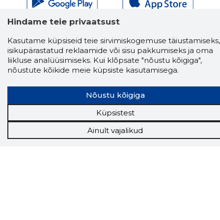
Hindame teie privaatsust
Näed helistaja tausta!
Storybooki Äpp toob
Sinuni
OTSEKONTAKTID
400 000 Eesti
Kasutame küpsiseid teie sirvimiskogemuse täiustamiseks,
ettevõtte ja isikute kohta (juhid, ametnikud).
Andmed on rikastatud maksevõime ja
isikupärastatud reklaamide või sisu pakkumiseks ja oma
finantsinfoga.
liikluse analüüsimiseks. Kui klõpsate "nõustu kõigiga",
nõustute kõikide meie küpsiste kasutamisega.
Nõustu kõigiga
Tööriistad
Küpsistest
Sooduspakkumised
Hanked
Ainult vajalikud
Tööturg
Sihtkliendid
Rakendused
Lisavõimalused
Inforegister
Krediidihaldus
Raportid
Müügihaldus CRM