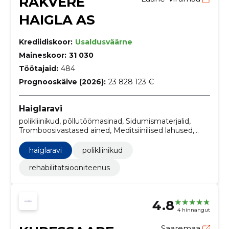
RAKVERE
HAIGLA AS
Krediidiskoor:
Usaldusväärne
Maineskoor:
31 030
Töötajaid:
484
Prognooskäive (2026):
23 828 123 €
Haiglaravi
polikliinikud, põllutöömasinad, Sidumismaterjalid,
Tromboosivastased ained, Meditsiinilised lahused,
Hamba- või suuhügieenitooted, Projekti ja kavandi
ettevalmistus, maksumuse hindamine, ehituse
haiglaravi
polikliinikud
järelevalve teenused, Operatsioonisaali seadmed,
Kõik muud mitteravitooted
rehabilitatsiooniteenus
4.8
4 hinnangut
Saaremaa