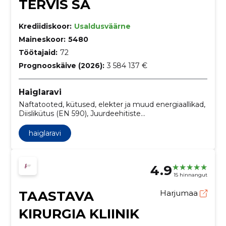
TERVIS SA
Krediidiskoor:
Usaldusväärne
Maineskoor:
5480
Töötajaid:
72
Prognooskäive (2026):
3 584 137 €
Haiglaravi
Naftatooted, kütused, elekter ja muud energiaallikad,
Diislikütus (EN 590), Juurdeehitiste
arhitektuuriteenused, Projektijuhtimisteenused,
v.a ehitus, Salvestussüsteemid ja uuringute seadmed,
haiglaravi
tehnilise disaini teenused, Radiograafiaseadmed,
arhitektuuri projekteerimisteenused, Universaalid,
Angiograafiakabinet
4.9
15 hinnangut
TAASTAVA
Harjumaa
KIRURGIA KLIINIK