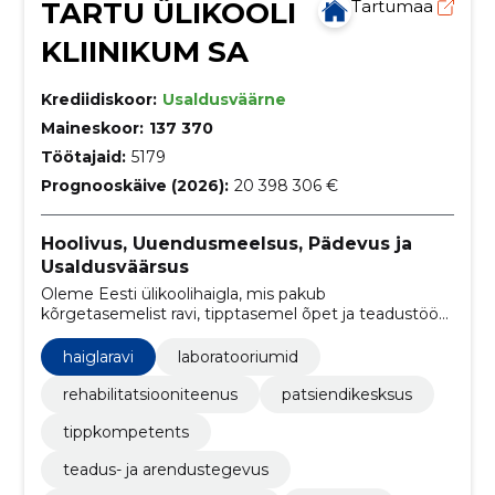
TARTU ÜLIKOOLI
Tartumaa
KLIINIKUM SA
Krediidiskoor:
Usaldusväärne
Maineskoor:
137 370
Töötajaid:
5179
Prognooskäive (2026):
20 398 306 €
Hoolivus, Uuendusmeelsus, Pädevus ja
Usaldusväärsus
Oleme Eesti ülikoolihaigla, mis pakub
kõrgetasemelist ravi, tipptasemel õpet ja teadustööd,
muutes patsientide elud tervemaks ja paremaks
haiglaravi
laboratooriumid
rehabilitatsiooniteenus
patsiendikesksus
tippkompetents
teadus- ja arendustegevus