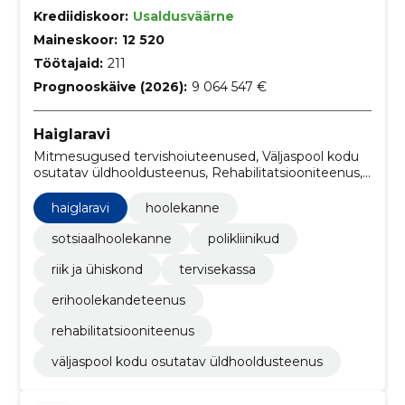
Krediidiskoor:
Usaldusväärne
Maineskoor:
12 520
Töötajaid:
211
Prognooskäive (2026):
9 064 547 €
Haiglaravi
Mitmesugused tervishoiuteenused, Väljaspool kodu
osutatav üldhooldusteenus, Rehabilitatsiooniteenus,
Erihoolekandeteenus, Röntgenoloogiaseadmed,
Meditsiiniseadmed, Sõiduautod, Mitmesugused
haiglaravi
hoolekanne
meditsiiniseadmed ja tooted, Ehitiste
arhitektuuriteenused, Kliinikute ehitustööd
sotsiaalhoolekanne
polikliinikud
riik ja ühiskond
tervisekassa
erihoolekandeteenus
rehabilitatsiooniteenus
väljaspool kodu osutatav üldhooldusteenus