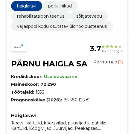
seonduvad tooted, Kartulid ja kartulitooted, Värsked
haiglaravi
polikliinikud
või külmutatud köögiviljad, Piimatooted,
Mitmesugused toiduained, Leivatooted, värsked
rehabilitatsiooniteenus
sõitjatevedu
valikpagaritooted ja koogid
väljaspool kodu osutatav üldhooldusteenus
3.7
103 hinnangut
PÄRNU HAIGLA SA
Pärnumaa
Krediidiskoor:
Usaldusväärne
Maineskoor:
72 290
Töötajaid:
1556
Prognooskäive (2026):
85 586 125 €
Haiglaravi
Teravili, kartulid, köögiviljad, puuviljad ja pähklid,
Kartulid, Köögiviljad, Juurviljad, Peakapsas,
Naftatooted, kütused, elekter ja muud energiaallikad,