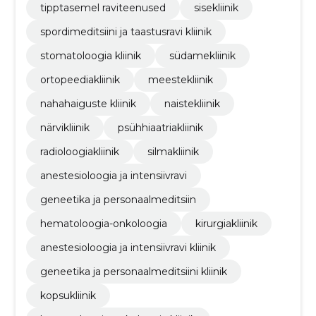
tipptasemel raviteenused
sisekliinik
spordimeditsiini ja taastusravi kliinik
stomatoloogia kliinik
südamekliinik
ortopeediakliinik
meestekliinik
nahahaiguste kliinik
naistekliinik
närvikliinik
psühhiaatriakliinik
radioloogiakliinik
silmakliinik
anestesioloogia ja intensiivravi
geneetika ja personaalmeditsiin
hematoloogia-onkoloogia
kirurgiakliinik
anestesioloogia ja intensiivravi kliinik
geneetika ja personaalmeditsiini kliinik
kopsukliinik