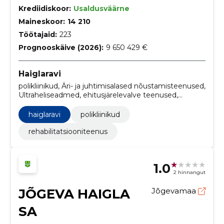
Krediidiskoor:
Usaldusväärne
Maineskoor:
14 210
Töötajaid:
223
Prognooskäive (2026):
9 650 429 €
Haiglaravi
polikliinikud, Äri- ja juhtimisalased nõustamisteenused,
Ultraheliseadmed, ehitusjärelevalve teenused,
Operatsioonitehnika, Ehitiste või nende osade
ehitustööd ja tsiviilehitustööd, Arhitektuuri-, insener-
haiglaravi
polikliinikud
tehnilise projekteerimise ja planeerimisteenused,
Pesupesemis- ja kuivpuhastusteenused, Mööbel,
rehabilitatsiooniteenus
Meditsiiniline mööbel
1.0
2 hinnangut
JÕGEVA HAIGLA
Jõgevamaa
SA