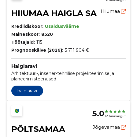
HIIUMAA HAIGLA SA
Hiiumaa
Krediidiskoor:
Usaldusväärne
Maineskoor:
8520
Töötajaid:
115
Prognooskäive (2026):
5 711 904 €
Haiglaravi
Arhitektuuri-, insener-tehnilise projekteerimise ja
planeerimisteenused
haiglaravi
5.0
12 hinnangut
PÕLTSAMAA
Jõgevamaa