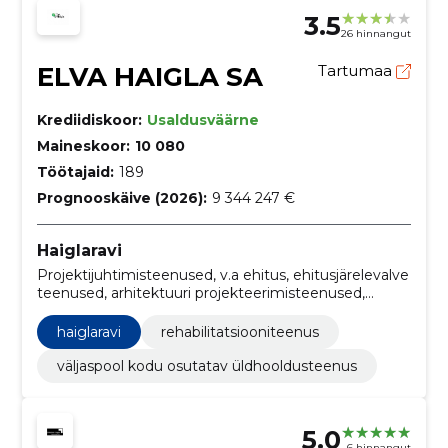
3.5
26 hinnangut
ELVA HAIGLA SA
Tartumaa
Krediidiskoor:
Usaldusväärne
Maineskoor:
10 080
Töötajaid:
189
Prognooskäive (2026):
9 344 247 €
Haiglaravi
Projektijuhtimisteenused, v.a ehitus, ehitusjärelevalve
teenused, arhitektuuri projekteerimisteenused,
Haiglarajatiste ehitustööd, Tervishoiuga seotud
hoonete ehitustööd, Rehabilitatsiooniteenus,
haiglaravi
rehabilitatsiooniteenus
Väljaspool kodu osutatav üldhooldusteenus
väljaspool kodu osutatav üldhooldusteenus
5.0
6 hinnangut