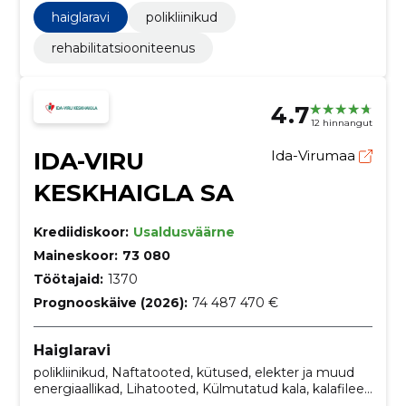
Hapnikumask, Ultrahelidiagnostikaseadmed,
haiglaravi
polikliinikud
Sidumismaterjalid
rehabilitatsiooniteenus
4.7
12 hinnangut
IDA-VIRU
Ida-Virumaa
KESKHAIGLA SA
Krediidiskoor:
Usaldusväärne
Maineskoor:
73 080
Töötajaid:
1370
Prognooskäive (2026):
74 487 470 €
Haiglaravi
polikliinikud, Naftatooted, kütused, elekter ja muud
energiaallikad, Lihatooted, Külmutatud kala, kalafileed
ja muu kalaliha, Puuviljad, köögiviljad ja nendega