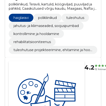
polikliinikud, Teravili, kartulid, köögiviljad, puuviljad ja
pähklid, Gaaskütused võrgu kaudu, Maagaas, Nafta ja
destillaadid, Kütteõlid, Kaugküte, Radioaktiivsed
materjalid, Toiduained, joogid ja tubakas ja seonduvad
haiglaravi
polikliinikud
tuleohutus
tooted, Liha
jahutus- ja kliimaseaded, soojuspumbad
kontrollimine ja hooldamine
rehabilitatsiooniteenus
tuleohutuse projekteerimine, ehitamine ja hool
damine
4.2
12 hinna