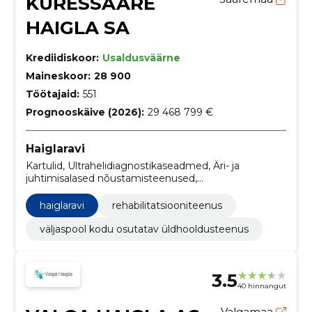
KURESSAARE
HAIGLA SA
Krediidiskoor:
Usaldusväärne
Maineskoor:
28 900
Töötajaid:
551
Prognooskäive (2026):
29 468 799 €
Haiglaravi
Kartulid, Ultrahelidiagnostikaseadmed, Äri- ja
juhtimisalased nõustamisteenused,
Operatsioonilauad, Tualettpaber, taskurätikud,
käterätikud ja salvrätikud, hoone viimistlustööd,
haiglaravi
rehabilitatsiooniteenus
Kiirabiautod, Tomograafiaseadmed, Ultraheliseadmed,
Uste paigaldamine
väljaspool kodu osutatav üldhooldusteenus
3.5
40 hinnangut
Valgamaa