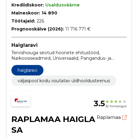
Krediidiskoor:
Usaldusväärne
Maineskoor:
14 890
Töötajaid:
226
Prognooskäive (2026):
11 716 771 €
Haiglaravi
Tervishoiuga seotud hoonete ehitustööd,
Narkoosiseadmed, Universaalid, Pangandus- ja
investeerimisteenused, Mitmesugused
meditsiiniseadmed ja tooted, Sõiduautod,
haiglaravi
Arvutiseadmed ja nende tarvikud, Väljaspool kodu
osutatav üldhooldusteenus, Endoskoobid, Minibussid
väljaspool kodu osutatav üldhooldusteenus
3.5
32 hinnangut
RAPLAMAA HAIGLA
Raplamaa
SA