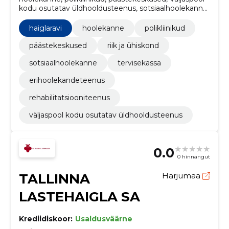
kodu osutatav üldhooldusteenus, sotsiaalhoolekanne,
Tervisekassa, Lihatooted, Konserveeritud kala ning
muu töödeldud või säilitatud kala, Puuviljad,
haiglaravi
hoolekanne
polikliinikud
köögiviljad ja nendega seonduvad tooted, Kartulid ja
kartulitooted
päästekeskused
riik ja ühiskond
sotsiaalhoolekanne
tervisekassa
erihoolekandeteenus
rehabilitatsiooniteenus
väljaspool kodu osutatav üldhooldusteenus
0.0
0 hinnangut
TALLINNA
Harjumaa
LASTEHAIGLA SA
Krediidiskoor:
Usaldusväärne