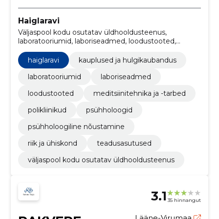
Haiglaravi
Väljaspool kodu osutatav üldhooldusteenus,
laboratooriumid, laboriseadmed, loodustooted,
meditsiinitehnika ja -tarbed, polikliinikud,
psühholoogid, psühholoogiline nõustamine, Vorstiliha
haiglaravi
kauplused ja hulgikaubandus
tooted, teadusasutused
laboratooriumid
laboriseadmed
loodustooted
meditsiinitehnika ja -tarbed
polikliinikud
psühholoogid
psühholoogiline nõustamine
riik ja ühiskond
teadusasutused
väljaspool kodu osutatav üldhooldusteenus
3.1
35 hinnangut
Lääne-Virumaa