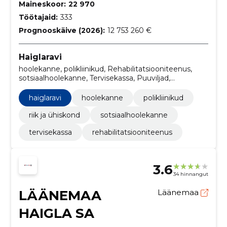
Maineskoor:
22 970
Töötajaid:
333
Prognooskäive (2026):
12 753 260 €
Haiglaravi
hoolekanne, polikliinikud, Rehabilitatsiooniteenus,
sotsiaalhoolekanne, Tervisekassa, Puuviljad,
köögiviljad ja nendega seonduvad tooted,
Piimatooted, Mitmesugused toiduained,
haiglaravi
hoolekanne
polikliinikud
Ultrahelidiagnostikaseadmed, Kätepuhastusvahendid
riik ja ühiskond
sotsiaalhoolekanne
tervisekassa
rehabilitatsiooniteenus
3.6
34 hinnangut
LÄÄNEMAA
Läänemaa
HAIGLA SA