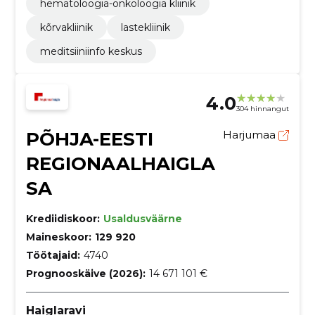
hematoloogia-onkoloogia kliinik
kõrvakliinik
lastekliinik
meditsiiniinfo keskus
4.0
304 hinnangut
PÕHJA-EESTI
Harjumaa
REGIONAALHAIGLA
SA
Krediidiskoor:
Usaldusväärne
Maineskoor:
129 920
Töötajaid:
4740
Prognooskäive (2026):
14 671 101 €
Haiglaravi