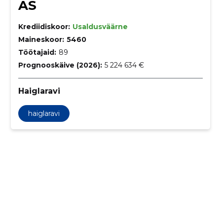
AS
Krediidiskoor:
Usaldusväärne
Maineskoor:
5460
Töötajaid:
89
Prognooskäive (2026):
5 224 634 €
Haiglaravi
haiglaravi