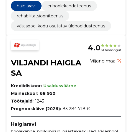
Veiseliha, Sealiha, Lihatooted, Vorstid
haiglaravi
erihoolekandeteenus
rehabilitatsiooniteenus
väljaspool kodu osutatav üldhooldusteenus
4.0
41 hinnangut
VILJANDI HAIGLA
Viljandimaa
SA
Krediidiskoor:
Usaldusväärne
Maineskoor:
68 950
Töötajaid:
1243
Prognooskäive (2026):
83 284 718 €
Haiglaravi
hoolekanne, polikliinikud, päästekeskused, Väljaspool