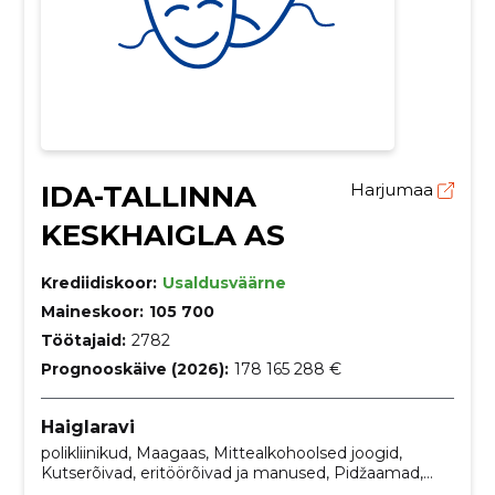
IDA-TALLINNA
Harjumaa
KESKHAIGLA AS
Krediidiskoor:
Usaldusväärne
Maineskoor:
105 700
Töötajaid:
2782
Prognooskäive (2026):
178 165 288 €
Haiglaravi
polikliinikud, Maagaas, Mittealkohoolsed joogid,
Kutserõivad, eritöörõivad ja manused, Pidžaamad,
Naiste öösärgid, ortopeedilised tarvikud,