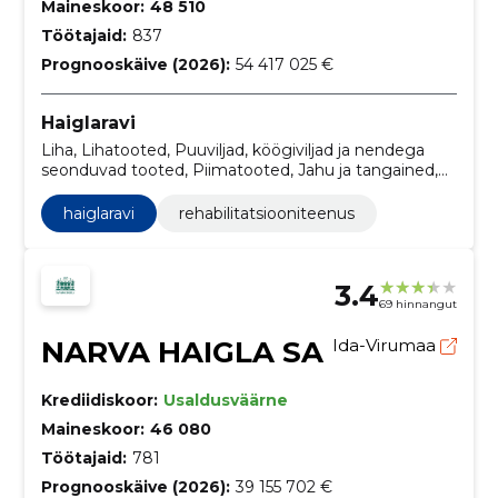
Maineskoor:
48 510
Töötajaid:
837
Prognooskäive (2026):
54 417 025 €
Haiglaravi
Liha, Lihatooted, Puuviljad, köögiviljad ja nendega
seonduvad tooted, Piimatooted, Jahu ja tangained,
Pagaritooted, Valikpagaritooted, Serverid, Kohaliku
arvutivõrgu teenused, Monitorid
haiglaravi
rehabilitatsiooniteenus
3.4
69 hinnangut
NARVA HAIGLA SA
Ida-Virumaa
Krediidiskoor:
Usaldusväärne
Maineskoor:
46 080
Töötajaid:
781
Prognooskäive (2026):
39 155 702 €