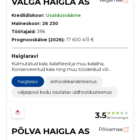
VALGA HAIGLA AS
Krediidiskoor:
Usaldusväärne
Maineskoor:
26 230
Töötajaid:
396
Prognooskäive (2026):
17 600 413 €
Haiglaravi
Külmutatud kala, kalafileed ja muu kalaliha,
Konserveeritud kala ning muu töödeldud või
säilitatud kala, Puuviljad, köögiviljad ja nendega
seonduvad tooted, Külmutatud köögiviljad,
haiglaravi
erihoolekandeteenus
Piimatooted, Mitmesugused toiduained,
Leivatooted, värsked valikpagaritooted ja koogid,
väljaspool kodu osutatav üldhooldusteenus
Uurimis- ja arendustöö nõustamisteenused,
Finantsliisinguteenused, Piksekaitse paigaldamine
3.5
28 hinnangut
PÕLVA HAIGLA AS
Põlvamaa