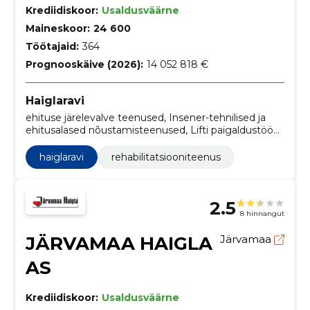
Krediidiskoor:
Usaldusväärne
Maineskoor:
24 600
Töötajaid:
364
Prognooskäive (2026):
14 052 818 €
Haiglaravi
ehituse järelevalve teenused, Insener-tehnilised ja
ehitusalased nõustamisteenused, Lifti paigaldustööd,
Projektijuhtimisteenused, v.a ehitus, Arendustöö
nõustamisteenused, Arhitektuuri-, insener-tehnilise
haiglaravi
rehabilitatsiooniteenus
projekteerimise ja planeerimisteenused,
Haiglarajatiste ehitustööd, Tervishoiuga seotud
hoonete ehitustööd, Rehabilitatsiooniteenus
2.5
8 hinnangut
JÄRVAMAA HAIGLA
Järvamaa
AS
Krediidiskoor:
Usaldusväärne