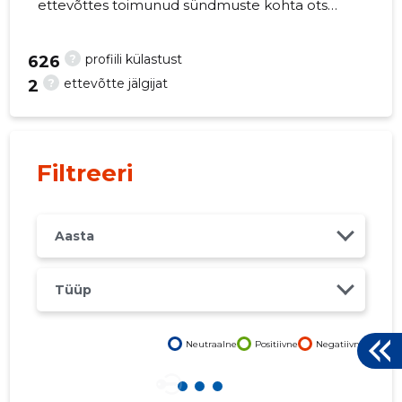
ettevõttes toimunud sündmuste kohta otse
oma mobiili, veebi või emailile. Õiged otsused
õigel ajal!
?
profiili külastust
626
?
ettevõtte jälgijat
2
1
Filtreeri
Aasta
Tüüp
Neutraalne
Positiivne
Negatiivne