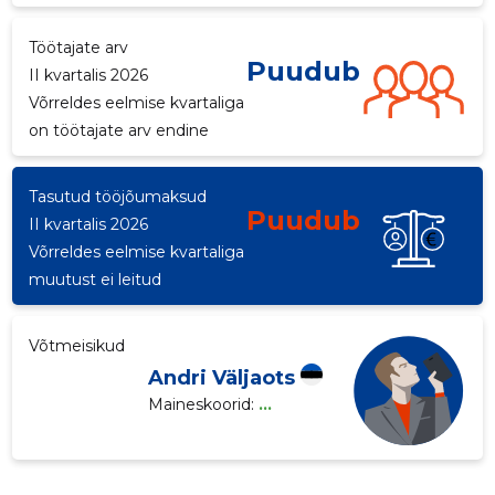
p
Töötajate arv
Puudub
II kvartalis 2026
Võrreldes eelmise kvartaliga
on töötajate arv endine
Tasutud tööjõumaksud
Puudub
II kvartalis 2026
Võrreldes eelmise kvartaliga
muutust ei leitud
Võtmeisikud
Andri Väljaots
Maineskoorid:
...