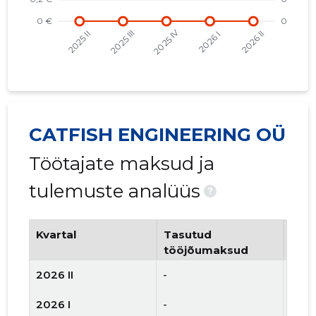
CATFISH ENGINEERING OÜ
Töötajate maksud ja
tulemuste analüüs
?
Kvartal
Tasutud
Tööt
tööjõumaksud
arv
2026 II
-
-
2026 I
-
-