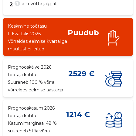
?
ettevõtte jälgijat
2
Keskmine töötasu
Puudub
1
II kvartalis 2026
Võrreldes eelmise kvartaliga
muutust ei leitud
Prognooskäive 2026
2529 €
töötaja kohta
Suureneb 100 % võrra
võrreldes eelmise aastaga
Prognooskasum 2026
1214 €
töötaja kohta
Kasumimarginaal 48 %
suureneb 51 % võrra