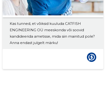
2017 IV
-
-
2017 III
-
-
Kas tunned, et võiksid kuuluda CATFISH
2017 II
-
-
ENGINEERING OÜ meeskonda või soovid
2017 I
-
-
kandideerida ametisse, mida siin mainitud pole?
Anna endast julgelt märku!
2016 IV
-
-
2016 III
-
-
2016 II
-
-
2016 I
-
-
2015 IV
-
-
2015 III
-
-
2015 II
-
-