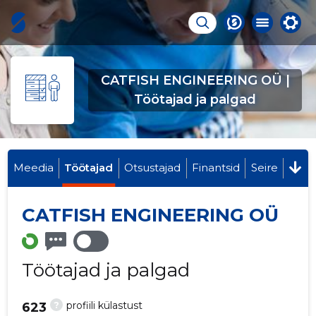
CATFISH ENGINEERING OÜ |
Töötajad ja palgad
Meedia
Töötajad
Otsustajad
Finantsid
Seire
CATFISH ENGINEERING OÜ
Töötajad ja palgad
?
profiili külastust
623