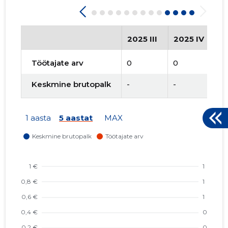
2025 III
2025 IV
2
Töötajate arv
0
0
0
Keskmine brutopalk
-
-
-
1 aasta
5 aastat
MAX