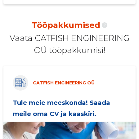
2020 III
-
-
2020 II
-
-
Tööpakkumised
?
2020 I
-
-
Vaata CATFISH ENGINEERING
2019 IV
-
-
OÜ tööpakkumisi!
2019 III
-
-
2019 II
-
-
2019 I
-
-
CATFISH ENGINEERING OÜ
2018 IV
-
-
Tule meie meeskonda! Saada
2018 III
-
-
meile oma CV ja kaaskiri.
2018 II
-
-
2018 I
-
-