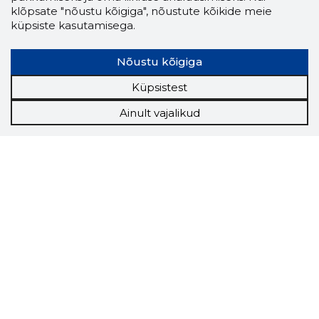
klõpsate "nõustu kõigiga", nõustute kõikide meie
küpsiste kasutamisega.
Nõustu kõigiga
Küpsistest
Ainult vajalikud
Storybook