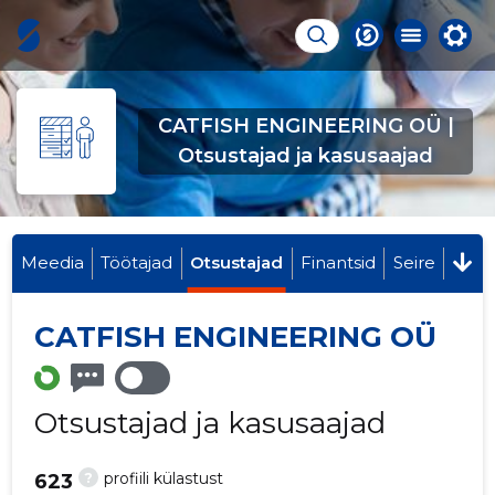
CATFISH ENGINEERING OÜ |
Otsustajad ja kasusaajad
Meedia
Töötajad
Otsustajad
Finantsid
Seire
CATFISH ENGINEERING OÜ
Otsustajad ja kasusaajad
?
profiili külastust
623