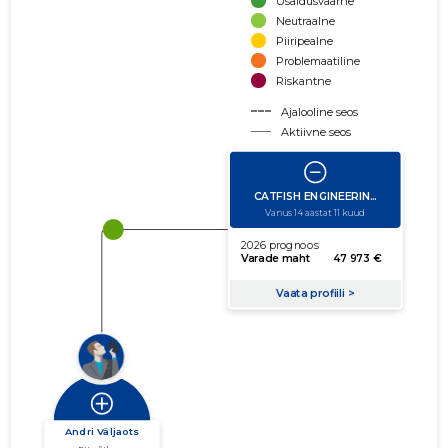
Usaldusväärne
Neutraalne
Piiripealne
Problemaatiline
Riskantne
Ajalooline seos
Aktiivne seos
käibe suurus
võla suurus
Seoste laiendamine