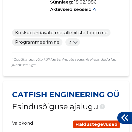
Sünniaeg:
18.02.1986
Aktiivseid seoseid
4
Kokkupandavate metallehitiste tootmine
Programmeerimine
2
*Osaühingut võib kõikide tehingute tegemisel esindada iga
juhatuse liige.
CATFISH ENGINEERING OÜ
Esindusõiguse ajalugu
?
Valdkond
Haldustegevused