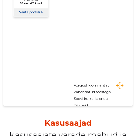
Võrgustik on nähtav
vähendatud seostega
Soovi korral laienda
lõimesid
Kasusaajad
Kasusaajate varade mahud ja