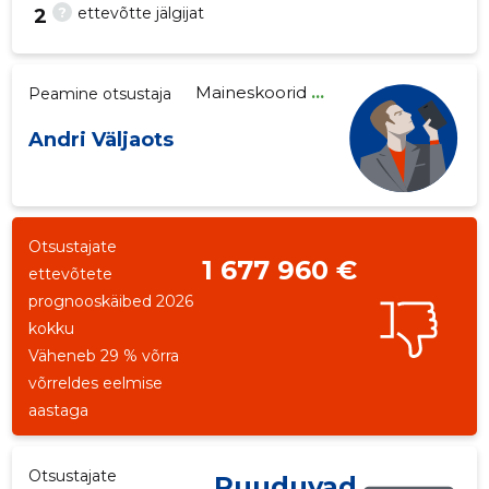
?
ettevõtte jälgijat
2
Maineskoorid
...
Peamine otsustaja
1
Andri Väljaots
Otsustajate
1 677 960 €
ettevõtete
prognooskäibed 2026
kokku
Väheneb 29 % võrra
võrreldes eelmise
aastaga
Otsustajate
Puuduvad