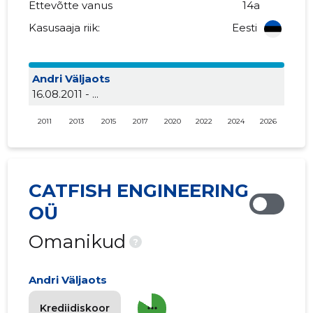
Ettevõtte vanus
14a
Kasusaaja riik:
Eesti
Andri Väljaots
16.08.2011 - ...
2011
2013
2015
2017
2020
2022
2024
2026
CATFISH ENGINEERING
OÜ
Omanikud
?
Andri Väljaots
more_horiz
Krediidiskoor