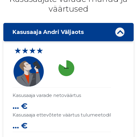
väärtused
Kasusaaja Andri Väljaots
★★★★
more_horiz
Kasusaaja varade netoväärtus
... €
Kasusaaja ettevõtete väärtus tulumeetodil
... €