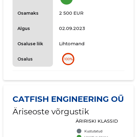
2 500 EUR
Osamaks
02.09.2023
Algus
Lihtomand
Osaluse liik
Osalus
100%
CATFISH ENGINEERING OÜ
Äriseoste võrgustik
ÄRIRISKI KLASSID
Kustutatud