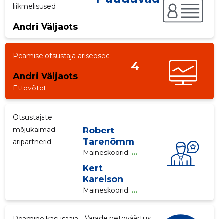
liikmelisused
p
Andri Väljaots
Peamise otsustaja äriseosed
4
Andri Väljaots
Ettevõtet
Otsustajate
mõjukaimad
Robert
Tarenõmm
äripartnerid
Maineskoorid:
...
Kert
Karelson
Maineskoorid:
...
Varade netoväärtus
Peamine kasusaaja