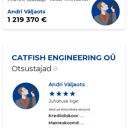
Andri Väljaots
1 219 370 €
CATFISH ENGINEERING OÜ
Otsustajad
?
Andri Väljaots
★★★★
Juhatuse liige
Seotud ettevõtete skoorid
Krediidiskoor:
...
Maineskoorid:
...