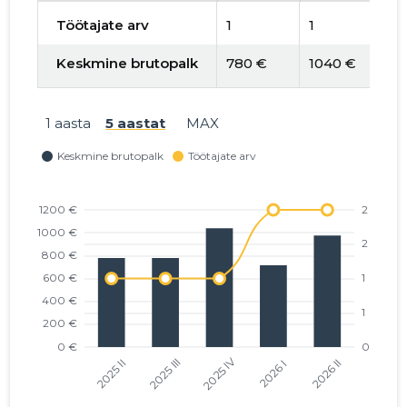
Töötajate arv
1
1
2
Keskmine brutopalk
780 €
1040 €
7
1 aasta
5 aastat
MAX