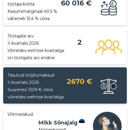
60 016 €
töötaja kohta
Kasumimarginaal 40.5 %
väheneb 15.4 % võrra
Töötajate arv
2
II kvartalis 2026
Võrreldes eelmise kvartaliga
on töötajate arv endine
Tasutud tööjõumaksud
2670 €
II kvartalis 2026
Suurenes 1309 € võrra
võrreldes eelmise kvartaliga
Võtmeisikud
Mikk Sõnajalg
Maineskoorid:
...