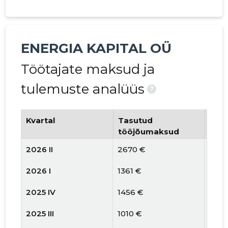
ENERGIA KAPITAL OÜ
Töötajate maksud ja
tulemuste analüüs
?
Kvartal
Tasutud
Tööt
tööjõumaksud
arv
2026 II
2670 €
2
2026 I
1361 €
2
2025 IV
1456 €
1
2025 III
1010 €
1