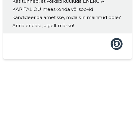
Kas tunned, et võiksid kuuluda ENERGIA
2017 II
-
-
KAPITAL OÜ meeskonda või soovid
2017 I
-
-
kandideerida ametisse, mida siin mainitud pole?
Anna endast julgelt märku!
2016 IV
-
-
2016 III
210 €
1
2016 II
-
-
2016 I
-
-
2015 IV
-
-
2015 III
-
-
2015 II
-
-
2015 I
-
-