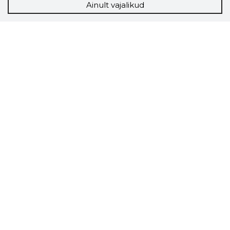
Ainult vajalikud
Storybook
Chrome laiendus
Storybooki laiendus ütleb Sulle, mis firma
veebilehel Sa parajasti viibid ja kui usaldusväärne
see firma täna on.
LAADI LAIENDUS ALLA