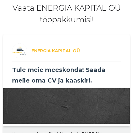
Vaata ENERGIA KAPITAL OÜ
2019 IV
760 €
1
tööpakkumisi!
2019 III
536 €
1
2019 II
648 €
1
2019 I
604 €
1
ENERGIA KAPITAL OÜ
2018 IV
388 €
1
Tule meie meeskonda! Saada
2018 III
-
1
meile oma CV ja kaaskiri.
2018 II
-
-
2018 I
-
-
2017 IV
-
-
2017 III
-
-