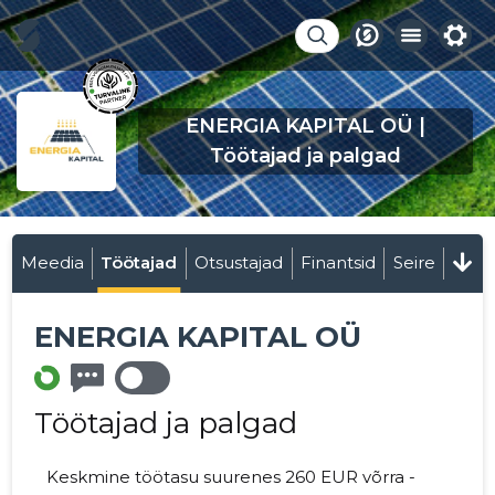
ENERGIA KAPITAL OÜ |
Töötajad ja palgad
Meedia
Töötajad
Otsustajad
Finantsid
Seire
ENERGIA KAPITAL OÜ
Töötajad ja palgad
Keskmine töötasu suurenes 260 EUR võrra -