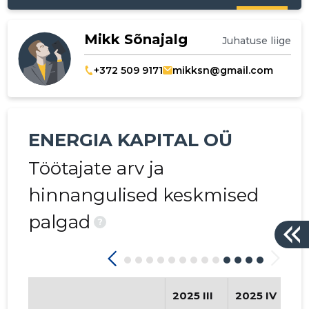
Mikk Sõnajalg
Juhatuse liige
+372 509 9171
mikksn@gmail.com
ENERGIA KAPITAL OÜ
Töötajate arv ja
hinnangulised keskmised
palgad
?
2025 III
2025 IV
2