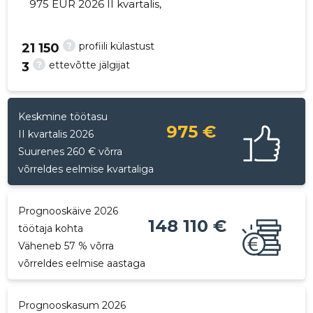
975 EUR 2026 II kvartalis,
?
profiili külastust
21 150
?
ettevõtte jälgijat
3
409
Keskmine töötasu
975 €
II kvartalis 2026
Suurenes 260 € võrra
võrreldes eelmise kvartaliga
Prognooskäive 2026
148 110 €
töötaja kohta
Väheneb 57 % võrra
võrreldes eelmise aastaga
Prognooskasum 2026