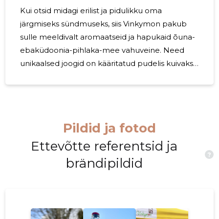
Kui otsid midagi erilist ja pidulikku oma
järgmiseks sündmuseks, siis Vinkymon pakub
sulle meeldivalt aromaatseid ja hapukaid õuna-
ebaküdoonia-pihlaka-mee vahuveine. Need
unikaalsed joogid on kääritatud pudelis kuivaks
ning rikastatud ebaküdoonia, pihlaka ja kohaliku
mee maagilise kombinatsiooniga. See pole
mitte lihtsalt jook, vaid tõeline elamus - kordagi
filtreerimata, pastöriseerimata ja
Pildid ja fotod
sundkarboniseerimata, tähistades parimaid
vanu traditsioone. Õuna-Ebaküdoonia-Pihlaka-
Ettevõtte referentsid ja
?
Mee Vahuvein See vahuvein on tõeliselt
brändipildid
meeldivalt aromaatne ja hapukas, sobides
suurepäraselt pidulike hetkede