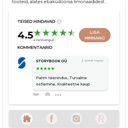
tooteid, alates ebaküdoonia limonaadidest
kuni õuna-ebaküdoonia-pihlaka-mee
vahuveinideni, rõhutades tervislikkust ja
looduslähedust.
TEISED HINDAVAD
?
37
4.5
LISA
HINNANG
4 hinnangut
KOMMENTAARID
STORYBOOK OÜ
2 aastat tagasi
Parim teenindus,
Turvaline
ostlemine,
Kvaliteetne kaup
VINKYMON OÜ
2 aastat tagasi
Kvaliteetsed teenused