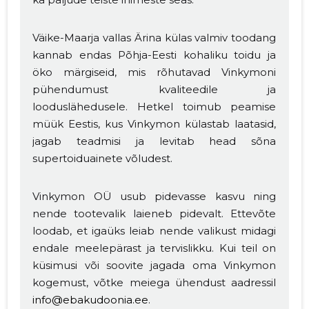
Väike-Maarja vallas Ärina külas valmiv toodang
kannab endas Põhja-Eesti kohaliku toidu ja
öko märgiseid, mis rõhutavad Vinkymoni
pühendumust kvaliteedile ja
looduslähedusele. Hetkel toimub peamise
müük Eestis, kus Vinkymon külastab laatasid,
jagab teadmisi ja levitab head sõna
supertoiduainete võludest.
Vinkymon OÜ usub pidevasse kasvu ning
nende tootevalik laieneb pidevalt. Ettevõte
loodab, et igaüks leiab nende valikust midagi
endale meelepärast ja tervislikku. Kui teil on
küsimusi või soovite jagada oma Vinkymon
kogemust, võtke meiega ühendust aadressil
info@ebakudoonia.ee
.