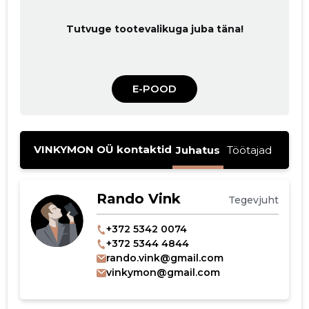
Tutvuge tootevalikuga juba täna!
E-POOD
VINKYMON OÜ kontaktid
Juhatus
Töötajad
Rando Vink
Tegevjuht
+372 5342 0074
+372 5344 4844
rando.vink@gmail.com
vinkymon@gmail.com