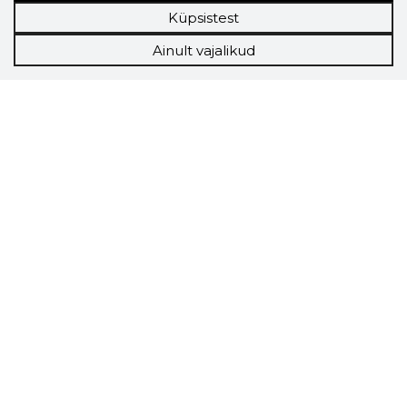
Küpsistest
Ainult vajalikud
Storybook
Chrome laiendus
Storybooki laiendus ütleb Sulle, mis firma
veebilehel Sa parajasti viibid ja kui usaldusväärne
see firma täna on.
LAADI LAIENDUS ALLA