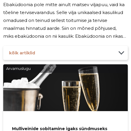
Ebaküdoonia pole mitte ainult maitsev viljapuu, vaid ka
tõeline tervisevarandus. Selle vilja unikaalsed kasulikud
omadused on teinud sellest toitumise ja tervise
maailmas hinnatud aarde. Siin on mõned põhjused,
miks ebaküdoonia on nii kasulik: Ebaküdoonia on rikas
mitmesuguste toitainetega, sealhulgas vitamiinide (C, A,
E, K), mineraalide (kaalium, magneesium, kaltsium) ning
kõik artiklid
kiudainetega. Need toitained on olulised keha
normaalse talitluse jaoks ning aitavad toetada
Arvamuslugu
immuunsüsteemi. Ebaküdooniat peetakse tugevaks
antioksüdantide allikaks. Antioksüdandid aitavad kaitsta
keha rakke vabade
Mulliveinide sobitamine igaks sündmuseks