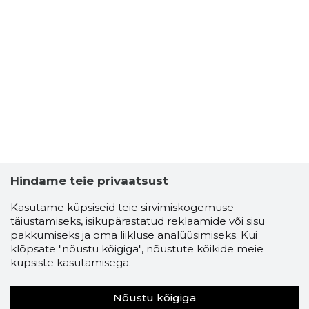
Hindame teie privaatsust
Kasutame küpsiseid teie sirvimiskogemuse
täiustamiseks, isikupärastatud reklaamide või sisu
pakkumiseks ja oma liikluse analüüsimiseks. Kui
klõpsate "nõustu kõigiga", nõustute kõikide meie
küpsiste kasutamisega.
Nõustu kõigiga