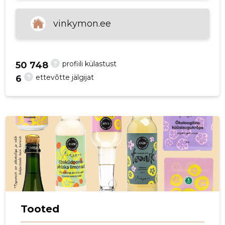
p
vinkymon.ee
?
profiili külastust
50 748
?
ettevõtte jälgijat
6
Tooted