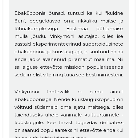
Ebaküdoonia õunad, tuntud ka kui "kuldne
õun", peegeldavad oma rikkaliku maitse ja
lõhnakompleksiga Eestimaa põhjamaise
mulla jõudu. Vinkymoni asutajad, olles ise
aastaid eksperimenteerinud supertoiduainete
ebaküdoonia ja küüslauguga, ei suutnud hoida
enda jaoks avanenud piiramatut maailma. Nii
sai alguse ettevõtte missioon populariseerida
seda imelist vilja ning tuua see Eesti inimesteni.
Vinkymoni tootevalik ei piirdu ainult
ebaküdooniaga. Nende küüslaugukrõpsud on
võitnud südameid oma ajatu maitsega, olles
täienduseks ühele vanimale kultuurtaimele -
küüslaugule. See tervist tugevdav delikatess
on saanud populaarseks nii ettevõtte enda kui
ka paljude teiste inimeste seas.