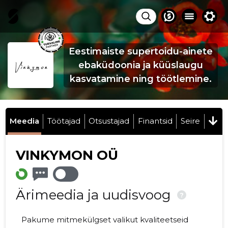
Eestimaiste supertoidu-ainete
ebaküdoonia ja küüslaugu
kasvatamine ning töötlemine.
Meedia
Töötajad
Otsustajad
Finantsid
Seire
VINKYMON OÜ
Ärimeedia ja uudisvoog
?
Pakume mitmekülgset valikut kvaliteetseid