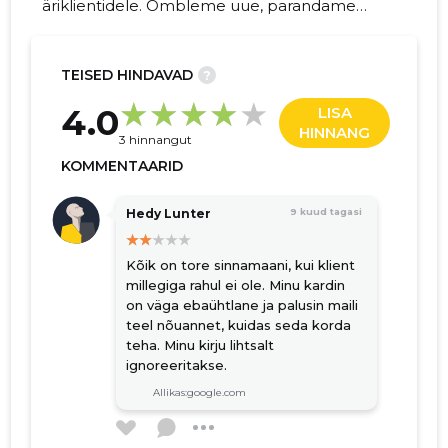
äriklientidele. Õmbleme uue, parandame
vana, pakume õmblusabi. Eelneval
kokkuleppel võimalik õmblusmasina
kasutamine.
TEISED HINDAVAD
?
21
4.0
LISA
HINNANG
3 hinnangut
KOMMENTAARID
Hedy Lunter
9 kuud tagasi
Kõik on tore sinnamaani, kui klient
millegiga rahul ei ole. Minu kardin
on väga ebaühtlane ja palusin maili
teel nõuannet, kuidas seda korda
teha. Minu kirju lihtsalt
ignoreeritakse.
Allikas:google.com