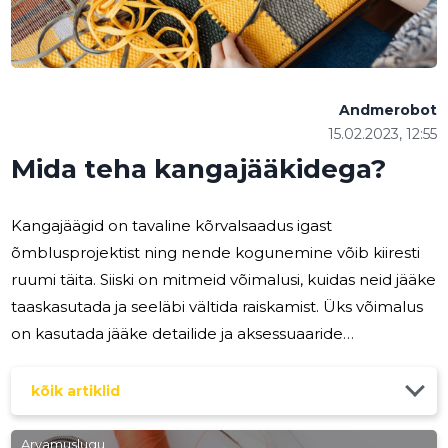
Andmerobot
15.02.2023, 12:55
Mida teha kangajääkidega?
Kangajäägid on tavaline kõrvalsaadus igast
õmblusprojektist ning nende kogunemine võib kiiresti
ruumi täita. Siiski on mitmeid võimalusi, kuidas neid jääke
taaskasutada ja seeläbi vältida raiskamist. Üks võimalus
on kasutada jääke detailide ja aksessuaaride
valmistamiseks, näiteks kaelarihmade, taskute või
käepidemete jaoks. Need väiksemad detailid nõuavad
kõik artiklid
tavaliselt väiksemaid kangajääke, mis sobivad ideaalselt
õmblustöödeks. Kangajäägid võib ka tükeldada
Arvamuslugu