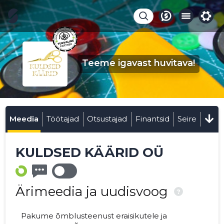
Teeme igavast huvitava!
Meedia
Töötajad
Otsustajad
Finantsid
Seire
KULDSED KÄÄRID OÜ
Ärimeedia ja uudisvoog
?
Pakume õmblusteenust eraisikutele ja