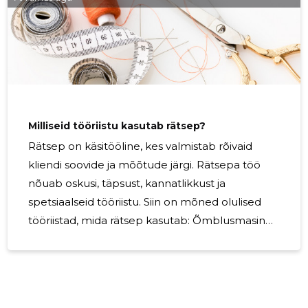
väiksemateks tükkideks ja kasutada täiteks näiteks
patjades või tekides. Selleks sobivad ka kangajäägid,
mida muidu ei oleks
Milliseid tööriistu kasutab rätsep?
Rätsep on käsitööline, kes valmistab rõivaid
kliendi soovide ja mõõtude järgi. Rätsepa töö
nõuab oskusi, täpsust, kannatlikkust ja
spetsiaalseid tööriistu. Siin on mõned olulised
tööriistad, mida rätsep kasutab: Õmblusmasin
Õmblusmasin on rätsepa töö üks olulisemaid
tööriistu. See võimaldab õmmelda rõivaid kiiresti
ja täpselt ning erinevate
õmblusfunktsioonidega masinad võimaldavad