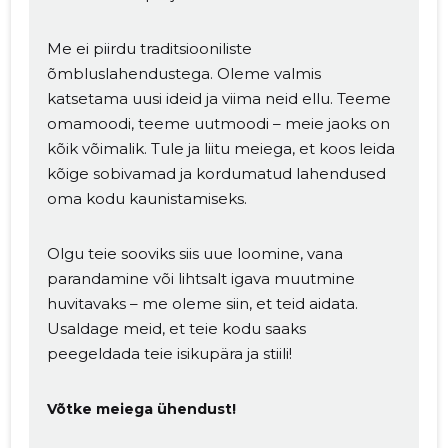
Me ei piirdu traditsiooniliste
õmbluslahendustega. Oleme valmis
katsetama uusi ideid ja viima neid ellu. Teeme
omamoodi, teeme uutmoodi – meie jaoks on
kõik võimalik. Tule ja liitu meiega, et koos leida
kõige sobivamad ja kordumatud lahendused
oma kodu kaunistamiseks.
Muuda pildi
kirjeldust
Olgu teie sooviks siis uue loomine, vana
parandamine või lihtsalt igava muutmine
huvitavaks – me oleme siin, et teid aidata.
Usaldage meid, et teie kodu saaks
peegeldada teie isikupära ja stiili!
Võtke meiega ühendust!