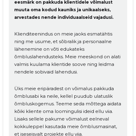
eesmärk on pakkuda klientidele võimalust
muuta oma kodud kauniks ja unikaalseks,
arvestades nende individuaalseid vajadusi.
Klienditeenindus on meie jaoks esmatähtis
ning me usume, et sõbralik ja personaalne
lähenemine on võti edukateks
õmbluslahendusteks. Meie meeskond on alati
valmis kuulama klientide soove ning leidma
nendele sobivaid lahendusi.
Üks meie eripäradest on võimalus pakkuda
õmblusabi ka neile, kellel puudub ulatuslik
õmbluskogemus. Teeme seda mõttega aidata
kõiki kliente oma loomingulisi ideid ellu viia.
Lisaks sellele pakume võimalust eelneval
kokkuleppel kasutada meie õmblusmasinat,
et iseseisvalt projekte ellu viia.