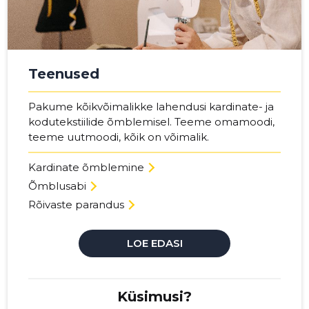
Allikas:google.com
Teenused
Pakume kõikvõimalikke lahendusi kardinate- ja
kodutekstiilide õmblemisel. Teeme omamoodi,
teeme uutmoodi, kõik on võimalik.
Kardinate õmblemine
Õmblusabi
Rõivaste parandus
LOE EDASI
Küsimusi?