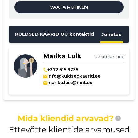
VAATA ROHKEM
MUUDA
KULDSED KÄÄRID OÜ kontaktid
Juhatus
Marika Luik
Juhatuse liige
+372 515 9735
info@kuldsedkaarid.ee
marika.luik@mnt.ee
Mida kliendid arvavad?
?
Ettevõtte klientide arvamused