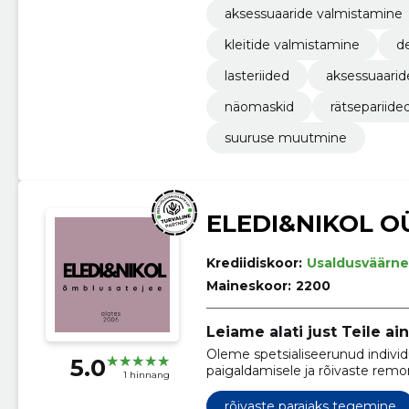
aksessuaaride valmistamine
kleitide valmistamine
de
lasteriided
aksessuaarid
näomaskid
rätsepariide
suuruse muutmine
ELEDI&NIKOL O
Krediidiskoor:
Usaldusväärne
Maineskoor:
2200
Leiame alati just Teile a
Oleme spetsialiseerunud individ
5.0
paigaldamisele ja rõivaste remo
1 hinnang
täiuslikkusele.
rõivaste parajaks tegemine