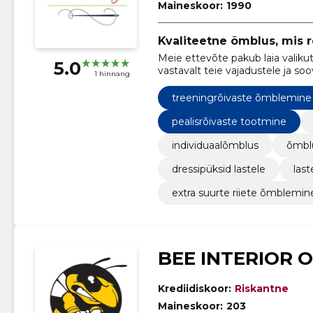
Maineskoor:
1990
Kvaliteetne õmblus, mis r
Meie ettevõte pakub laia valik
5.0
vastavalt teie vajadustele ja soo
1 hinnang
treeningrõivaste õmblemine
pealisrõivaste tootmine
individuaalõmblus
õmbl
dressipüksid lastele
last
extra suurte riiete õmblemin
BEE INTERIOR 
Krediidiskoor:
Riskantne
Maineskoor:
203