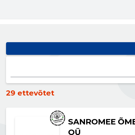
29 ettevõtet
SANROMEE ÕM
OÜ