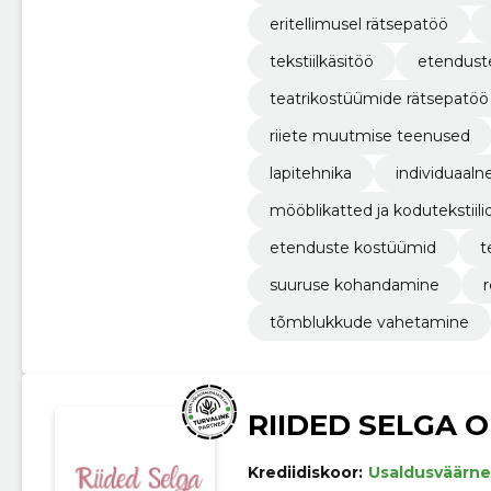
eritellimusel rätsepatöö
tekstiilkäsitöö
etendust
teatrikostüümide rätsepatöö
riiete muutmise teenused
lapitehnika
individuaal
mööblikatted ja kodutekstiili
etenduste kostüümid
t
suuruse kohandamine
tõmblukkude vahetamine
RIIDED SELGA 
Krediidiskoor:
Usaldusväärne