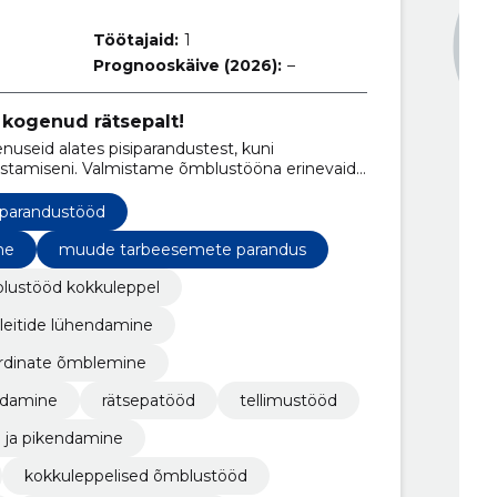
Töötajaid:
1
Prognooskäive (2026):
–
kogenud rätsepalt!
useid alates pisiparandustest, kuni
lmistamiseni. Valmistame õmblustööna erinevaid
e parandustööd
ne
muude tarbeesemete parandus
lustööd kokkuleppel
leitide lühendamine
rdinate õmblemine
ndamine
rätsepatööd
tellimustööd
 ja pikendamine
kokkuleppelised õmblustööd