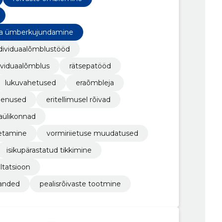
 ja ümberkujundamine
dividuaalõmblustööd
ividuaalõmblus
rätsepatööd
lukuvahetused
eraõmbleja
eenused
eritellimusel rõivad
aülikonnad
etamine
vormiriietuse muudatused
isikupärastatud tikkimine
ltatsioon
anded
pealisrõivaste tootmine