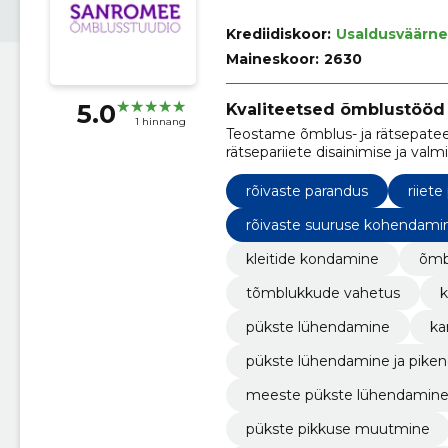
Krediidiskoor:
Usaldusväärne
Maineskoor:
2630
5.0
Kvaliteetsed õmblustööd 
1 hinnang
Teostame õmblus- ja rätsepateen
rätsepariiete disainimise ja va
aksessuaare.
rõivaste parandus
riiet
rõivaste suuruse kohendami
kleitide kondamine
õmb
tõmblukkude vahetus
k
pükste lühendamine
ka
pükste lühendamine ja pike
meeste pükste lühendamine
pükste pikkuse muutmine