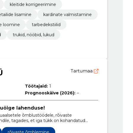
kleitide korrigeerimine
tailide lisamine
kardinate valmistamine
e loomine
tarbedekstiilid
d
trukid, nööbid, lukud
Ü
Tartumaa
Töötajaid:
1
Prognooskäive (2026):
–
inuõige lahenduse!
uaalsetele õmblustöödele, rõivaste
ndile, tagades, et iga tükk on kohandatud
rõivaste õmblemine