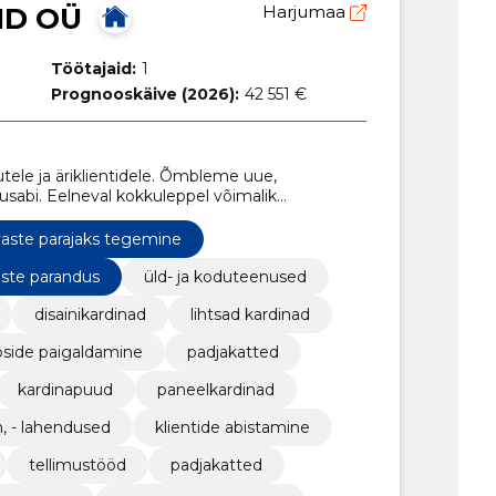
ID OÜ
Harjumaa
Töötajaid:
1
Prognooskäive (2026):
42 551 €
ele ja äriklientidele. Õmbleme uue,
abi. Eelneval kokkuleppel võimalik
vaste parajaks tegemine
aste parandus
üld- ja koduteenused
disainikardinad
lihtsad kardinad
side paigaldamine
padjakatted
kardinapuud
paneelkardinad
n, - lahendused
klientide abistamine
tellimustööd
padjakatted