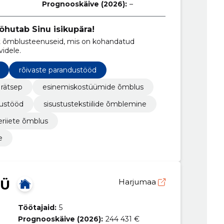
Prognooskäive (2026):
–
õhutab Sinu isikupära!
ut õmblusteenuseid, mis on kohandatud
videle.
rõivaste parandustööd
rätsep
esinemiskostüümide õmblus
ustööd
sisustustekstiilide õmblemine
eriiete õmblus
e
OÜ
Harjumaa
Töötajaid:
5
Prognooskäive (2026):
244 431 €