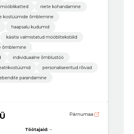
mööblikatted
riiete kohandamine
e kostüümide õmblemine
haapsalu kudumid
käsitsi valmistatud mööblitekstiilid
ne õmblemine
d
individuaalne õmblustöö
eatrikostüümid
personaliseeritud rõivad
rebendite parandamine
OÜ
Pärnumaa
Töötajaid:
–