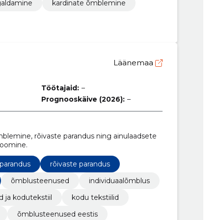
galdamine
kardinate õmblemine
Läänemaa
Töötajaid:
–
Prognooskäive (2026):
–
blemine, rõivaste parandus ning ainulaadsete
 loomine.
e parandus
rõivaste parandus
õmblusteenused
individuaalõmblus
 ja kodutekstiil
kodu tekstiilid
õmblusteenused eestis