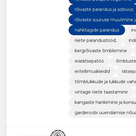
rõivaste parandus ja sobivus
rõivaste suuruse muutmine
nahktagide parandus
in
riiete parandustööd,
ind
kergrõivaste õmblemine
erarätsepatöö
õmblust
eritellimuskleidid
rätsep
tõmblukkude ja lukkude vah
vintage riiete taastamine
kangaste hankimine ja konsu
garderoobi uuendamise nõu