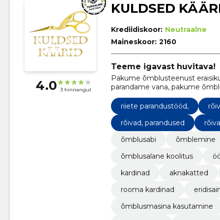
KULDSED KÄÄR
Krediidiskoor:
Neutraalne
Maineskoor:
2160
Teeme igavast huvitava!
Pakume õmblusteenust eraisikut
4.0
parandame vana, pakume õmblus
3 hinnangut
õmblusmasina kasutamine.
riiete parandustööd,
rõi
rõivad, parandused
rõiv
õmblusabi
õmblemine
õmblusalane koolitus
öö
kardinad
aknakatted
rooma kardinad
eridisai
õmblusmasina kasutamine