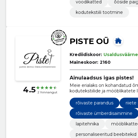
voodikatted
õöside pai
kodutekstiili tootmine
PISTE OÜ
Krediidiskoor:
Usaldusväärne
Maineskoor:
2160
Ainulaadsus igas pistes!
Meie erialaks on kohandatud õm
4.5
kodutekstiilide ja mööblikatete
2 hinnangut
rõivaste parandus
riiet
rõivaste ümberdisainimine
lapitehnika
mööblikatted
personaliseeritud beebitekid