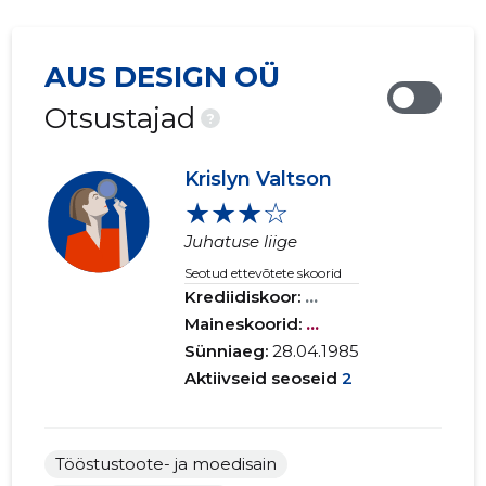
AUS DESIGN OÜ
Otsustajad
?
Krislyn Valtson
★★★☆
Juhatuse liige
Seotud ettevõtete skoorid
Krediidiskoor:
...
Maineskoorid:
...
Sünniaeg:
28.04.1985
Aktiivseid seoseid
2
Tööstustoote- ja moedisain