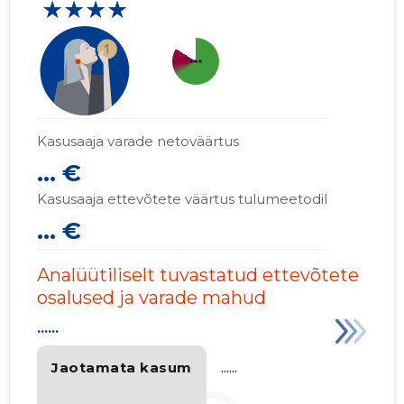
★★★★
more_horiz
Kasusaaja varade netoväärtus
... €
Kasusaaja ettevõtete väärtus tulumeetodil
... €
Analüütiliselt tuvastatud ettevõtete
osalused ja varade mahud
......
Jaotamata kasum
......