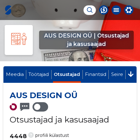
AUS DESIGN OÜ | Otsustajad
ja kasusaajad
Meedia
Töötajad
Otsustajad
Finantsid
Seire
AUS DESIGN OÜ
Otsustajad ja kasusaajad
?
profiili külastust
4448