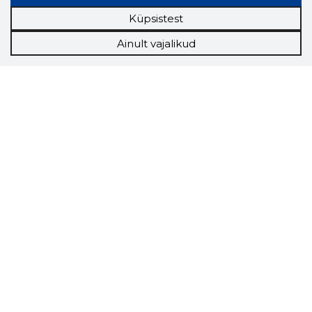
Küpsistest
Ainult vajalikud
Storybook
Chrome laiendus
Storybooki laiendus ütleb Sulle, mis firma
veebilehel Sa parajasti viibid ja kui usaldusväärne
see firma täna on.
LAADI LAIENDUS ALLA