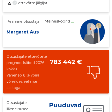
?
ettevõtte jälgijat
4
Maineskoorid
...
Peamine otsustaja
5
Margaret Aus
Otsustajate ettevõtete
783 442 €
prognooskäibed 2026
kokku
Väheneb 8 % võrra
võrreldes eelmise
aastaga
Otsustajate
Puuduvad
liikmelisused