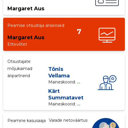
Margaret Aus
p
Peamise otsustaja äriseosed
7
Margaret Aus
Ettevõtet
Otsustajate
mõjukaimad
Tõnis
Vellama
äripartnerid
Maineskoorid:
...
Kärt
Summatavet
Maineskoorid:
...
Varade netoväärtus
Peamine kasusaaja