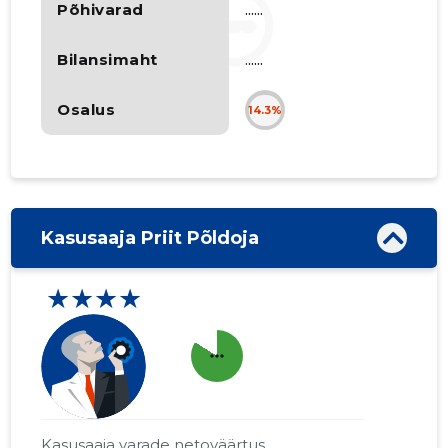
Põhivarad
......
Bilansimaht
......
Osalus
14.3%
Kasusaaja Priit Põldoja
★★★★
more_horiz
Kasusaaja varade netoväärtus