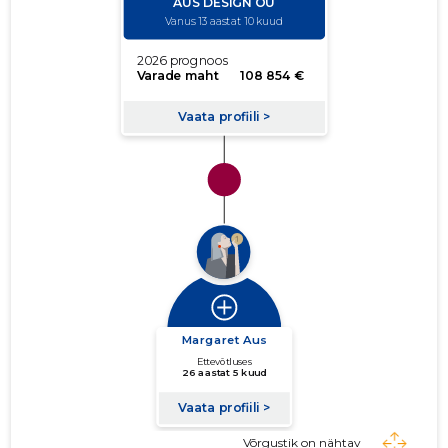
Võrgustik on nähtav