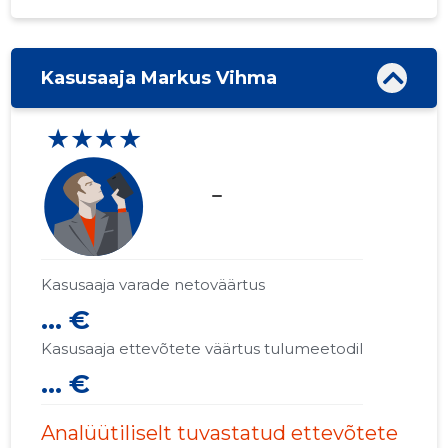
Kasusaaja Markus Vihma
★★★★
check_indeterminate_small
Kasusaaja varade netoväärtus
... €
Kasusaaja ettevõtete väärtus tulumeetodil
... €
Analüütiliselt tuvastatud ettevõtete