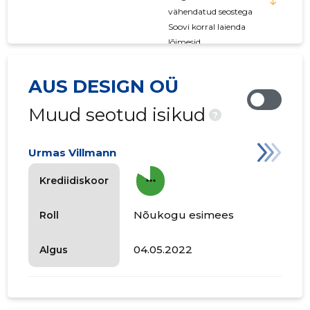
vähendatud seostega
Soovi korral laienda
lõimesid
AUS DESIGN OÜ
Muud seotud isikud
?
Urmas Villmann
more_horiz
Krediidiskoor
Nõukogu esimees
Roll
04.05.2022
Algus