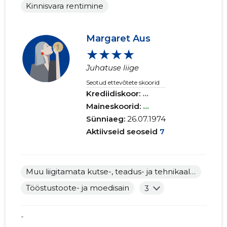
Kinnisvara rentimine
Margaret Aus
★★★★
Juhatuse liige
Seotud ettevõtete skoorid
Krediidiskoor:
...
Maineskoorid:
...
Sünniaeg:
26.07.1974
Aktiivseid seoseid
7
Muu liigitamata kutse-, teadus- ja tehnikaalane tegevus
Tööstustoote- ja moedisain
3
*