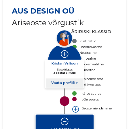
AUS DESIGN OÜ
Äriseoste võrgustik
ÄRIRISKI KLASSID
Kustutatud
Usaldusväärne
Neutraalne
Piiripealne
Problemaatiline
Riskantne
Ajalooline seos
Aktiivne seos
käibe suurus
võla suurus
Seoste laiendamine