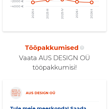
2021 II
12 262 €
5
2021 I
9922 €
7
2020 IV
11 629 €
6
2020 III
9900 €
4
2020 II
10 084 €
5
Tööpakkumised
?
2020 I
10 620 €
5
Vaata AUS DESIGN OÜ
2019 IV
9802 €
5
tööpakkumisi!
2019 III
11 233 €
5
2019 II
9479 €
4
2019 I
12 077 €
6
AUS DESIGN OÜ
2018 IV
16 405 €
8
Tule meie meeskonda! Saada