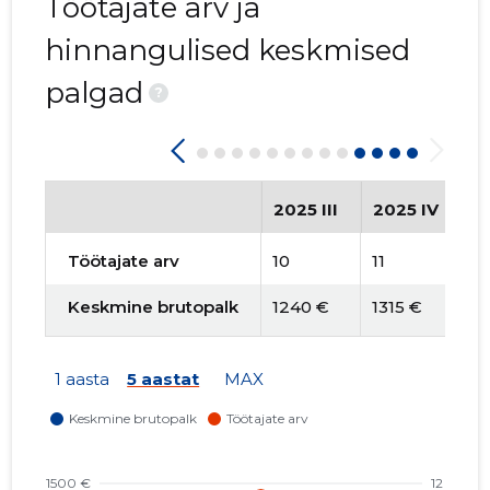
Töötajate arv ja
hinnangulised keskmised
palgad
?
2025 III
2025 IV
2
Töötajate arv
10
11
8
Keskmine brutopalk
1240 €
1315 €
8
1 aasta
5 aastat
MAX