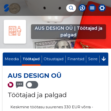
AUS DESIGN OÜ | Töötajad ja
palgad
Meedia
Töötajad
Otsustajad
Finantsid
Seire
AUS DESIGN OÜ
Töötajad ja palgad
Keskmine töötasu suurenes 330 EUR võrra -