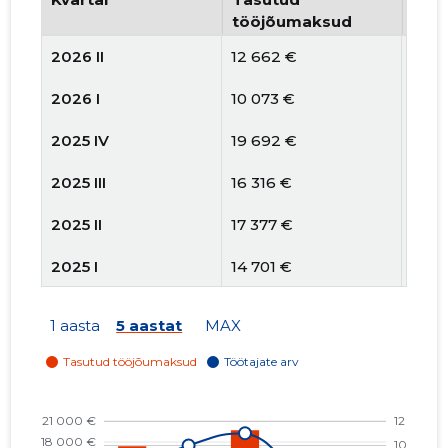
tööjõumaksud
arv
2026 II
12 662 €
7
2026 I
10 073 €
8
2025 IV
19 692 €
11
2025 III
16 316 €
10
2025 II
17 377 €
8
2025 I
14 701 €
9
2024 IV
17 230 €
11
1 aasta
5 aastat
MAX
2024 III
16 226 €
8
2024 II
14 703 €
9
2024 I
17 211 €
9