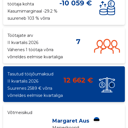
-10 059 €
töötaja kohta
p
Kasumimarginaal -29.2 %
suureneb 103 % võrra
Töötajate arv
7
II kvartalis 2026
Vähenes 1 töötaja võrra
võrreldes eelmise kvartaliga
Tasutud tööjõumaksud
12 662 €
II kvartalis 2026
Suurenes 2589 € võrra
võrreldes eelmise kvartaliga
Võtmeisikud
Margaret Aus
Maineskoorid:
...