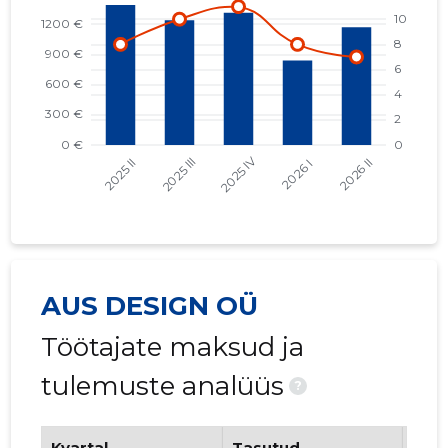
AUS DESIGN OÜ
Töötajate maksud ja
tulemuste analüüs
?
Kvartal
Tasutud
Tööt