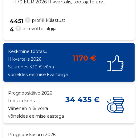
1170 EUR 2026 II kvartalis, töötajate arv
vähenes 1 võrra - 7 töötajat
?
profiili külastust
4451
?
ettevõtte jälgijat
4
5
Keskmine töötasu
1170 €
II kvartalis 2026
Suurenes 330 € võrra
võrreldes eelmise kvartaliga
Prognooskäive 2026
34 435 €
töötaja kohta
Väheneb 4 % võrra
võrreldes eelmise aastaga
Prognooskasum 2026